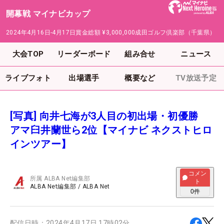
開幕戦 マイナビカップ
2024年4月16日-4月17日
賞金総額
¥3,000,000
成田ゴルフ倶楽部（千葉県）
大会TOP
リーダーボード
組み合せ
ニュース
ライブフォト
出場選手
概要など
TV放送予定
[写真] 向井七海が3人目の初出場・初優勝
アマ臼井蘭世ら2位【マイナビ ネクストヒロ
インツアー】
コメン
所属
ALBA Net編集部
ト
ALBA Net編集部
/
ALBA Net
0
件
配信日時：
2024年4月17日 17時02分