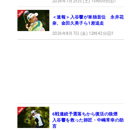
2026年7月25日 (土) 15時00分
1
＜速報＞入谷響が単独首位 永井花
奈、金田久美子ら1差追走
2026年8月7日 (金) 12時42分
1
6戦連続予選落ちから復活の狼煙
入谷響を救った師匠・中嶋常幸の助
言