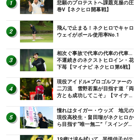
1
悲願のプロテストへ課題克服の圧
巻V【ネクヒロ開幕戦】
飛んで止まる！ネクヒロでキャロ
2
ウェイがボール使用率No.1
相次ぐ事故で代車の代車の代車…
3
不運続きのネクストヒロイン・花
下苺【マイナビ ネクヒロ第6戦】
現役アイドル×プロゴルファーの
4
二刀流 雪野若葉が目指す道「両
方とも成功してこそ」【マイナビ
ネクストヒロインツアー】
憧れはタイガー・ウッズ 地元の
5
現役高校生・畠田瑠がネクヒロか
ら目指す“唯一無二”「スイングは
誰にも負けない」
19歳は涙を拭いて…平畑佳子がテ