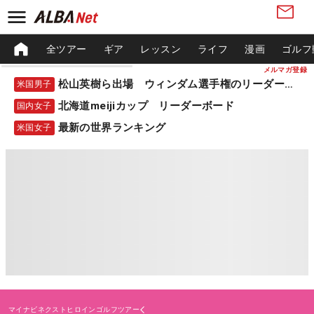
全ツアー
ギア
レッスン
ライフ
漫画
ゴルフ
メルマガ登録
松山英樹ら出場 ウィンダム選手権のリーダーボード
米国男子
北海道meijiカップ リーダーボード
国内女子
最新の世界ランキング
米国女子
マイナビネクストヒロインゴルフツアー