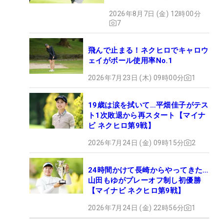
HOTSHOT】
2026年8月7日 (金) 12時00分
7
飛んで止まる！ネクヒロでキャロウ
ェイがボール使用率No.1
2026年7月23日 (木) 09時00分
1
19歳は涙を拭いて…平畑佳子がテス
ト1次敗退から再スタート【マイナ
ビ ネクヒロ第9戦】
2026年7月24日 (金) 09時15分
2
24時間かけて長崎からやってきた…
山田もゆがプレーオフ制し初優勝
【マイナビ ネクヒロ第9戦】
2026年7月24日 (金) 22時56分
1