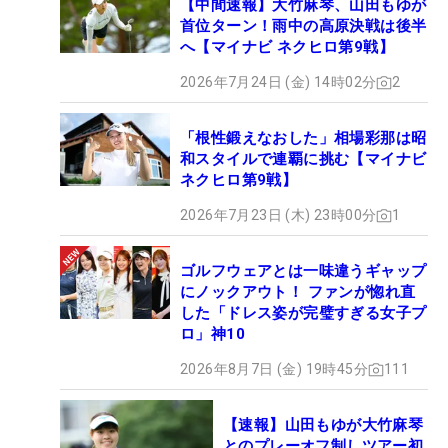
【中間速報】大竹麻琴、山田もゆが
首位ターン！雨中の高原決戦は後半
へ【マイナビ ネクヒロ第9戦】
2026年7月24日 (金) 14時02分
2
「根性鍛えなおした」相場彩那は昭
和スタイルで連覇に挑む【マイナビ
ネクヒロ第9戦】
2026年7月23日 (木) 23時00分
1
ゴルフウェアとは一味違うギャップ
にノックアウト！ ファンが惚れ直
した「ドレス姿が完璧すぎる女子プ
ロ」神10
2026年8月7日 (金) 19時45分
111
【速報】山田もゆが大竹麻琴
とのプレーオフ制しツアー初