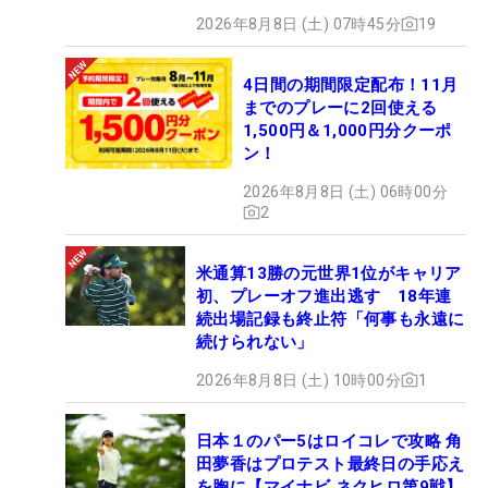
2026年8月8日 (土) 07時45分
19
4日間の期間限定配布！11月
までのプレーに2回使える
1,500円＆1,000円分クーポ
ン！
2026年8月8日 (土) 06時00分
2
米通算13勝の元世界1位がキャリア
初、プレーオフ進出逃す 18年連
続出場記録も終止符「何事も永遠に
続けられない」
2026年8月8日 (土) 10時00分
1
日本１のパー5はロイコレで攻略 角
田夢香はプロテスト最終日の手応え
を胸に【マイナビ ネクヒロ第9戦】