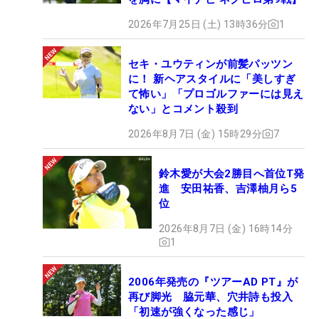
2026年7月25日 (土) 13時36分
1
セキ・ユウティンが前髪パッツン
に！ 新ヘアスタイルに「美しすぎ
て怖い」「プロゴルファーには見え
ない」とコメント殺到
2026年8月7日 (金) 15時29分
7
鈴木愛が大会2勝目へ首位T発
進 安田祐香、吉澤柚月ら5
位
2026年8月7日 (金) 16時14分
1
2006年発売の『ツアーAD PT』が
再び脚光 脇元華、穴井詩も投入
「初速が強くなった感じ」