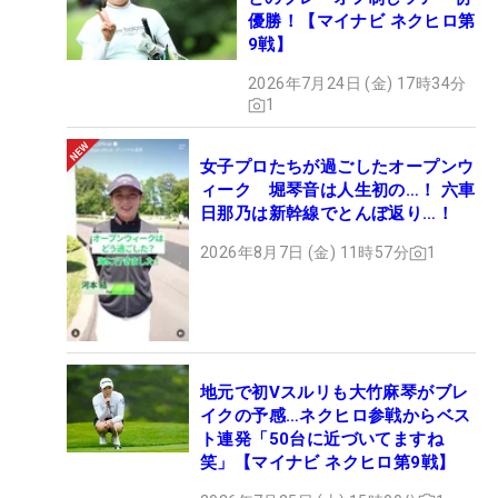
優勝！【マイナビ ネクヒロ第
9戦】
2026年7月24日 (金) 17時34分
1
女子プロたちが過ごしたオープンウ
ィーク 堀琴音は人生初の…！ 六車
日那乃は新幹線でとんぼ返り…！
2026年8月7日 (金) 11時57分
1
地元で初Vスルリも大竹麻琴がブレ
イクの予感…ネクヒロ参戦からベス
ト連発「50台に近づいてますね
笑」【マイナビ ネクヒロ第9戦】