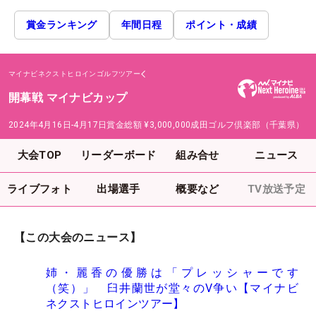
賞金ランキング
年間日程
ポイント・成績
マイナビネクストヒロインゴルフツアー
開幕戦 マイナビカップ
2024年4月16日-4月17日
賞金総額
¥3,000,000
成田ゴルフ倶楽部（千葉県）
大会TOP
リーダーボード
組み合せ
ニュース
ライブフォト
出場選手
概要など
TV放送予定
【この大会のニュース】
姉・麗香の優勝は「プレッシャーです
（笑）」 臼井蘭世が堂々のV争い【マイナビ
ネクストヒロインツアー】