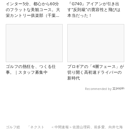
インター5分、都心から60分
『G740』アイアンが引き出
のフラットな美観コース。大
す“反則級”の寛容性と飛びは
栄カントリー俱楽部（千葉
本当だった！
県）
ゴルフの熱狂を、つくる仕
プロギアの「4層フェース」が
事。｜スタッフ募集中
切り開く高初速ドライバーの
新時代
Recommended by
ゴルフ総
「ネクスト
＜中間速報＞佐渡山理莉、前多愛、向井七海