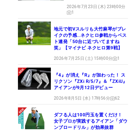
2026年7月23日 (木) 23時00分
1
地元で初Vスルリも大竹麻琴がブレ
イクの予感…ネクヒロ参戦からベス
ト連発「50台に近づいてますね
笑」【マイナビ ネクヒロ第9戦】
2026年7月25日 (土) 15時00分
1
『4』が消え『R』が加わった！ ス
リクソン『ZXi R/5/7』＆『ZXiU』
アイアンが9月12日デビュー
2026年8月5日 (水) 17時56分
62
ダフる人は100円玉を置くだけ！
女子プロが実践するアイアン「ダウ
ンブロードリル」が効果抜群