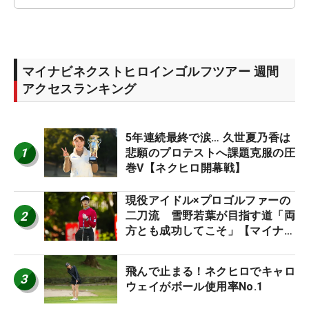
マイナビネクストヒロインゴルフツアー 週間
アクセスランキング
5年連続最終で涙… 久世夏乃香は
1
悲願のプロテストへ課題克服の圧
巻V【ネクヒロ開幕戦】
現役アイドル×プロゴルファーの
2
二刀流 雪野若葉が目指す道「両
方とも成功してこそ」【マイナビ
ネクストヒロインツアー】
飛んで止まる！ネクヒロでキャロ
3
ウェイがボール使用率No.1