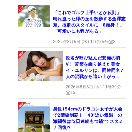
「これでゴルフ上手いとか反則」
晴れ渡った緑の丘を散歩する金澤志
奈、抜群のスタイルに「8頭身！」
「可愛いにも程がある」
2026年8月6日 (木) 11時36分
3
改名が呼び込んだ悲願の初
V！ 苦節を乗り越えた美女
イ・ユルリンは、同姓同名7
人の混戦から這い上がっ
た“新星ヒロイン”
2026年8月6日 (木) 11時30分
15
身長154cmのドラコン女子が大会
で2階級制覇！「40°近い気温」の
激闘後は“2日連続もつ鍋”でスタミ
ナ回復!?