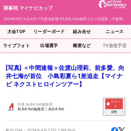
開幕戦 マイナビカップ
2024年4月16日-4月17日
賞金総額
¥3,000,000
成田ゴルフ倶楽部（千葉県）
大会TOP
リーダーボード
組み合せ
ニュース
ライブフォト
出場選手
概要など
TV放送予定
[写真] ＜中間速報＞佐渡山理莉、前多愛、向
井七海が首位 小島彩夏ら1差追走【マイナ
ビ ネクストヒロインツアー】
コメン
所属
ALBA Net編集部
ト
ALBA Net編集部
/
ALBA Net
0
件
配信日時：
2024年4月17日 13時36分