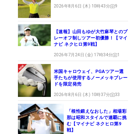
2026年8月6日 (木) 10時43分
9
【速報】山田もゆが大竹麻琴とのプ
レーオフ制しツアー初優勝！【マイ
ナビ ネクヒロ第9戦】
2026年7月24日 (金) 17時34分
1
米国キャロウェイ、PGAツアー選
手たちが使用するノーメッキブレー
ドを限定発売
2026年8月6日 (木) 10時37分
33
「根性鍛えなおした」相場彩
那は昭和スタイルで連覇に挑
む【マイナビ ネクヒロ第9
戦】