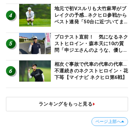
地元で初Vスルリも大竹麻琴がブ
4
レイクの予感…ネクヒロ参戦から
ベスト連発「50台に近づいてま
すね笑」【マイナビ ネクヒロ第9
戦】
プロテスト直前！ 気になるネク
5
ストヒロイン・森本天に10の質
問「申ジエさんのような、優しく
て、人柄がよくて、そういうプロ
になりたいです」
相次ぐ事故で代車の代車の代車…
6
不運続きのネクストヒロイン・花
下苺【マイナビ ネクヒロ第6戦】
ランキングをもっと見る
ページ上部へ