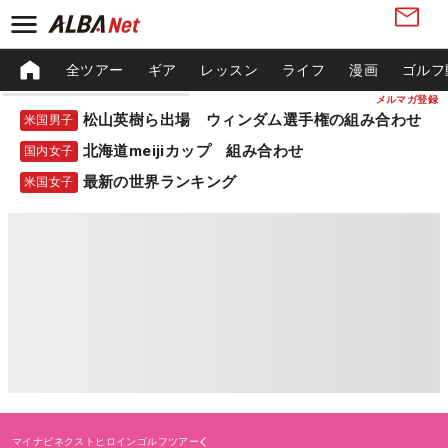
全ツアー
ギア
レッスン
ライフ
漫画
ゴルフ
メルマガ登録
松山英樹ら出場 ウィンダム選手権の組み合わせ
米国男子
北海道meijiカップ 組み合わせ
国内女子
最新の世界ランキング
米国女子
マイナビネクストヒロインゴルフツアー