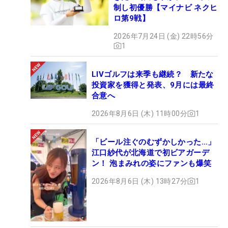
制し初優勝【マイナビ ネクヒ
ロ第9戦】
2026年7月24日 (金) 22時56分
1
LIVゴルフは来季も継続？ 新たな
投資家を獲得と発表、9月には最終
合意へ
2026年8月6日 (木) 11時00分
1
「ビール注ぐのむずかしかった…」
江口紗代が北海道で初ビアガーデ
ン！ 泡まみれの姿にファンも爆笑
2026年8月6日 (木) 13時27分
1