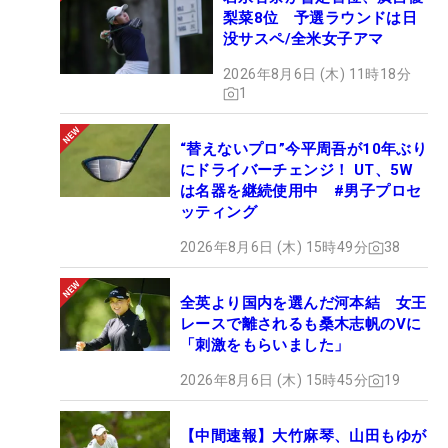
梨菜8位 予選ラウンドは日
没サスペ/全米女子アマ
2026年8月6日 (木) 11時18分
1
“替えないプロ”今平周吾が10年ぶり
にドライバーチェンジ！ UT、5W
は名器を継続使用中 #男子プロセ
ッティング
2026年8月6日 (木) 15時49分
38
全英より国内を選んだ河本結 女王
レースで離されるも桑木志帆のVに
「刺激をもらいました」
2026年8月6日 (木) 15時45分
19
【中間速報】大竹麻琴、山田もゆが