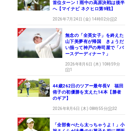
首位ターン！雨中の高原決戦は後半
へ【マイナビ ネクヒロ第9戦】
2026年7月24日 (金) 14時02分
2
無念の「全英女子」を終えた
山下美夢有が帰国 きょうだ
い揃って神戸の寿司屋で「バ
ースデーディナー？」
2026年8月6日 (木) 10時59分
1
44歳262日のツアー最年長V 福田
侑子の初優勝を支えた14本【勝者
のギア】
2026年8月6日 (木) 08時55分
32
「全部食べたら太っちゃうよ！」小