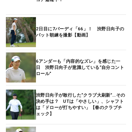
2日目に7バーディ「66」！ 渋野日向子の
パット朝練を撮影【動画】
6アンダーも「内容的なズレ」を感じた一
日 渋野日向子が意識している“自分コント
ロール”
渋野日向子が敢行した“クラブ大刷新”…その
決め手は？ UTは「やさしい」、シャフト
は「ドローが打ちやすい」【春のクラブチ
ェック】