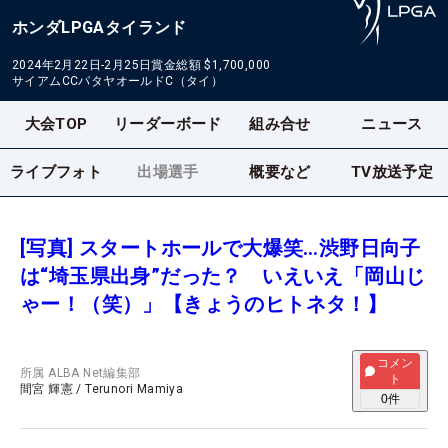
ホンダLPGAタイランド
2024年2月22日-2月25日
賞金総額
$1,700,000
サイアムCCパタヤオールドC（タイ）
大会TOP
リーダーボード
組み合せ
ニュース
ライブフォト
出場選手
概要など
TV放送予定
[写真] スタートホールで大爆笑…渋野日向子
は“埼玉県出身”だった？ いえいえ「岡山じ
ゃー！（笑）」【きょうのヒトネタ！】
コメン
所属
ALBA Net編集部
ト
間宮 輝憲
/
Terunori Mamiya
0
件