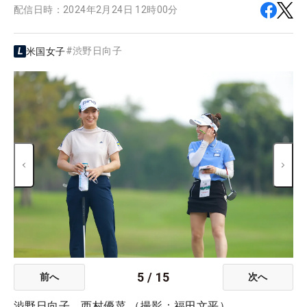
配信日時：
2024年2月24日 12時00分
#
渋野日向子
米国女子
5
/
15
前へ
次へ
渋野日向子、西村優菜 （撮影：福田文平）