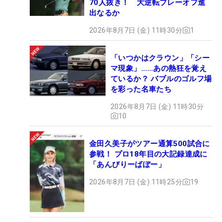
70人抜き！ 大逆転プレーオフ進
出なるか
2026年8月7日 (金) 11時30分
1
「いつかはクラウン」「シー
マ現象」……あの熱狂を覚え
ているか？ バブルのゴルフ場
を彩った名車たち
2026年8月7日 (金) 11時30分
10
金田久美子がツアー通算500試合に
参戦！ プロ18年目の大記録達成に
「あんびりーばぼー」
2026年8月7日 (金) 11時25分
19