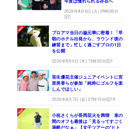
今度は憧れられる存在へ
2026年8月4日 (火) 09時00分
1
プロアマ当日の脇元華に密着！「早
朝のホテル出発から、ラウンド後の
練習まで」忙しく過ごすプロの1日
を公開
2026年8月6日 (木) 15時50分
1
笹生優花主催ジュニアイベントに宮
里美香らが参加「純粋にゴルフを楽
しんでほしい」
2026年8月7日 (金) 07時15分
19
小祝さくらが長岡花火を満喫 束の
間のオフも最後は「見るってすごく
過酷だなぁ」【女子ツアーの“ヒト