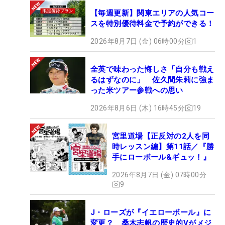
【毎週更新】関東エリアの人気コー
スを特別優待料金で予約ができる！
2026年8月7日 (金) 06時00分
1
全英で味わった悔しさ「自分も戦え
るはずなのに」 佐久間朱莉に強ま
った米ツアー参戦への思い
2026年8月6日 (木) 16時45分
19
宮里道場【正反対の2人を同
時レッスン編】第11話／『勝
手にローボール&ギュッ！』
2026年8月7日 (金) 07時00分
9
J・ローズが『イエローボール』に
変更？ 桑木志帆の歴史的Vがメジ