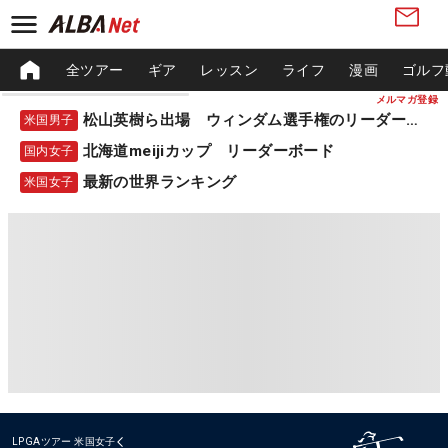
全ツアー
ギア
レッスン
ライフ
漫画
ゴルフ
メルマガ登録
松山英樹ら出場 ウィンダム選手権のリーダーボード
米国男子
北海道meijiカップ リーダーボード
国内女子
最新の世界ランキング
米国女子
LPGAツアー
米国女子