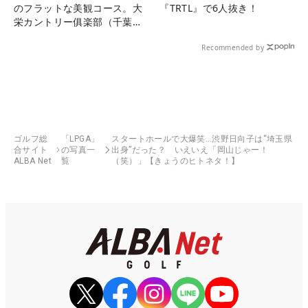
のフラットな美観コース。大
『TRTL』で6人抜き！
栄カントリー俱楽部（千葉
県）
Recommended by
ゴルフ総
「LPGA」
スタートホールで大爆笑…渋野日向子は“埼玉県
合サイト
の写真一
出身”だった？ いえいえ「岡山じゃー！
ALBA Net
覧
（笑）」【きょうのヒトネタ！】