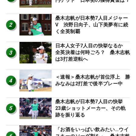
円ゲット 日本勢の獲得賞金は？
桑木志帆が日本勢7人目メジャー
2
V 渋野日向子、山下美夢有に続
く全英制覇
日本人女子7人目の快挙なるか
3
全英決着は何時ごろ？ 桑木志帆
は3打差逆転へ
＜速報＞桑木志帆が首位浮上 勝
4
みなみは2打差で後半プレー中
桑木志帆が日本勢7人目の快挙
5
23歳ショットメーカー、その軌
跡を振り返る
「お酒をいっぱい飲みたい…ウイ