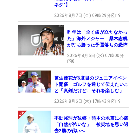
ネタ”】
2026年8月7日 (金) 09時29分
19
昨年は「全く歯が立たなかっ
た」海外メジャー 桑木志帆
が打ち勝った予選落ちの恐怖
2026年8月5日 (水) 07時00分
8
笹生優花が6度目のジュニアイベン
ト開催 ゴルフを通じて伝えたいこ
と「真剣だけど、それを楽しむ」
2026年8月6日 (木) 17時43分
19
不動裕理が故郷・熊本の地震に心痛
「自然が怖いな」 被災地を思い過
去2勝の戦いへ