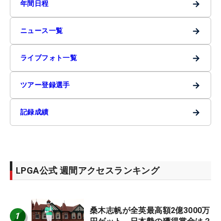
→
年間日程
→
ニュース一覧
→
ライブフォト一覧
→
ツアー登録選手
→
記録成績
LPGA公式 週間アクセスランキング
桑木志帆が全英最高額2億3000万
1