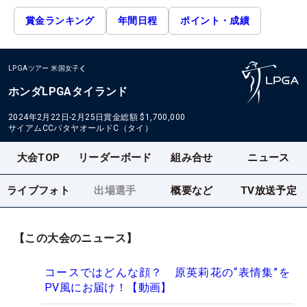
賞金ランキング
年間日程
ポイント・成績
LPGAツアー
米国女子
ホンダLPGAタイランド
2024年2月22日-2月25日
賞金総額
$1,700,000
サイアムCCパタヤオールドC（タイ）
大会TOP
リーダーボード
組み合せ
ニュース
ライブフォト
出場選手
概要など
TV放送予定
【この大会のニュース】
コースではどんな顔？ 原英莉花の“表情集”を
PV風にお届け！【動画】