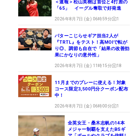
＜速報＞松山英樹は首位と4打差の
「65」 イーグル奪取で好発進
2026年8月7日 (金) 06時59分
1
パターこじらせギア担当2人が
『TRTL』をテスト！高MOIで転が
り◎、調節も自在で「結果の改善効
果にかなりの意外性」
2026年8月7日 (金) 11時15分
18
11月までのプレーに使える！対象
コース限定3,500円分クーポン配布
中！
2026年8月7日 (金) 06時00分
1
全英女王・桑木志帆の14本
メジャー制覇を支えたBSギ
ア「ボールやクラブを信頼し