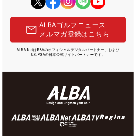
ALBAゴルフニュース
メルマガ登録はこちら
ALBA NetはR&Aのオフィシャルデジタルパートナー、および
USLPGAの日本公式サイトパートナーです。