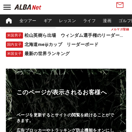
全ツアー
ギア
レッスン
ライフ
漫画
ゴルフ
メルマガ登録
松山英樹ら出場 ウィンダム選手権のリーダーボード
米国男子
北海道meijiカップ リーダーボード
国内女子
最新の世界ランキング
米国女子
このページが表示されるお客様へ
ページを更新するとサイトの閲覧を続けることがで
きます。
広告ブロッカーやトラッキング防止機能をオンにし