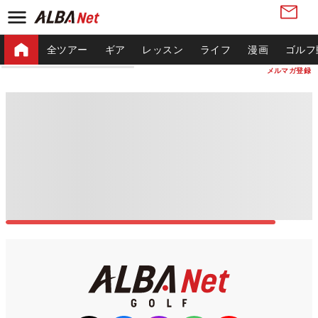
全ツアー
ギア
レッスン
ライフ
漫画
ゴルフ
メルマガ登録