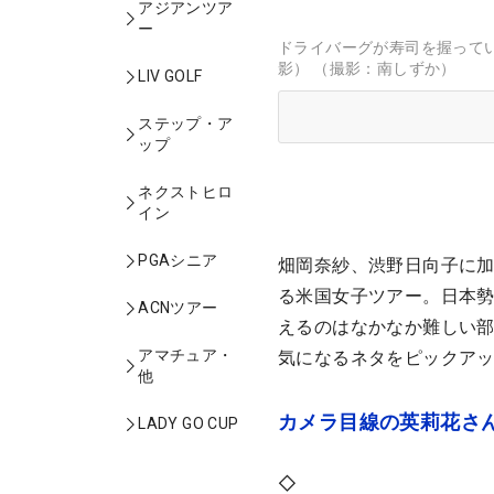
アジアンツア
ー
ドライバーグが寿司を握って
影） （撮影：南しずか）
LIV GOLF
ステップ・ア
ップ
ネクストヒロ
イン
PGAシニア
畑岡奈紗、渋野日向子に
る米国女子ツアー。日本
ACNツアー
えるのはなかなか難しい部
アマチュア・
気になるネタをピックアッ
他
カメラ目線の英莉花さ
LADY GO CUP
◇