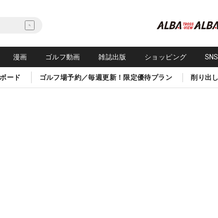
漫画
ゴルフ動画
雑誌出版
ショッピング
SN
ボード
ゴルフ場予約／毎週更新！限定優待プラン
削り出