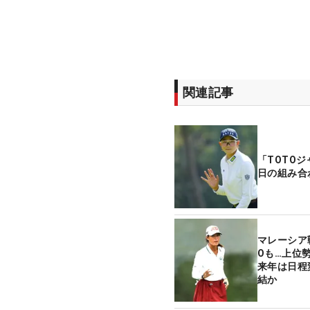
関連記事
「TOTO
日の組み
マレーシア
Oも…上位
来年は日程
結か