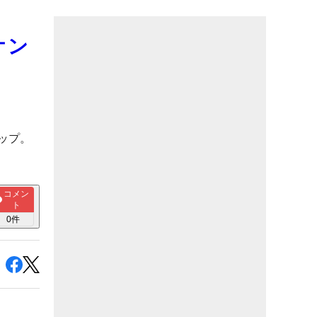
オン
ップ。
コメン
ト
0
件