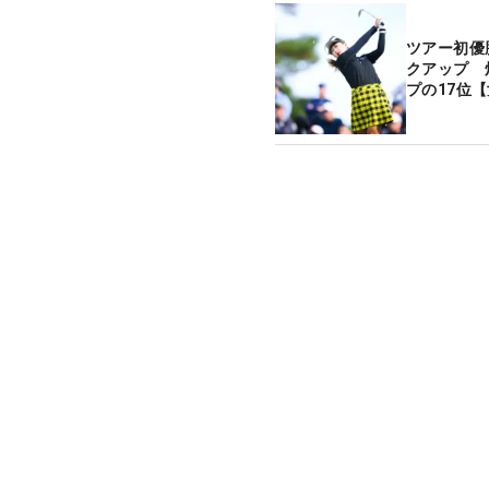
ツアー初優
クアップ 
プの17位