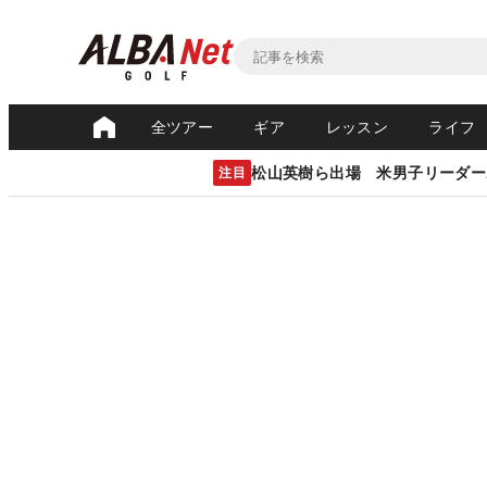
全ツアー
ギア
レッスン
ライフ
松山英樹ら出場 米男子リーダー
注目