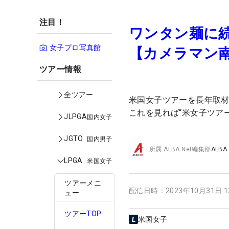
注目！
ワンタン麺に続
女子プロ写真館
【カメラマン
ツアー情報
全ツアー
米国女子ツアーを長年取
これを見れば“米女子ツアー
JLPGA
国内女子
JGTO
国内男子
所属
ALBA Net編集部
ALBA
LPGA
米国女子
ツアーメニ
配信日時：
2023年10月31日 
ュー
ツアーTOP
米国女子