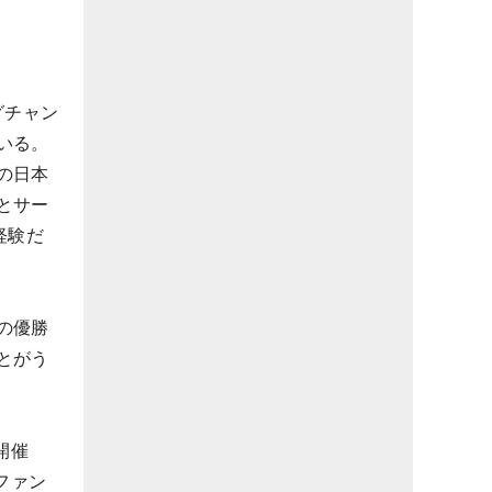
グチャン
いる。
の日本
とサー
経験だ
の優勝
とがう
開催
ファン