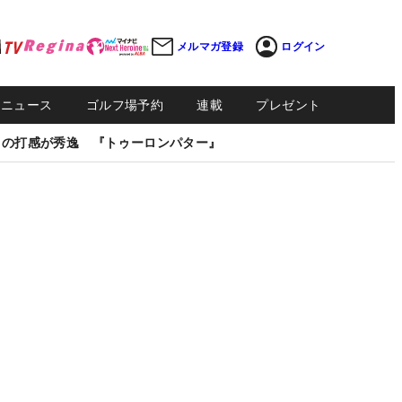
メルマガ登録
ログイン
Sニュース
ゴルフ場予約
連載
プレゼント
しの打感が秀逸 『トゥーロンパター』