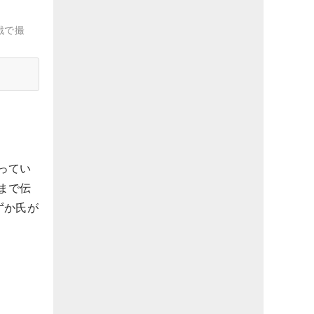
戦で撮
ってい
まで伝
ずか氏が