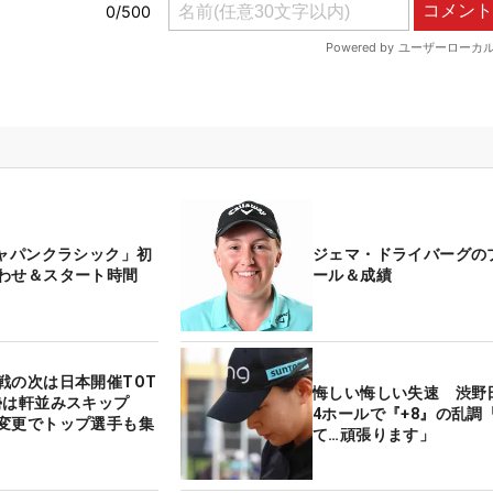
ジャパンクラシック」初
ジェマ・ドライバーグの
合わせ＆スタート時間
ール＆成績
戦の次は日本開催TOT
悔しい悔しい失速 渋野
勢は軒並みスキップ
4ホールで『+8』の乱調
変更でトップ選手も集
て…頑張ります」