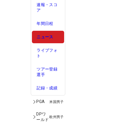
速報・スコ
ア
年間日程
ニュース
ライブフォ
ト
ツアー登録
選手
記録・成績
PGA
米国男子
DPワ
欧州男子
ールド