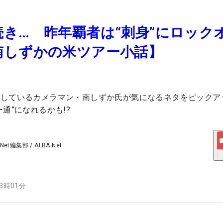
き… 昨年覇者は“刺身”にロック
南しずかの米ツアー小話】
材しているカメラマン・南しずか氏が気になるネタをピックア
通”になれるかも!?
 Net編集部
/
ALBA Net
13時01分