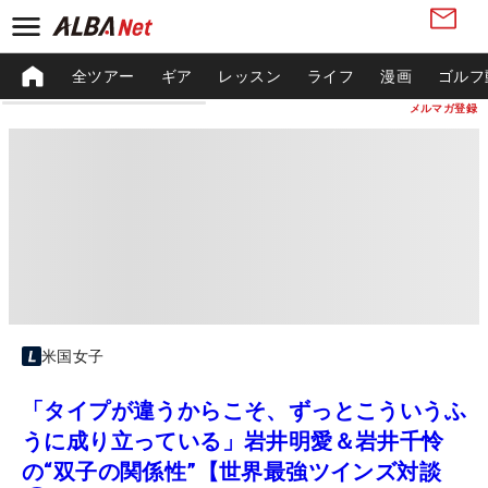
全ツアー
ギア
レッスン
ライフ
漫画
ゴルフ
メルマガ登録
米国女子
「タイプが違うからこそ、ずっとこういうふ
うに成り立っている」岩井明愛＆岩井千怜
の“双子の関係性”【世界最強ツインズ対談