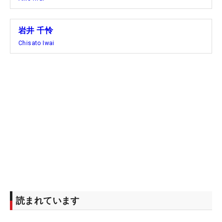
――米最終予選会はどういう心境でしたか
岩井 千怜
千怜「正直、エントリーはしていたけれど、本当に
Chisato Iwai
行くのかな…っていう感じでした。予選会近くにな
らないと（実感が湧かなかった）。海外メジャーに
出て、初めて、いいなって思ったんです。そういう
のを（チームに）直接は言っていないけれど、口に
はしていたので、エントリーを進めてくれていまし
た。でも自分の気持ちは、“本当に行くのかな、受か
ったらどうするのかな”って思っていましたね」
――自分が姉だったら、妹だったら良かったのに、
と思った瞬間はありますか
明愛＆千怜「おお～。ないかな～」
読まれています
千怜「私は妹でよかったです」