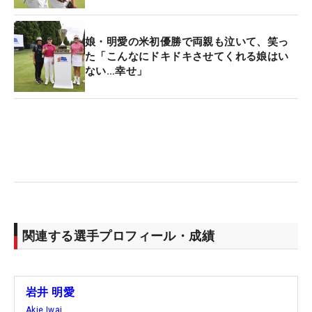
から、チームで“来年行こうね”って話していまし
た」
娘・明愛の米初優勝で両親も泣いて、笑っ
――誰かが『絶対に海外に行くぞ！』と熱心に音頭
た「こんなにドキドキさせてくれる娘はい
ない…幸せ」
を取るわけでもなく
千怜「それはなかったですね。気づいたらみんなが
同じ方向を向いて、みんなで動いていました」
明愛「いいチームですね。日本だけじゃなくて、違
う世界を見てみたい、というのもありました。もっ
と上に行けるんじゃないかって。その世界を見てみ
たい。いつになるか分からないけれど、それまでチ
関連する選手プロフィール・成績
ームで上がっていければいいな」
千怜「見たことない景色へ」
岩井 明愛
Akie Iwai