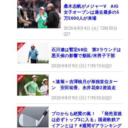
桑木志帆がメジャーV AIG
女子オープンは過去最多の5
万5000人が来場
2026年8月4日 (火) 12時30分
1
石川遼は暫定68位 第3ラウンドは
悪天候の影響で順延/米男子下部
2026年8月9日 (日) 11時15分
1
＜速報＞吉澤柚月が単独首位ター
ン 安田祐香、永井花奈2差追走
2026年8月9日 (日) 11時32分
1
プロからも絶賛の嵐！ 「発売直後
は必ずトップ3に入る」国産軟鉄ア
イアンとは？ #週間ギアランキング