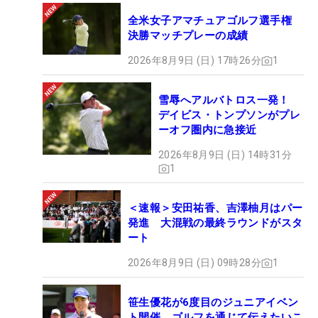
全米女子アマチュアゴルフ選手権
――双子でも姉感、妹感はそれぞれあるのでしょう
決勝マッチプレーの成績
か
2026年8月9日 (日) 17時26分
1
千怜「ちょっとあります。いまは取材インタビュー
雪辱へアルバトロス一発！
も写真撮影も、必ず先に、明愛が行くようになって
デイビス・トンプソンがプレ
いるんです。そういう順番がなんとなく生まれます
ーオフ圏内に急接近
ね。良かった～って思うときがいっぱいあります」
2026年8月9日 (日) 14時31分
1
明愛「そうそう。しょうがないけれど、立ち位置も
インタビュアーさんに近い方で、先に聞かれる。で
＜速報＞安田祐香、吉澤柚月はパー
発進 大混戦の最終ラウンドがスタ
も、ちーちゃんからしたら話す内容がなくなるよ
ート
ね、って思っているよ」
2026年8月9日 (日) 09時28分
1
千怜「そうだね。でもそういうときは同じことを言
っちゃいます」
笹生優花が6度目のジュニアイベン
ト開催 ゴルフを通じて伝えたいこ