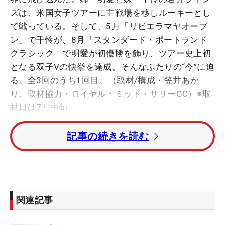
ズは、米国女子ツアーに主戦場を移しルーキーとし
て戦っている。そして、5月「リビエラマヤオープ
ン」で千怜が、8月「スタンダード・ポートランド
クラシック」で明愛が初優勝を飾り、ツアー史上初
となる双子Vの快挙を達成。そんなふたりの“今”に迫
る。全3回のうち1回目。（取材/構成・笠井あか
り、
取材協力・ロイヤル・ミッド・サリーGC
）※取
材日は7月中旬
記事の続きを読む
――シーズンも折り返し地点です。ここまでの手応
えはいかがですか
千怜「正直、あんなに早く勝てると思っていません
でした。タイミングも良かったなと、ホッとした気
関連記事
持ちが大きいです。でも、早めに優勝できた分、次
のメジャー優勝という目標を立てられました。そこ