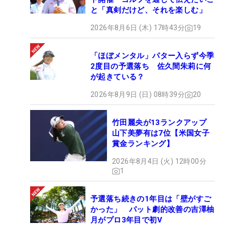
と「真剣だけど、それを楽しむ」
明愛「あとは、送られてきた服とかで、（千怜が）
2026年8月6日 (木) 17時43分
19
これ可愛い！ って言うのが自分のに入っていた
ら、譲っちゃう。いいよ～って。（姉として）譲ら
「ほぼメンタル」パター入らず今季
ないといけないのかなあ、っていうのはありますか
2度目の予選落ち 佐久間朱莉に何
ね」
が起きている？
2026年8月9日 (日) 08時39分
20
千怜 「可愛らしいものは譲ってくれますね。タイ
プが違うからこそ、ずっとこういうふうに成り立っ
竹田麗央が13ランクアップ
ていると思うんですよね」
山下美夢有は7位【米国女子
賞金ランキング】
明愛「なるほど」
2026年8月4日 (火) 12時00分
1
千怜「みんなに『すごく仲がいいね～』って言われ
るんですけど、自分たちではそこまで仲がいいとい
予選落ち続きの1年目は「壁がすご
う感覚はなくて。ただ、ぶつかることがあまりな
かった」 パット劇的改善の吉澤柚
い。口げんかはちょっとだけするけど、タイプが違
月がプロ3年目で初V