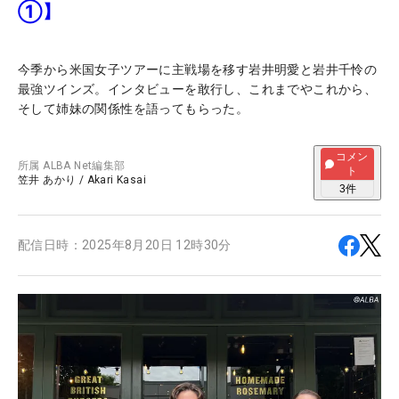
①】
今季から米国女子ツアーに主戦場を移す岩井明愛と岩井千怜の
最強ツインズ。インタビューを敢行し、これまでやこれから、
そして姉妹の関係性を語ってもらった。
コメン
所属
ALBA Net編集部
ト
笠井 あかり
/
Akari Kasai
3
件
配信日時：
2025年8月20日 12時30分