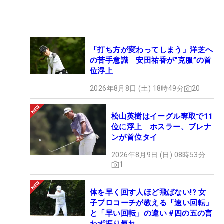
2002年7月5日生まれ、埼玉県出身。2021年6月の
プロテストに姉妹で合格。同年の下部ステップ・ア
ップ・ツアーでは姉妹で2試合連続優勝を達成。レ
ギュラーツアーでは千怜が22年「NEC軽井沢72ゴル
「打ち方が変わってしまう」洋芝へ
フ」、明愛が23年「KKT杯バンテリンレディス」で
の苦手意識 安田祐香が“克服”の首
ツアー初優勝。24年末に米最終予選会（Qシリー
位浮上
ズ）に挑戦し、ともに突破。今年から米ツアーを主
2026年8月8日 (土) 18時49分
20
戦場に戦う。明愛は米1勝、日本6勝。千怜は米1
勝、日本8勝。
松山英樹はイーグル奪取で11
位に浮上 ホスラー、ブレナ
ンが首位タイ
2026年8月9日 (日) 08時53分
1
体を早く回す人ほど飛ばない!? 女
子プロコーチが教える「速い回転」
と「早い回転」の違い #四の五の言