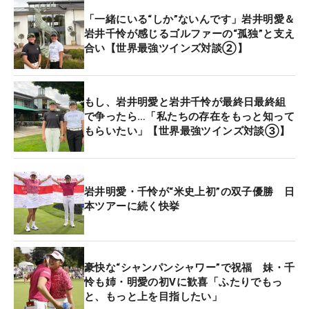
はプラスになったと思います」
「一緒にいる“しか”ないんです」岩井明愛＆
岩井千怜が感じるゴルファーの“孤独”と支え
明愛「ここまで、うまくいっているほうかなと思い
合い【世界最強ツインズ対談②】
ますね。もう来年も戦えると思うので（シード確定
圏内）、そこはいいんですけど、今年中に優勝した
もし、岩井明愛と岩井千怜が最終日最終組
いっていう気持ちがどうしてもあります。最近はな
で争ったら…「私たちの存在をもっと知って
かなかうまくいかないんですけど、焦らず自分のペ
もらいたい」【世界最強ツインズ対談③】
ースで、チャンスを増やしていつか勝ちたいです」
※後に勝利を飾る
岩井明愛・千怜が“米史上初”の双子優勝 日
――同時の米進出でしたが、話し合いはあったので
本ツアーに続く快挙
しょうか
明愛「話し合いはありましたね。もともと海外で戦
豪快な“シャンパンシャワー”で祝福 妹・千
いたいという志向はあったので、急にではないです
怜も姉・明愛の初Vに歓喜「ふたりでもっ
けど。“行きたいなー。そろそろかな”ってなる前年
と、もっと上を目指したい」