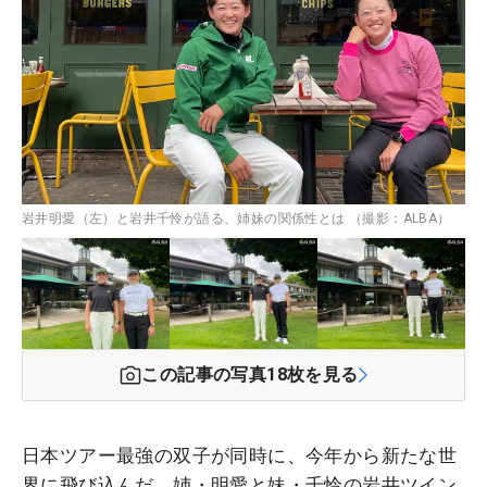
岩井明愛（左）と岩井千怜が語る、姉妹の関係性とは （撮影：ALBA）
この記事の写真
18
枚を見る
日本ツアー最強の双子が同時に、今年から新たな世
界に飛び込んだ。姉・明愛と妹・千怜の岩井ツイン