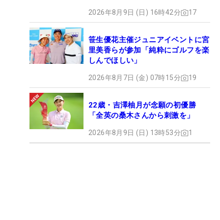
うからこそ、マッチするのかな」
2026年8月9日 (日) 16時42分
17
――例えば、物の取り合いがないとか
笹生優花主催ジュニアイベントに宮
里美香らが参加「純粋にゴルフを楽
しんでほしい」
明愛「あまりないですね。ほぼ自分が譲っている気
がする」
2026年8月7日 (金) 07時15分
19
千怜「例えば、服をおそろいにしたいっていう提案
22歳・吉澤柚月が念願の初優勝
が出たら、私の意見をいっつも聞いてくれます。あ
「全英の桑木さんから刺激を」
りがたいですよね。私、変なこだわりが多くて
2026年8月9日 (日) 13時53分
1
（笑）」
明愛「でも私は、それだけこだわりがあるのがいい
なーって思っています」
■岩井明愛・岩井千怜のプロフィール