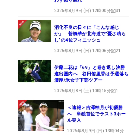
わず振り氣れ
2026年8月9日 (日) 12時00分
31
消化不良の日々に「こんな感じ
か」 菅楓華が北海道で“憂さ晴ら
し”の4位フィニッシュ
2026年8月9日 (日) 17時06分
21
伊藤二花は「69」と巻き返し決勝
進出圏内へ 谷田侑里香は予選落ち
濃厚/米女子下部ツアー
2026年8月8日 (土) 10時15分
1
＜速報＞吉澤柚月が初優勝
へ 単独首位でラスト3ホー
ル突入
2026年8月9日 (日) 13時04分