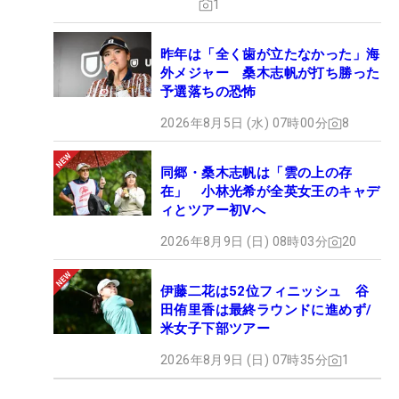
1
昨年は「全く歯が立たなかった」海
外メジャー 桑木志帆が打ち勝った
予選落ちの恐怖
2026年8月5日 (水) 07時00分
8
同郷・桑木志帆は「雲の上の存
在」 小林光希が全英女王のキャデ
ィとツアー初Vへ
2026年8月9日 (日) 08時03分
20
伊藤二花は52位フィニッシュ 谷
田侑里香は最終ラウンドに進めず/
米女子下部ツアー
2026年8月9日 (日) 07時35分
1