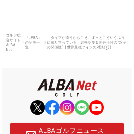
ゴルフ総
「LPGA」
「タイプが違うからこそ、ずっとこういうふう
合サイト
の記事一
に成り立っている」岩井明愛＆岩井千怜の“双子
ALBA
覧
の関係性”【世界最強ツインズ対談①】
Net
ALBAゴルフニュース