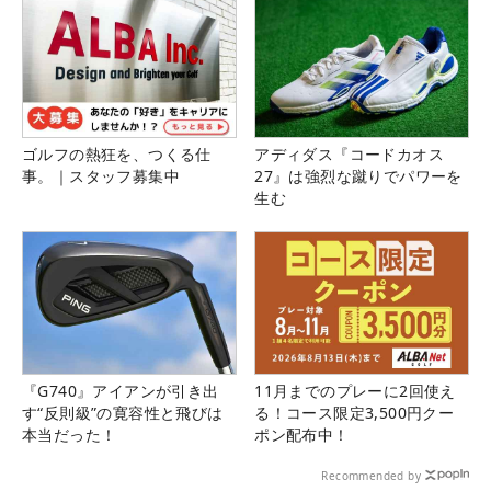
ゴルフの熱狂を、つくる仕
アディダス『コードカオス
事。｜スタッフ募集中
27』は強烈な蹴りでパワーを
生む
『G740』アイアンが引き出
11月までのプレーに2回使え
す“反則級”の寛容性と飛びは
る！コース限定3,500円クー
本当だった！
ポン配布中！
Recommended by