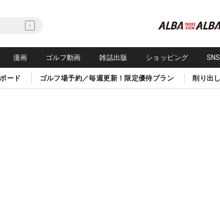
漫画
ゴルフ動画
雑誌出版
ショッピング
SN
ボード
ゴルフ場予約／毎週更新！限定優待プラン
削り出