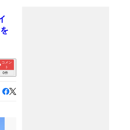
イ
成を
コメン
ト
0
件