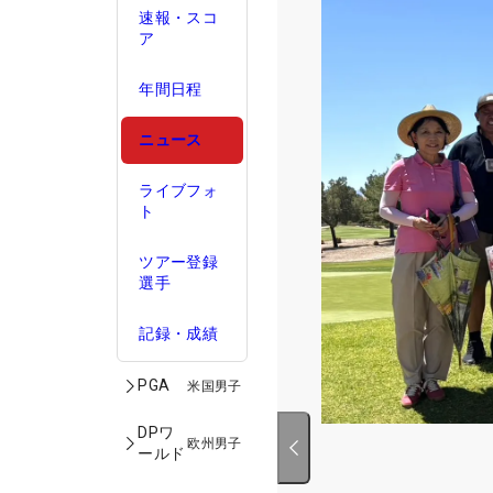
速報・スコ
ア
年間日程
ニュース
ライブフォ
ト
ツアー登録
選手
記録・成績
PGA
米国男子
DPワ
欧州男子
ールド