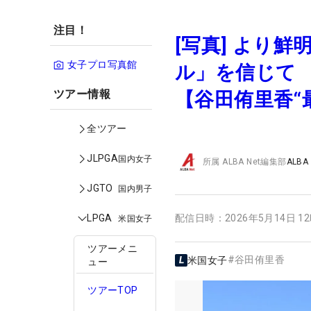
注目！
[写真] より
女子プロ写真館
ル」を信じて 
ツアー情報
【谷田侑里香“
全ツアー
JLPGA
国内女子
所属
ALBA Net編集部
ALBA
JGTO
国内男子
LPGA
配信日時：
2026年5月14日 1
米国女子
ツアーメニ
#
谷田侑里香
米国女子
ュー
ツアーTOP