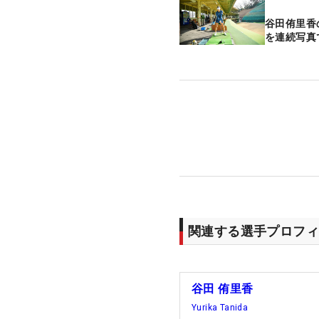
谷田侑里香
を連続写真
関連する選手プロフィ
谷田 侑里香
Yurika Tanida