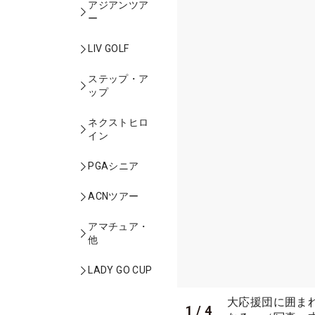
アジアンツア
ー
LIV GOLF
ステップ・ア
ップ
ネクストヒロ
イン
PGAシニア
ACNツアー
アマチュア・
他
LADY GO CUP
大応援団に囲ま
1
/
4