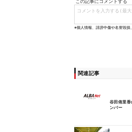
関連記事
谷田侑里香
ンバー