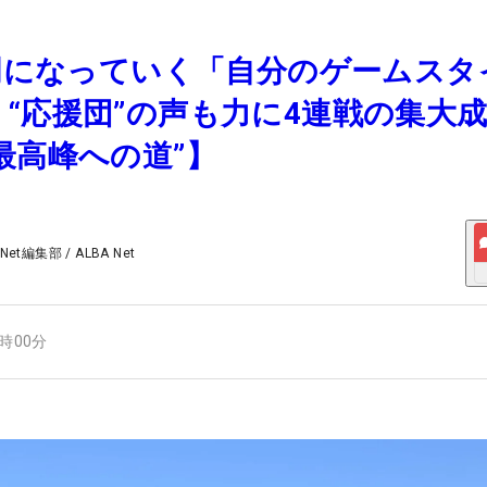
鮮明になっていく「自分のゲームスタ
“応援団”の声も力に4連戦の集大
最高峰への道”】
 Net編集部
/
ALBA Net
2時00分