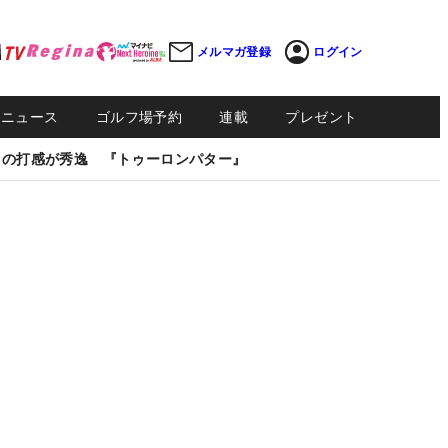
メルマガ登録
ログイン
Sニュース
ゴルフ場予約
連載
プレゼント
しの打感が秀逸 『トゥーロンパター』