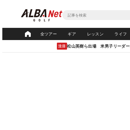
全ツアー
ギア
レッスン
ライフ
松山英樹ら出場 米男子リーダー
注目