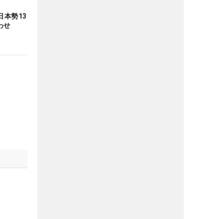
本勢13
わせ