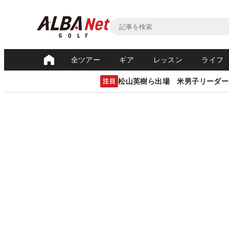
全ツアー
ギア
レッスン
ライフ
松山英樹ら出場 米男子リーダー
注目