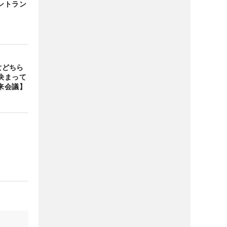
ントラン
女どちら
決まって
来会議】