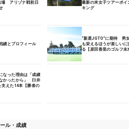
出場 アリゾナ戦初日
最新の米女子ツアーポイ
せ
キング
“新星JGTO”に期待 男
戦績とプロフィール
も栄えるほうが楽しいに
る【原田香里のゴルフ未
になった理由は「成績
なかったから」 臼井
を支えた14本【勝者の
ール・成績