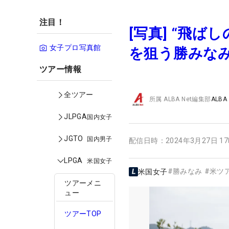
注目！
[写真] “飛
女子プロ写真館
を狙う勝みな
ツアー情報
全ツアー
所属
ALBA Net編集部
ALBA
JLPGA
国内女子
JGTO
国内男子
配信日時：
2024年3月27日 1
LPGA
米国女子
#
勝みなみ
#
米ツ
米国女子
ツアーメニ
ュー
ツアーTOP