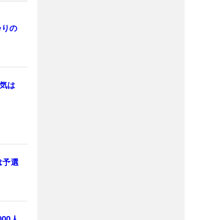
帰りの
人気は
は予選
00人