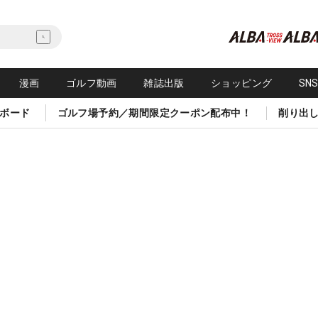
漫画
ゴルフ動画
雑誌出版
ショッピング
SN
ボード
ゴルフ場予約／期間限定クーポン配布中！
削り出