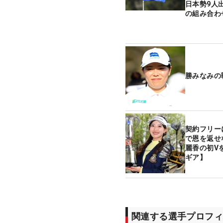
日本勢9人
の組み合わ
勝みなみの
契約フリー
で恩を返せ
麗香の初V
ギア】
関連する選手プロフィ