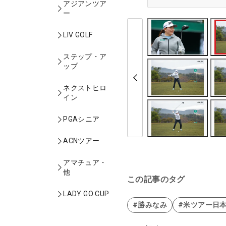
アジアンツア
ー
LIV GOLF
ステップ・ア
ップ
ネクストヒロ
イン
PGAシニア
ACNツアー
アマチュア・
他
この記事のタグ
LADY GO CUP
#勝みなみ
#米ツアー日本