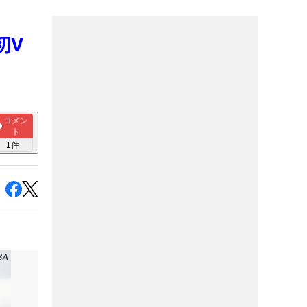
初V
コメン
ト
1
件