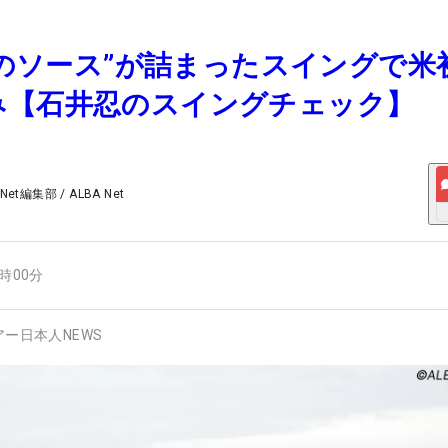
ばしのソース”が詰まったスイングで米
み【石井忍のスイングチェック】
 Net編集部
/
ALBA Net
7時00分
アー日本人NEWS