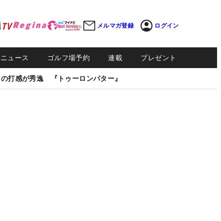
メルマガ登録
ログイン
Sニュース
ゴルフ場予約
連載
プレゼント
しの打感が秀逸 『トゥーロンパター』