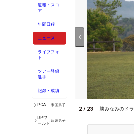
速報・スコ
ア
年間日程
ニュース
ライブフォ
ト
ツアー登録
選手
記録・成績
PGA
米国男子
2
/
23
勝みなみのドラ
DPワ
欧州男子
ールド