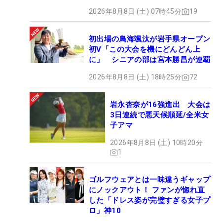
2026年8月8日 (土) 07時45分
19
初出場の鳥海颯汰が岩手県オープン
初V「この大会を機にどんどん上
に」 シニアの部は宮本勝昌が連覇
2026年8月8日 (土) 18時25分
72
岩永杏奈が16強進出 大会は
3日連続で悪天候順延/全米女
子アマ
2026年8月8日 (土) 10時20分
1
ゴルフウェアとは一味違うギャップ
にノックアウト！ ファンが惚れ直
した「ドレス姿が完璧すぎる女子プ
ロ」神10