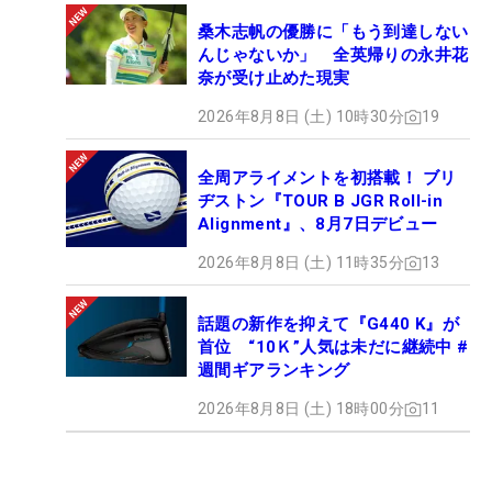
桑木志帆の優勝に「もう到達しない
んじゃないか」 全英帰りの永井花
奈が受け止めた現実
2026年8月8日 (土) 10時30分
19
全周アライメントを初搭載！ ブリ
ヂストン『TOUR B JGR Roll-in
Alignment』、8月7日デビュー
2026年8月8日 (土) 11時35分
13
話題の新作を抑えて『G440 K』が
首位 “10Ｋ”人気は未だに継続中 #
週間ギアランキング
2026年8月8日 (土) 18時00分
11