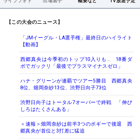
ライブフォト
出場選手
概要など
TV放送予定
【この大会のニュース】
「JMイーグル・LA選手権」最終日のハイライト
【動画】
西郷真央は今季初のトップ10入りも… 18番ダ
ボでガックリ「最後でプラスマイナスゼロ」
ハナ・グリーンが連覇でツアー5勝目 西郷真央
8位、畑岡奈紗13位、渋野日向子73位
渋野日向子はトータル7オーバーで終戦 「伸び
しろはたくさんある」
＜速報＞畑岡奈紗は前半3つのボギーで後退 西
郷真央が首位と3打差に猛追