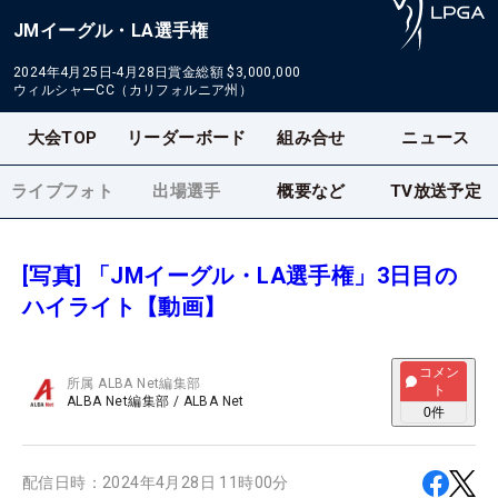
JMイーグル・LA選手権
2024年4月25日-4月28日
賞金総額
$3,000,000
ウィルシャーCC（カリフォルニア州）
大会TOP
リーダーボード
組み合せ
ニュース
ライブフォト
出場選手
概要など
TV放送予定
[写真] 「JMイーグル・LA選手権」3日目の
ハイライト【動画】
コメン
所属
ALBA Net編集部
ト
ALBA Net編集部
/
ALBA Net
0
件
配信日時：
2024年4月28日 11時00分