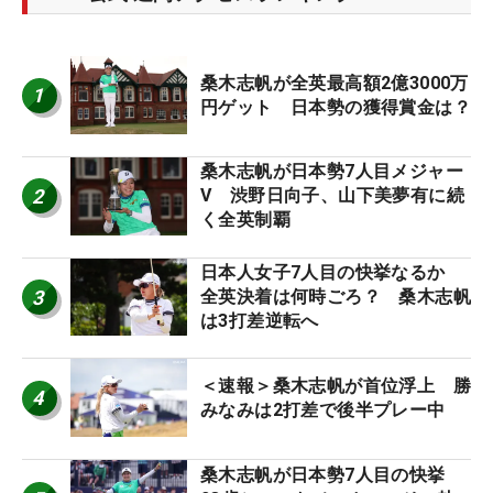
桑木志帆が全英最高額2億3000万
1
円ゲット 日本勢の獲得賞金は？
桑木志帆が日本勢7人目メジャー
2
V 渋野日向子、山下美夢有に続
く全英制覇
日本人女子7人目の快挙なるか
3
全英決着は何時ごろ？ 桑木志帆
は3打差逆転へ
＜速報＞桑木志帆が首位浮上 勝
4
みなみは2打差で後半プレー中
桑木志帆が日本勢7人目の快挙