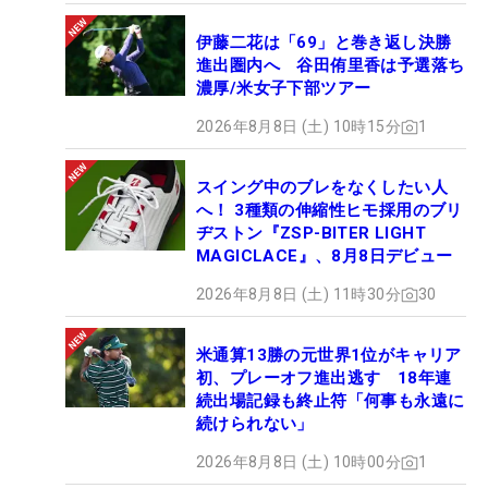
伊藤二花は「69」と巻き返し決勝
進出圏内へ 谷田侑里香は予選落ち
濃厚/米女子下部ツアー
2026年8月8日 (土) 10時15分
1
スイング中のブレをなくしたい人
へ！ 3種類の伸縮性ヒモ採用のブリ
ヂストン『ZSP-BITER LIGHT
MAGICLACE』、8月8日デビュー
2026年8月8日 (土) 11時30分
30
米通算13勝の元世界1位がキャリア
初、プレーオフ進出逃す 18年連
続出場記録も終止符「何事も永遠に
続けられない」
2026年8月8日 (土) 10時00分
1