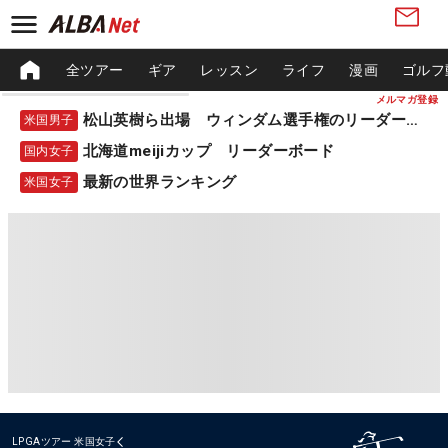
全ツアー
ギア
レッスン
ライフ
漫画
ゴルフ
メルマガ登録
松山英樹ら出場 ウィンダム選手権のリーダーボード
米国男子
北海道meijiカップ リーダーボード
国内女子
最新の世界ランキング
米国女子
LPGAツアー
米国女子