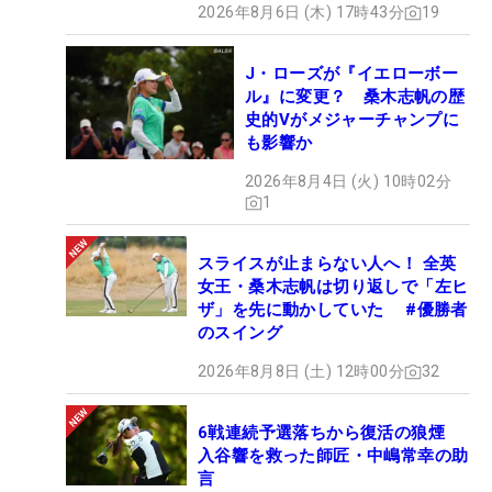
2026年8月6日 (木) 17時43分
19
J・ローズが『イエローボー
ル』に変更？ 桑木志帆の歴
史的Vがメジャーチャンプに
も影響か
2026年8月4日 (火) 10時02分
1
スライスが止まらない人へ！ 全英
女王・桑木志帆は切り返しで「左ヒ
ザ」を先に動かしていた #優勝者
のスイング
2026年8月8日 (土) 12時00分
32
6戦連続予選落ちから復活の狼煙
入谷響を救った師匠・中嶋常幸の助
言