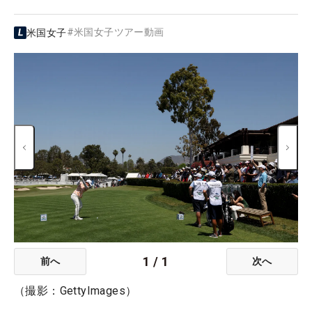
#
米国女子ツアー動画
米国女子
1
/
1
前へ
次へ
（撮影：GettyImages）