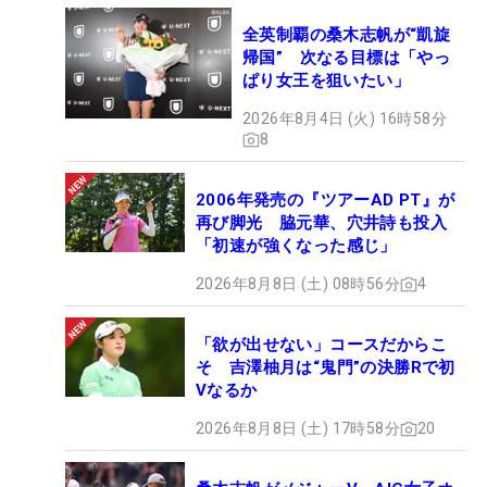
全英制覇の桑木志帆が“凱旋
帰国” 次なる目標は「やっ
ぱり女王を狙いたい」
2026年8月4日 (火) 16時58分
8
2006年発売の『ツアーAD PT』が
再び脚光 脇元華、穴井詩も投入
「初速が強くなった感じ」
2026年8月8日 (土) 08時56分
4
「欲が出せない」コースだからこ
そ 吉澤柚月は“鬼門”の決勝Rで初
Vなるか
2026年8月8日 (土) 17時58分
20