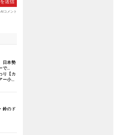
、日本勢
ラーで…
わり【カ
アー小
・鈴のド