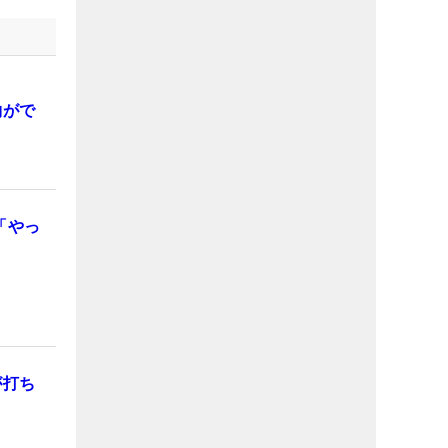
約がで
「やっ
が打ち