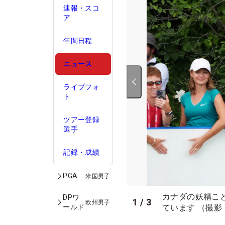
速報・スコ
ア
年間日程
ニュース
ライブフォ
ト
ツアー登録
選手
記録・成績
PGA
米国男子
カナダの妖精こ
DPワ
1
/
3
欧州男子
ています （撮影
ールド