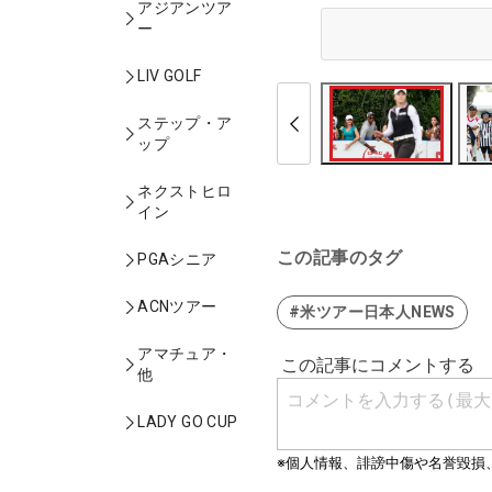
アジアンツア
ー
LIV GOLF
ステップ・ア
ップ
ネクストヒロ
イン
この記事のタグ
PGAシニア
ACNツアー
#米ツアー日本人NEWS
アマチュア・
他
LADY GO CUP