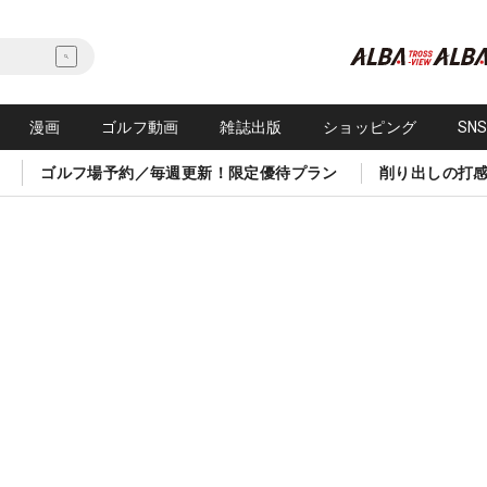
漫画
ゴルフ動画
雑誌出版
ショッピング
SN
ゴルフ場予約／毎週更新！限定優待プラン
削り出しの打