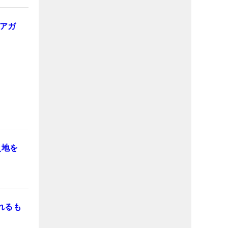
アガ
災地を
れるも