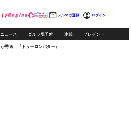
メルマガ登録
ログイン
Sニュース
ゴルフ場予約
連載
プレゼント
感が秀逸 『トゥーロンパター』