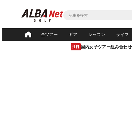
全ツアー
ギア
レッスン
ライフ
国内女子ツアー組み合わせ
注目