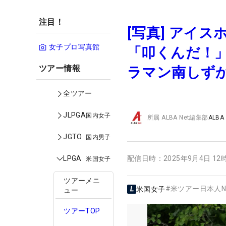
注目！
[写真] アイ
女子プロ写真館
「叩くんだ！
ツアー情報
ラマン南しず
全ツアー
JLPGA
国内女子
所属
ALBA Net編集部
ALBA
JGTO
国内男子
LPGA
配信日時：
2025年9月4日 12
米国女子
ツアーメニ
#
米ツアー日本人N
米国女子
ュー
ツアーTOP