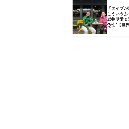
「タイプが
こういうふ
岩井明愛＆
係性”【世
①】