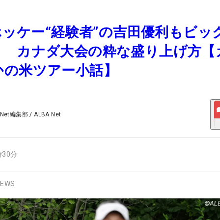
スホッケー“経験者”の吉田優利もビッ
」 カナダ大会の粋な盛り上げ方【
かの米ツアー小話】
 Net編集部
/
ALBA Net
時30分
EWS