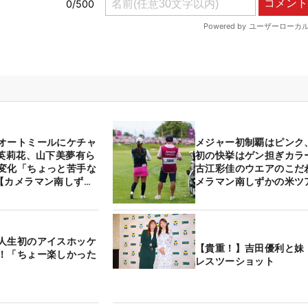
オートミールにケチャ
メジャー初制覇はピンク
原英莉花、山下美夢有ら
初の快挙はゲン担ぎカ
変化「ちょっと苦手な
古江彩佳のウエアのこだ
【カメラマン南しずか
メラマン南しずかの米ツ
小話】
話】
人生初のアイスホッケ
【貴重！】吉田優利と妹
！「ちょー楽しかった
レスツーショット