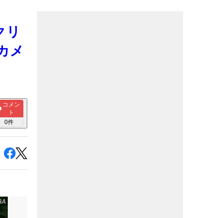
クリ
カメ
コメン
ト
0
件