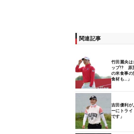
関連記事
竹田麗央は
ップ!? 
の米食事の
食材も…」
の米ツアー
吉田優利が
ーにトライ
です」