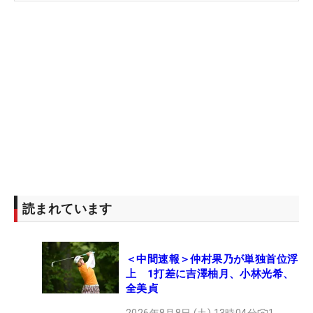
67位 勝みなみ（41万9557ドル、約6000万円）
73位 西村優菜（35万7475ドル、約5100万円）
102位 稲見萌寧（14万3480ドル、約2000万円）
124位 吉田優利（9万3588ドル、約1300万円）
読まれています
＜中間速報＞仲村果乃が単独首位浮
上 1打差に吉澤柚月、小林光希、
全美貞