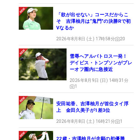
「欲が出せない」コースだからこ
そ 吉澤柚月は“鬼門”の決勝Rで初
Vなるか
2026年8月8日 (土) 17時58分
20
雪辱へアルバトロス一発！
デイビス・トンプソンがプレ
ーオフ圏内に急接近
2026年8月9日 (日) 14時31分
1
安田祐香、吉澤柚月が首位タイ浮
上 金田久美子が1差3位
2026年8月8日 (土) 16時21分
1
22歳・吉澤柚月が念願の初優勝