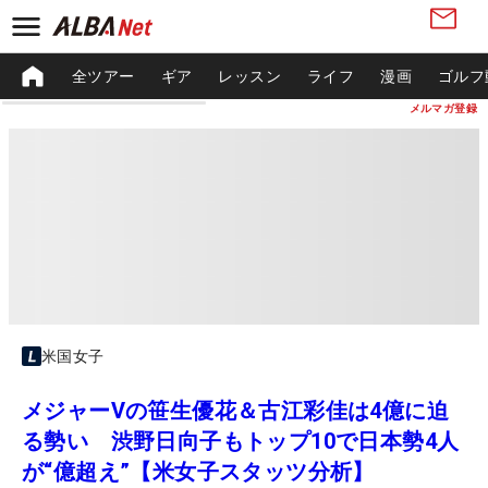
全ツアー
ギア
レッスン
ライフ
漫画
ゴルフ
メルマガ登録
米国女子
メジャーVの笹生優花＆古江彩佳は4億に迫
る勢い 渋野日向子もトップ10で日本勢4人
が“億超え”【米女子スタッツ分析】