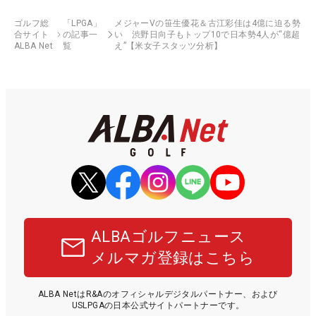
ゴルフ総
「LPGA」
メジャーVの笹生優花＆古江彩佳は4億に迫る勢
合サイト
の記事一
い 渋野日向子もトップ10で日本勢4人が“億超
ALBA Net
覧
え”【米女子スタッツ分析】
ALBAゴルフニュース
メルマガ登録はこちら
ALBA NetはR&Aのオフィシャルデジタルパートナー、および
USLPGAの日本公式サイトパートナーです。