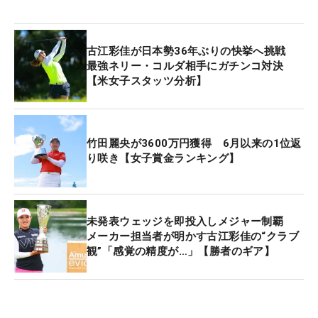
3位に続くのは古江彩佳。「アムンディ・エビアン
選手権」でメジャー初制覇を飾った。賞金総額は大
古江彩佳が日本勢36年ぶりの快挙へ挑戦
会史上最高額の800万ドルで、古江は120万ドル
最強ネリー・コルダ相手にガチンコ対決
【米女子スタッツ分析】
（当時レート約1億9000万円）のビッグマネーを獲
得。トップ10入りも10度という安定感も光らせ、今
季はすでに258万7873ドル（約3億7000万円）を稼
ぎ出している。
竹田麗央が3600万円獲得 6月以来の1位返
り咲き【女子賞金ランキング】
渋野日向子もランキングトップ10入り。今季序盤は
不振が続いていたが、全米で単独2位に入り、129万
6000ドル（当時レート約2億300万円）を獲得し
未発表ウェッジを即投入しメジャー制覇
た。ここまでの獲得総額は168万4525ドル（約2億
メーカー担当者が明かす古江彩佳の“クラブ
観”「感覚の精度が…」【勝者のギア】
4000万円）で、米女子ツアー3年目で過去最高を更
新している。
ルーキーの西郷真央も名だたるトップランカーに割