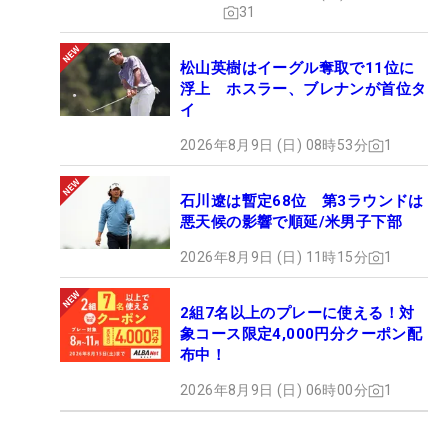
31
松山英樹はイーグル奪取で11位に
浮上 ホスラー、ブレナンが首位タ
イ
2026年8月9日 (日) 08時53分
1
石川遼は暫定68位 第3ラウンドは
悪天候の影響で順延/米男子下部
2026年8月9日 (日) 11時15分
1
2組7名以上のプレーに使える！対
象コース限定4,000円分クーポン配
布中！
2026年8月9日 (日) 06時00分
1