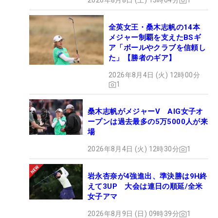
2026年8月8日 (土) 13時04分
1
全英女王・桑木志帆の14本
メジャー制覇を支えたBSギ
ア「ボールやクラブを信頼し
た」【勝者のギア】
2026年8月4日 (火) 12時00分
1
桑木志帆がメジャーV AIG女子オ
ープンは過去最多の5万5000人が来
場
2026年8月4日 (火) 12時30分
1
岩永杏奈が4強進出、準決勝は9H終
えて3UP 大会は連日の順延/全米
女子アマ
2026年8月9日 (日) 09時39分
1