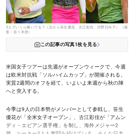
3人でいくら稼いでる？（左から笹生優花、古江彩佳、渋野日向子） （撮
影：佐々木啓）
この記事の写真
1
枚を見る
米国女子ツアーは先週がオープンウィークで、今週
は欧米対抗戦「ソルハイムカップ」が開催される。
実質2週間のオフを経て、いよいよ来週から秋の陣
へと突入する。
今季は9人の日本勢がメンバーとして参戦し、笹生
優花が「全米女子オープン」、古江彩佳が「アムン
ディ・エビアン選手権」を制し、海外メジャー2
勝。ルーキー3人も奮闘を続けている。そんな日本