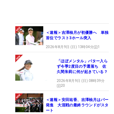
＜速報＞吉澤柚月が初優勝へ 単独
首位でラスト3ホール突入
2026年8月9日 (日) 13時04分
1
「ほぼメンタル」パター入ら
ず今季2度目の予選落ち 佐
久間朱莉に何が起きている？
2026年8月9日 (日) 08時39分
20
＜速報＞安田祐香、吉澤柚月はパー
発進 大混戦の最終ラウンドがスタ
ート