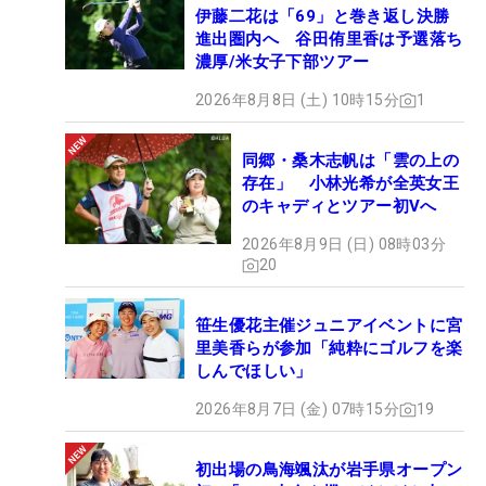
伊藤二花は「69」と巻き返し決勝
進出圏内へ 谷田侑里香は予選落ち
濃厚/米女子下部ツアー
2026年8月8日 (土) 10時15分
1
同郷・桑木志帆は「雲の上の
存在」 小林光希が全英女王
のキャディとツアー初Vへ
2026年8月9日 (日) 08時03分
20
笹生優花主催ジュニアイベントに宮
里美香らが参加「純粋にゴルフを楽
しんでほしい」
2026年8月7日 (金) 07時15分
19
初出場の鳥海颯汰が岩手県オープン