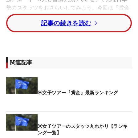
勢のスタッツをおさらいしてみよう。今回は『賞金
ランキング』。（1ドル=143円で計算）
記事の続きを読む
◇
賞金額の高騰が著しい昨今の米国女子ツアー。「全
米女子オープン」では女子メジャー史上最高額の賞
関連記事
金総額1200万ドル（当時レートで約18億8000万
円）をかけて争われた。そのビッグトーナメントを
制したのは笹生優花。大会2勝目を果たし、優勝賞
金240万ドル（同約3億7000万円）を手にした。
米女子ツアー『賞金』最新ランキング
まさに一攫千金で、笹生の今季獲得賞金額は264万
8812ドル（約3億7800万円）。今季6勝を誇るネリ
ー・コルダ（米国）の360万1630ドルに続き、ツア
米女子ツアーのスタッツ丸わかり【ランキ
ー2位につけている。
ング一覧】