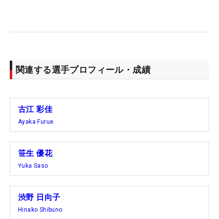
って入り、113万6123ドルで17位。日本円にして約
1億6000万円と大台を突破している。
1位 ネリー・コルダ（360万1630ドル、約5億
関連する選手プロフィール・成績
1500万円）
・・・・・・・・
2位 笹生優花（264万8812ドル、約3億7800万
古江 彩佳
円）
Ayaka Furue
3位 古江彩佳（258万7873ドル、約3億7000万
円）
笹生 優花
10位 渋野日向子（168万4525ドル、約2億4000万
Yuka Saso
円）
17位 西郷真央（113万6123ドル、約1億6000万
円）
渋野 日向子
47位 畑岡奈紗（58万8451ドル、約8400万円）
Hinako Shibuno