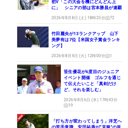
初V「この大会を機にどんどん上
に」 シニアの部は宮本勝昌が連覇
2026年8月8日 (土) 18時25分
72
竹田麗央が13ランクアップ 山下
美夢有は7位【米国女子賞金ランキ
ング】
2026年8月4日 (火) 12時00分
1
笹生優花が6度目のジュニア
イベント開催 ゴルフを通じ
て伝えたいこと「真剣だけ
ど、それを楽しむ」
2026年8月6日 (木) 17時43分
19
「打ち方が変わってしまう」洋芝へ
の苦手意識 安田祐香が“克服”の首