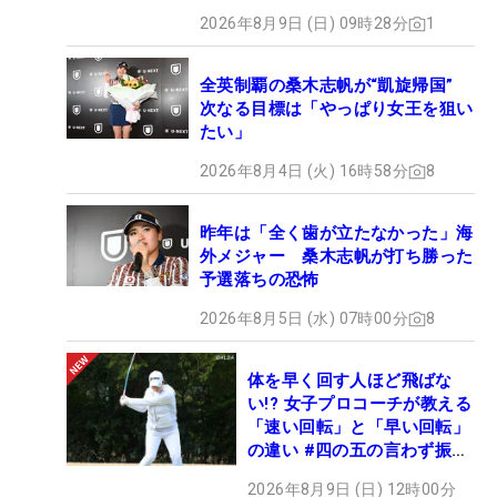
2026年8月9日 (日) 09時28分
1
全英制覇の桑木志帆が“凱旋帰国”
次なる目標は「やっぱり女王を狙い
たい」
2026年8月4日 (火) 16時58分
8
昨年は「全く歯が立たなかった」海
外メジャー 桑木志帆が打ち勝った
予選落ちの恐怖
2026年8月5日 (水) 07時00分
8
体を早く回す人ほど飛ばな
い!? 女子プロコーチが教える
「速い回転」と「早い回転」
の違い #四の五の言わず振り
氣れ
2026年8月9日 (日) 12時00分