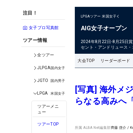
注目！
LPGAツアー
米国女子
AIG女子オープン
女子プロ写真館
ツアー情報
2024年8月22日-8月25日
賞
セント・アンドリュース・
全ツアー
大会TOP
リーダーボード
JLPGA
国内女子
JGTO
国内男子
[写真] 海外
LPGA
米国女子
らなる高みへ
ツアーメニ
ュー
ツアーTOP
所属
ALBA Net編集部
齊藤 啓介
/
K