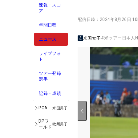
速報・スコ
ア
配信日時：
2024年8月26日 1
年間日程
#
米ツアー日本人N
米国女子
ニュース
ライブフォ
ト
ツアー登録
選手
記録・成績
PGA
米国男子
DPワ
欧州男子
ールド