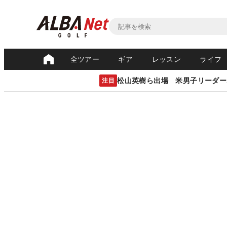
全ツアー
ギア
レッスン
ライフ
松山英樹ら出場 米男子リーダー
注目