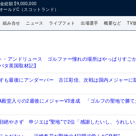
金総額
$9,000,000
オールドC（スコットランド）
組み合せ
ニュース
ライブフォト
出場選手
概要など
TV
ント・アンドリュース ゴルファー憧れの場所はやっぱりすご
バタ英国取材記】
すも最後にアンダーパー 古江彩佳、次戦は国内メジャーに
GA殿堂入りの2週後にメジャーV3達成 「ゴルフの聖地で勝て
顔絶やさず 申ジエは“聖地”で2位「感謝したいし、うれしい