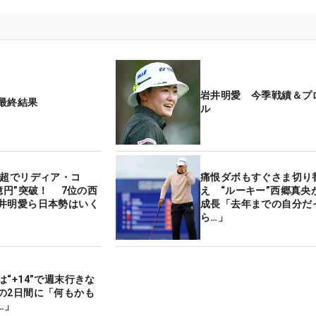
岩井明愛 今季戦績＆プ
最終結果
ル
円超でリディア・コ
痛恨ダボもすぐさま切り
億円”突破！ 7位の西
え “ルーキー”西郷真央
井明愛ら日本勢はいく
成長「去年までの自分だ
ら…」
“+14”で週末行きな
の2日間に「何もかも
…」