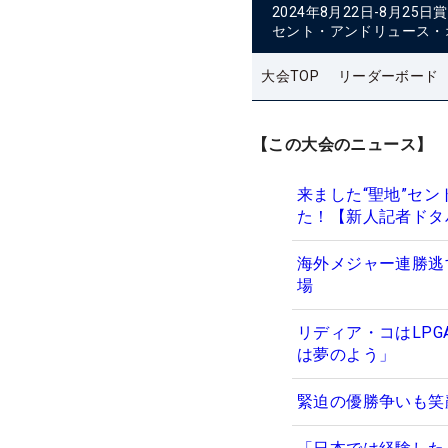
2024年8月22日-8月25日
賞
セント・アンドリュース・
大会TOP
リーダーボード
【この大会のニュース】
来ました“聖地”セ
た！【新人記者ドタ
海外メジャー連勝逃
場
リディア・コはLP
は夢のよう」
緊迫の優勝争いも笑