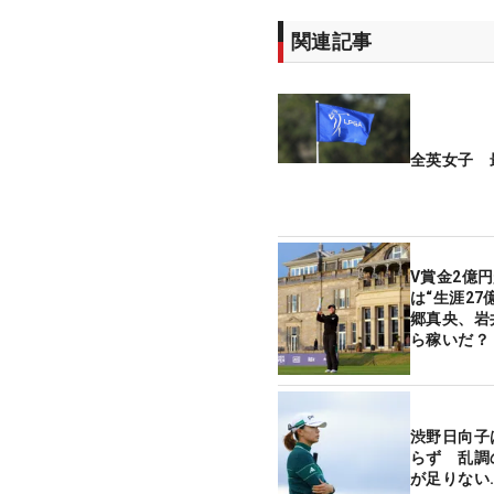
関連記事
全英女子 
V賞金2億
は“生涯27
郷真央、岩
ら稼いだ？
渋野日向子は
らず 乱調
が足りない