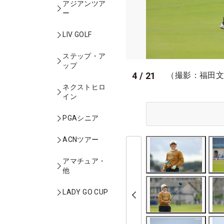
アジアンツア
ー
LIV GOLF
ステップ・ア
ップ
4
/
21
（撮影：福田
ネクストヒロ
イン
PGAシニア
ACNツアー
アマチュア・
他
LADY GO CUP