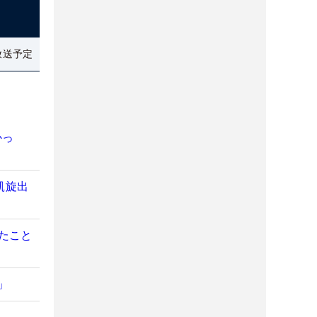
放送予定
かっ
凱旋出
たこと
」