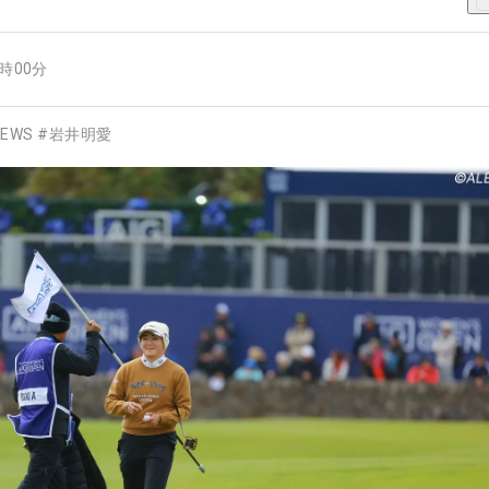
0時00分
EWS
#
岩井明愛