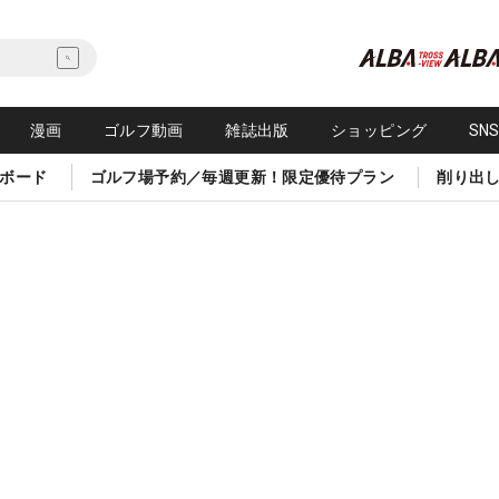
漫画
ゴルフ動画
雑誌出版
ショッピング
SN
ボード
ゴルフ場予約／毎週更新！限定優待プラン
削り出