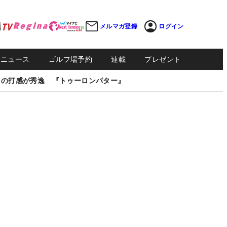
メルマガ登録
ログイン
Sニュース
ゴルフ場予約
連載
プレゼント
しの打感が秀逸 『トゥーロンパター』