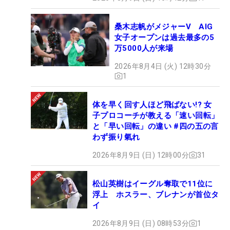
桑木志帆がメジャーV AIG
女子オープンは過去最多の5
万5000人が来場
2026年8月4日 (火) 12時30分
1
体を早く回す人ほど飛ばない!? 女
子プロコーチが教える「速い回転」
と「早い回転」の違い #四の五の言
わず振り氣れ
2026年8月9日 (日) 12時00分
31
松山英樹はイーグル奪取で11位に
浮上 ホスラー、ブレナンが首位タ
イ
2026年8月9日 (日) 08時53分
1