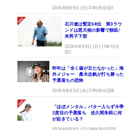
2026年8月9日 (日) 07時35分
1
石川遼は暫定68位 第3ラウ
ンドは悪天候の影響で順延/
米男子下部
2026年8月9日 (日) 11時15分
1
昨年は「全く歯が立たなかった」海
外メジャー 桑木志帆が打ち勝った
予選落ちの恐怖
2026年8月5日 (水) 07時00分
8
「ほぼメンタル」パター入らず今季
2度目の予選落ち 佐久間朱莉に何
が起きている？
2026年8月9日 (日) 08時39分
20