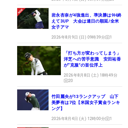
岩永杏奈が4強進出、準決勝は9H終
えて3UP 大会は連日の順延/全米
女子アマ
2026年8月9日 (日) 09時39分
1
「打ち方が変わってしまう」
洋芝への苦手意識 安田祐香
が“克服”の首位浮上
2026年8月8日 (土) 18時49分
20
竹田麗央が13ランクアップ 山下
美夢有は7位【米国女子賞金ランキ
ング】
2026年8月4日 (火) 12時00分
1