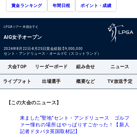
賞金ランキング
年間日程
ポイント・成績
LPGAツアー
米国女子
AIG女子オープン
2024年8月22日-8月25日
賞金総額
$9,000,000
セント・アンドリュース・オールドC（スコットランド）
大会TOP
リーダーボード
組み合せ
ニュース
ライブフォト
出場選手
概要など
TV放送予定
【この大会のニュース】
来ました“聖地”セント・アンドリュース ゴルフ
ァー憧れの場所はやっぱりすごかった！【新人
記者ドタバタ英国取材記】