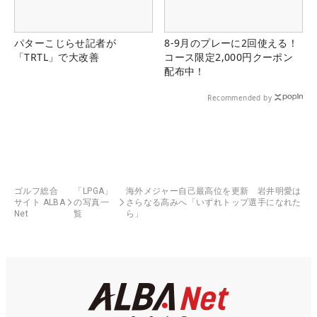
パターこじらせ記者が
8-9月のプレーに2回使える！
「TRTL」で大改善
コース限定2,000円クーポン
配布中！
Recommended by
ゴルフ総合
「LPGA」
海外メジャー自己最高位を更新 岩井明愛は
サイト ALBA
の写真一
さらなる高みへ「いずれトップ選手になれた
Net
覧
ら」