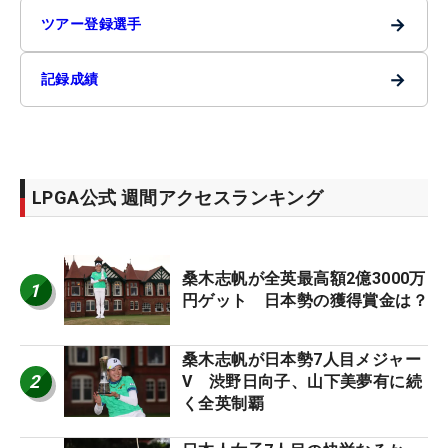
→
ツアー登録選手
→
記録成績
LPGA公式 週間アクセスランキング
桑木志帆が全英最高額2億3000万
1
円ゲット 日本勢の獲得賞金は？
桑木志帆が日本勢7人目メジャー
2
V 渋野日向子、山下美夢有に続
く全英制覇