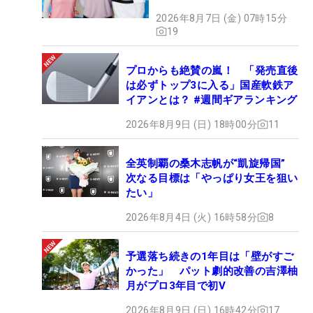
2026年8月7日 (金) 07時15分
19
プロからも絶賛の嵐！ 「発売直後
は必ずトップ3に入る」国産軟鉄ア
イアンとは？ #週間ギアランキング
2026年8月9日 (日) 18時00分
11
全英制覇の桑木志帆が“凱旋帰国”
次なる目標は「やっぱり女王を狙い
たい」
2026年8月4日 (火) 16時58分
8
予選落ち続きの1年目は「壁がすご
かった」 パット劇的改善の吉澤柚
月がプロ3年目で初V
2026年8月9日 (日) 16時42分
17