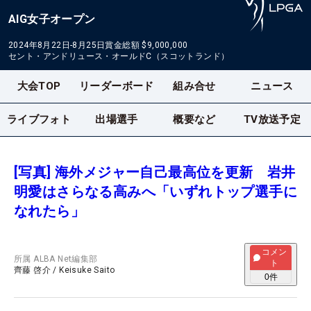
AIG女子オープン
2024年8月22日-8月25日
賞金総額
$9,000,000
セント・アンドリュース・オールドC（スコットランド）
大会TOP
リーダーボード
組み合せ
ニュース
ライブフォト
出場選手
概要など
TV放送予定
[写真] 海外メジャー自己最高位を更新 岩井
明愛はさらなる高みへ「いずれトップ選手に
なれたら」
コメン
所属
ALBA Net編集部
ト
齊藤 啓介
/
Keisuke Saito
0
件