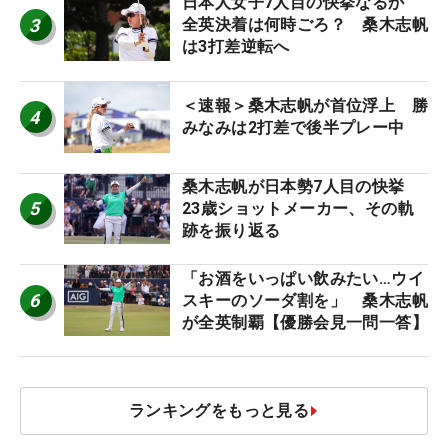
日本人女子7人目の快挙なるか
3
全英決着は何時ごろ？ 桑木志帆
は3打差逆転へ
＜速報＞桑木志帆が首位浮上 勝
4
みなみは2打差で後半プレー中
桑木志帆が日本勢7人目の快挙
5
23歳ショットメーカー、その軌
跡を振り返る
「お酒をいっぱい飲みたい…ウイ
6
スキーのソーダ割を」 桑木志帆
が全英制覇【優勝会見一問一答】
ランキングをもっと見る