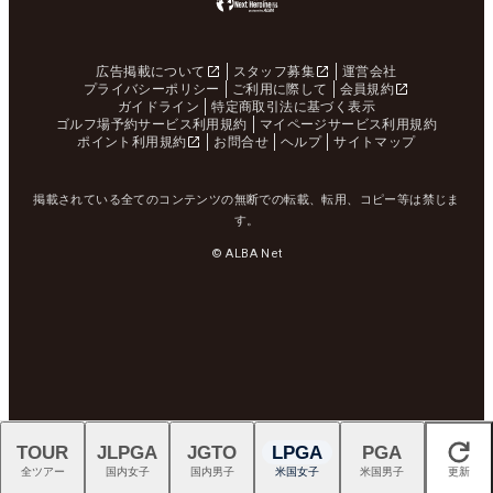
広告掲載について
スタッフ募集
運営会社
プライバシーポリシー
ご利用に際して
会員規約
ガイドライン
特定商取引法に基づく表示
ゴルフ場予約サービス利用規約
マイページサービス利用規約
ポイント利用規約
お問合せ
ヘルプ
サイトマップ
掲載されている全てのコンテンツの無断での転載、転用、コピー等は禁じま
す。
© ALBA Net
TOUR
JLPGA
JGTO
LPGA
PGA
閉じる
全ツアー
国内女子
国内男子
米国女子
米国男子
更新