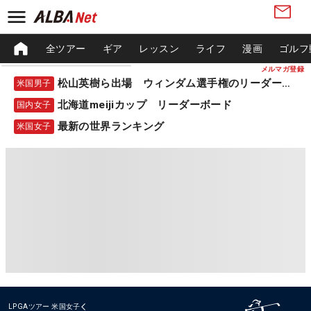
全ツアー
ギア
レッスン
ライフ
漫画
ゴルフ
メルマガ登録
松山英樹ら出場 ウィンダム選手権のリーダーボード
米国男子
北海道meijiカップ リーダーボード
国内女子
最新の世界ランキング
米国女子
LPGAツアー
米国女子