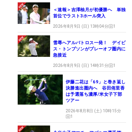
＜速報＞吉澤柚月が初優勝へ 単独
首位でラスト3ホール突入
2026年8月9日 (日) 13時04分
1
雪辱へアルバトロス一発！ デイビ
ス・トンプソンがプレーオフ圏内に
急接近
2026年8月9日 (日) 14時31分
1
伊藤二花は「69」と巻き返し
決勝進出圏内へ 谷田侑里香
は予選落ち濃厚/米女子下部
ツアー
2026年8月8日 (土) 10時15分
1