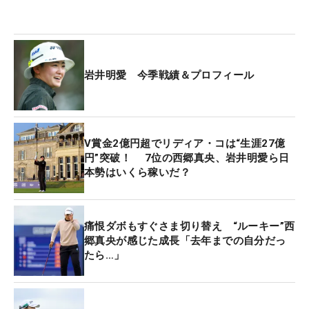
岩井明愛 今季戦績＆プロフィール
V賞金2億円超でリディア・コは“生涯27億
円”突破！ 7位の西郷真央、岩井明愛ら日
本勢はいくら稼いだ？
痛恨ダボもすぐさま切り替え “ルーキー”西
郷真央が感じた成長「去年までの自分だっ
たら…」