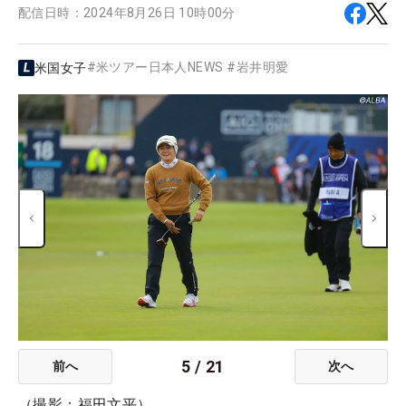
配信日時：
2024年8月26日 10時00分
#
米ツアー日本人NEWS
#
岩井明愛
米国女子
5
/
21
前へ
次へ
（撮影：福田文平）