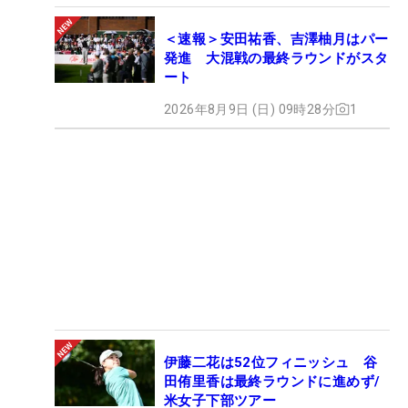
＜速報＞安田祐香、吉澤柚月はパー
発進 大混戦の最終ラウンドがスタ
ート
2026年8月9日 (日) 09時28分
1
伊藤二花は52位フィニッシュ 谷
田侑里香は最終ラウンドに進めず/
米女子下部ツアー