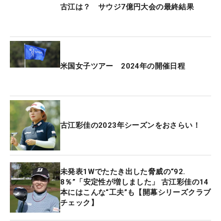
ク」覇者としても知られるジェマ・ドライバーグ
古江は？ サウジ7億円大会の最終結果
（スコットランド）に3＆2で勝利した。
3連勝でグループ1位に立ち、ベスト16に進出。勢い
は止まらなかった。決勝トーナメント1回戦はマ
米国女子ツアー 2024年の開催日程
ヤ・スターク（スウェーデン）と対決。獲って獲ら
れての大接戦をモノにして、2＆1でベスト8に進出
する。
同日の午後に行われた準々決勝は、当時すでにシー
古江彩佳の2023年シーズンをおさらい！
ズン1勝を挙げ、のちにメジャーの「アムンディ・
エビアン選手権」を制するセリーヌ・ビュティエ
（フランス）が相手だった。一時は2ダウンと劣勢
未発表1Wでたたき出した脅威の“92.
に立たされたが、16番で初めてのリードを奪うと、
8％”「安定性が増しました」 古江彩佳の14
17番でビュティエがミスしてコンシード。2＆1で競
本にはこんな“工夫”も【開幕シリーズクラブ
チェック】
り勝った。