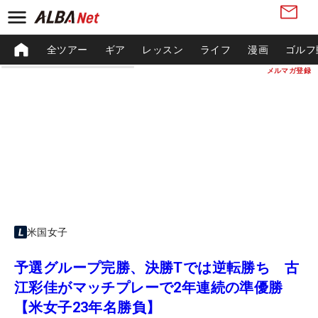
全ツアー
ギア
レッスン
ライフ
漫画
ゴルフ
メルマガ登録
米国女子
予選グループ完勝、決勝Tでは逆転勝ち 古
江彩佳がマッチプレーで2年連続の準優勝
【米女子23年名勝負】