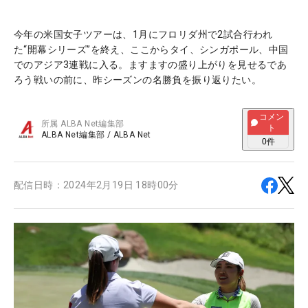
今年の米国女子ツアーは、1月にフロリダ州で2試合行われ
た“開幕シリーズ”を終え、ここからタイ、シンガポール、中国
でのアジア3連戦に入る。ますますの盛り上がりを見せるであ
ろう戦いの前に、昨シーズンの名勝負を振り返りたい。
コメン
所属
ALBA Net編集部
ト
ALBA Net編集部
/
ALBA Net
0
件
配信日時：
2024年2月19日 18時00分