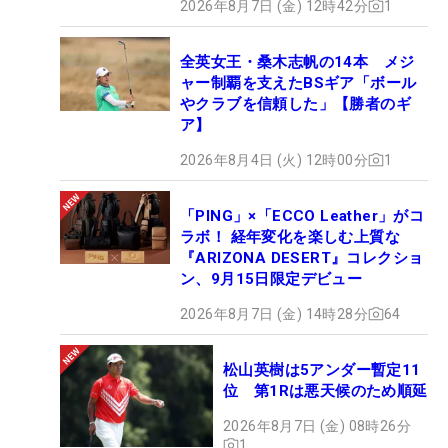
2026年8月7日 (金) 12時42分
1
全英女王・桑木志帆の14本 メジ
ャー制覇を支えたBSギア「ボール
やクラブを信頼した」【勝者のギ
ア】
2026年8月4日 (火) 12時00分
1
「PING」×「ECCO Leather」がコ
ラボ！ 経年変化を楽しむ上質な
『ARIZONA DESERT』コレクショ
ン、9月15日限定デビュー
2026年8月7日 (金) 14時28分
64
松山英樹は5アンダー暫定11
位 第1Rは悪天候のため順延
2026年8月7日 (金) 08時26分
1