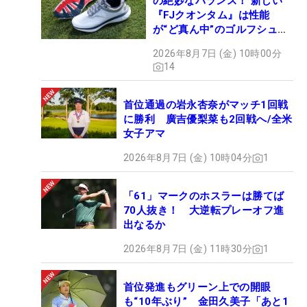
の絶妙なバランス！ 新しい
『FJクオンタム』は性能
が“ど真ん中”のゴルフシュー
ズだった
2026年8月7日 (金) 10時00分
14
首位通過の岩永杏奈がマッチ1回戦
に勝利 廣吉優梨菜も2回戦へ/全米
女子アマ
2026年8月7日 (金) 10時04分
1
「61」マークのホスラーは勝てば
70人抜き！ 大逆転プレーオフ進
出なるか
2026年8月7日 (金) 11時30分
1
首位発進もグリーン上での開眼
も“10年ぶり” 金田久美子「あと1