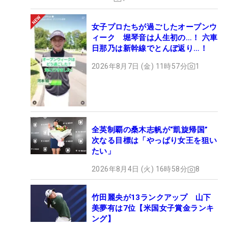
女子プロたちが過ごしたオープンウ
ィーク 堀琴音は人生初の…！ 六車
日那乃は新幹線でとんぼ返り…！
2026年8月7日 (金) 11時57分
1
全英制覇の桑木志帆が“凱旋帰国”
次なる目標は「やっぱり女王を狙い
たい」
2026年8月4日 (火) 16時58分
8
竹田麗央が13ランクアップ 山下
美夢有は7位【米国女子賞金ランキ
ング】