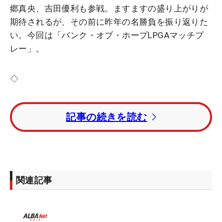
郷真央、吉田優利も参戦。ますますの盛り上がりが
期待されるが、その前に昨年の名勝負を振り返りた
い。今回は「バンク・オブ・ホープLPGAマッチプ
レー」。
◇
優勝が近づいた瞬間だった。古江彩佳は米国女子ツ
記事の続きを読む
アー唯一のマッチプレー戦で粘り強く“らしい”プレ
ーをし続け、強さを見せつけた。
予選ラウンドは4人グループによる総当たり戦。セ
リーヌ・ボルヘ（ノルウェー）との初戦はダウンで
関連記事
前半を折り返したが、中盤に巻き返して4＆2で勝
利。2日目は米通算13勝のステイシー・ルイス（米
国）相手に4＆2、3日目は「TOTOジャパンクラシッ