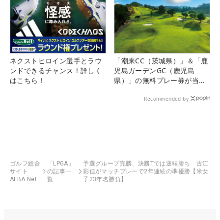
ネクストヒロイン選手とラウ
「潮来CC（茨城県）」＆「鹿
ンドできるチャンス！詳しく
児島ガーデンGC（鹿児島
はこちら！
県）」の無料プレー券が当た
る！！
Recommended by
ゴルフ総合
「LPGA」
予選グループ完勝、決勝Tでは逆転勝ち 古江
サイト
の記事一
彩佳がマッチプレーで2年連続の準優勝【米女
ALBA Net
覧
子23年名勝負】