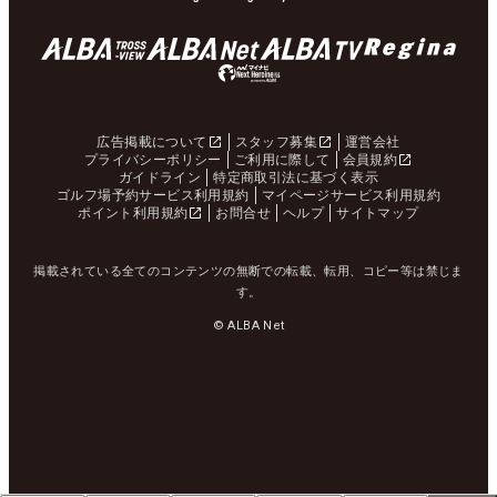
広告掲載について
スタッフ募集
運営会社
プライバシーポリシー
ご利用に際して
会員規約
ガイドライン
特定商取引法に基づく表示
ゴルフ場予約サービス利用規約
マイページサービス利用規約
ポイント利用規約
お問合せ
ヘルプ
サイトマップ
掲載されている全てのコンテンツの無断での転載、転用、コピー等は禁じま
す。
© ALBA Net