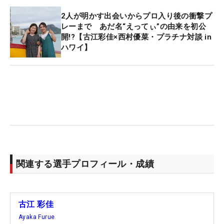
22年大会は決勝戦でジ・ウンヒ（韓国）に3＆2で敗
2人が明かす出会いからプロ入り後の衝撃プ
れ、惜しくも準優勝に終わった。そのリベンジ達成
レーまで あだ名“えってぃ”の由来を初公
に一歩ずつ近づいていた。午前中に行われた準決勝
開!?【古江彩佳×西村優菜・プラチナ対談 in
ハワイ】
ではレオナ・マグワイア（アイルランド）と対戦。
一時は2ダウンのリードを許しながらも中盤に逆転
し、2＆1で白星を挙げた。
劣勢からの逆転は、古江の粘り強さのたまものだ。
「すごくタフな相手で、最後まで集中力を切らせな
い戦いだったけれど、勝てて良かった。大きなミス
が最後までなかった」。持ち前の安定感を発揮し、
2年連続となる決勝の舞台に乗り込んだ。
関連する選手プロフィール・成績
相手はタイのパジャレー・アナナルカルン。当時の
世界ランキングは古江が18位に対して97位と格下だ
古江 彩佳
ったが、目の離せないプレーが続いた。序盤から獲
Ayaka Furue