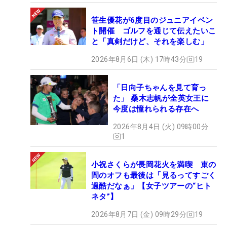
笹生優花が6度目のジュニアイベン
ト開催 ゴルフを通じて伝えたいこ
と「真剣だけど、それを楽しむ」
2026年8月6日 (木) 17時43分
19
「日向子ちゃんを見て育っ
た」 桑木志帆が全英女王に
今度は憧れられる存在へ
2026年8月4日 (火) 09時00分
1
小祝さくらが長岡花火を満喫 束の
間のオフも最後は「見るってすごく
過酷だなぁ」【女子ツアーの“ヒト
ネタ”】
2026年8月7日 (金) 09時29分
19