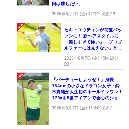
回は勝ちたい」
2026年8月7日 (金) 17時29分
19
セキ・ユウティンが前髪パッ
ツンに！ 新ヘアスタイルに
「美しすぎて怖い」「プロゴ
ルファーには見えない」とコ
メント殺到
2026年8月7日 (金) 15時29分
7
「パーティーしようぜ！」身長
154cmの小さなドラコン女子・鈴
木真緒が人生初のホールインワン！
173yを5番アイアンで会心のショッ
ト
2026年8月7日 (金) 16時00分
1