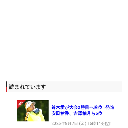
っては獲られる展開。そして7番でリードを許す
と、後半に入ってからもなかなかその背中を捉える
ことができず。終盤までペースを奪われて3＆1で敗
戦。2年連続の準優勝に終わった。
それでもホールアウト後には清々しい表情を浮かべ
ていた。「2年連続で決勝に行けて負けたのはすご
く悔しい。ただ相手もすごくいいゴルフをしていた
し、やるべきことはできた」と話し、相手のプレー
を称賛した。惜敗だったが、予選リーグでの3戦完
勝、そして決勝トーナメントでは逆転勝ちをするな
ど、マッチプレーでの強さを再びアピールしたこと
読まれています
は確かだ。
鈴木愛が大会2勝目へ首位T発進
米ツアーメンバーとしての2年目は優勝争いに何度
安田祐香、吉澤柚月ら5位
も加わったが未勝利に終わり、22年「トラストゴル
2026年8月7日 (金) 16時14分
1
フ・スコティッシュ女子オープン」に次ぐ2勝目は