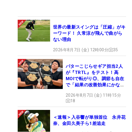
世界の最新スイングは「圧縮」がキ
ーワード！ 久常涼が飛んで曲がら
ない理由
2026年8月7日 (金) 12時00分
35
パターこじらせギア担当2人
が『TRTL』をテスト！高
MOIで転がり◎、調節も自在
で「結果の改善効果にかなり
の意外性」
2026年8月7日 (金) 11時15分
18
＜速報＞入谷響が単独首位 永井花
奈、金田久美子ら1差追走