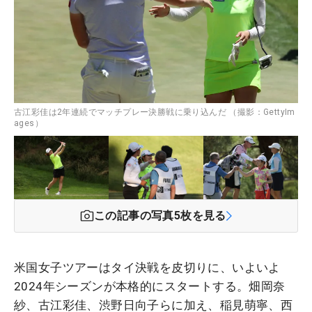
古江彩佳は2年連続でマッチプレー決勝戦に乗り込んだ （撮影：GettyIm
ages）
この記事の写真
5
枚を見る
米国女子ツアーはタイ決戦を皮切りに、いよいよ
2024年シーズンが本格的にスタートする。畑岡奈
紗、古江彩佳、渋野日向子らに加え、稲見萌寧、西