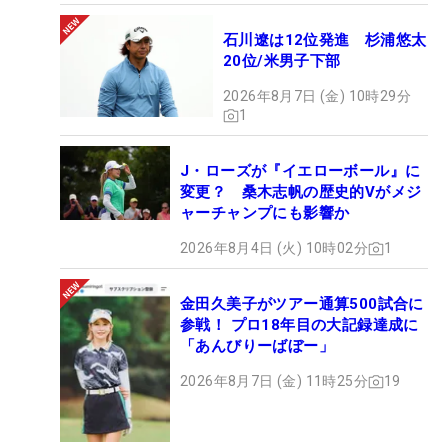
お預けとなった。それでもトップ10入りは8回を数
え、ポイントランキングは日本勢最上位の10位にラ
石川遼は12位発進 杉浦悠太
20位/米男子下部
ンクインした。
2026年8月7日 (金) 10時29分
1
今年のマッチプレー戦は、これまでと同じく
シャド
ー・クリークGC
を舞台に4月3～7日の日程で開催。
J・ローズが『イエローボール』に
その翌週には今季初の海外メジャー「シェブロン選
変更？ 桑木志帆の歴史的Vがメジ
手権」が控えている。前哨戦で“三度目の正直”に期
ャーチャンプにも影響か
待したいところだ。
2026年8月4日 (火) 10時02分
1
金田久美子がツアー通算500試合に
参戦！ プロ18年目の大記録達成に
「あんびりーばぼー」
2026年8月7日 (金) 11時25分
19