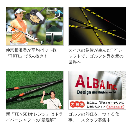
県）
仲宗根澄香が平均パット数
スイスの叡智が生んだTPTシ
『TRTL』で6人抜き！
ャフトで、ゴルフを異次元の
世界へ
新『TENSEIオレンジ』はドラ
ゴルフの熱狂を、つくる仕
イバーシャフトの“最適解”
事。｜スタッフ募集中