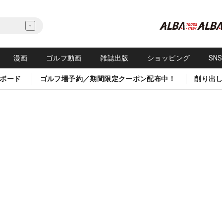
漫画
ゴルフ動画
雑誌出版
ショッピング
SN
ボード
ゴルフ場予約／期間限定クーポン配布中！
削り出