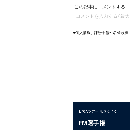
LPGAツアー
米国女子
FM選手権