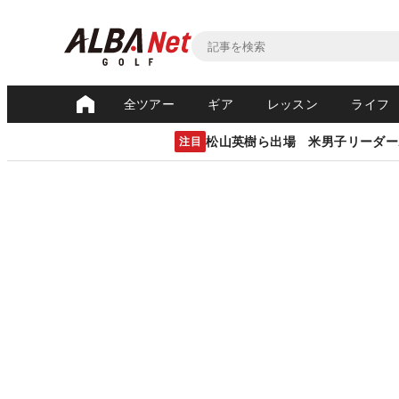
全ツアー
ギア
レッスン
ライフ
松山英樹ら出場 米男子リーダー
注目