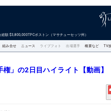
金総額
$3,800,000
TPCボストン（マサチューセッツ州）
組み合せ
ニュース
ライブフォト
出場選手
概要など
TV
M選手権」の2日目ハイライト【動画】