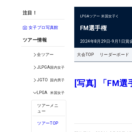
注目！
LPGAツアー
米国女子
FM選手権
女子プロ写真館
ツアー情報
2024年8月29日-9月1日
賞
大会TOP
リーダーボード
全ツアー
JLPGA
国内女子
JGTO
国内男子
[写真] 「F
LPGA
米国女子
ツアーメニ
ュー
ツアーTOP