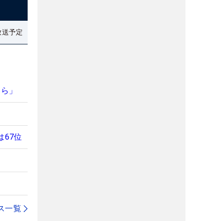
放送予定
たら」
67位
ス一覧