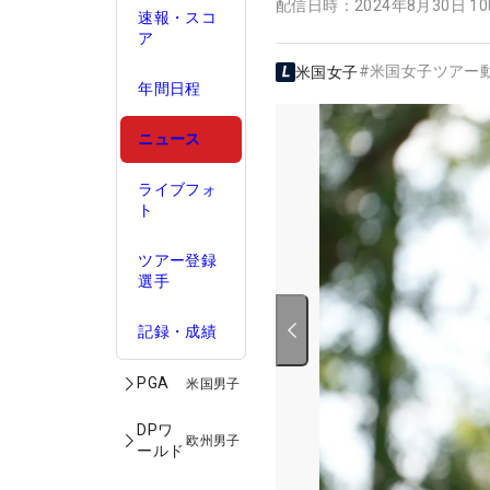
配信日時：
2024年8月30日 1
速報・スコ
ア
#
米国女子ツアー
米国女子
年間日程
ニュース
ライブフォ
ト
ツアー登録
選手
記録・成績
PGA
米国男子
DPワ
欧州男子
ールド