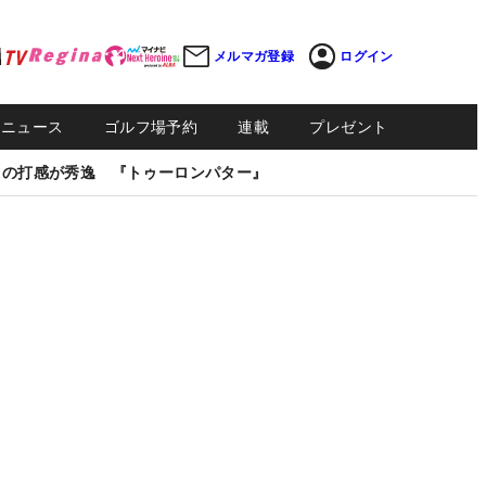
メルマガ登録
ログイン
Sニュース
ゴルフ場予約
連載
プレゼント
しの打感が秀逸 『トゥーロンパター』