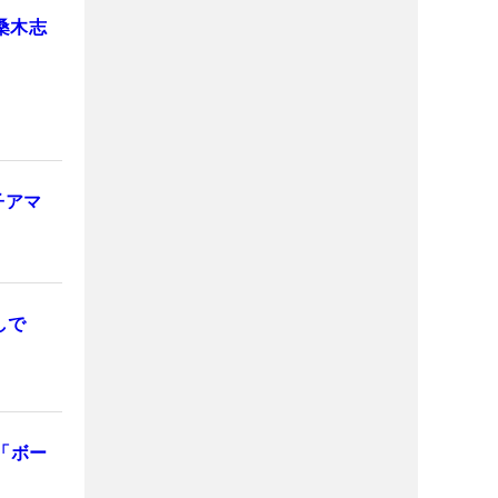
桑木志
子アマ
しで
「ボー