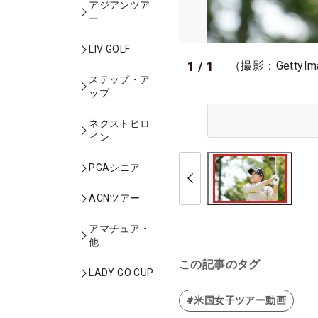
アジアンツア
ー
LIV GOLF
1
/
1
（撮影：GettyIm
ステップ・ア
ップ
ネクストヒロ
イン
PGAシニア
ACNツアー
アマチュア・
他
この記事のタグ
LADY GO CUP
#米国女子ツアー動画