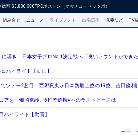
金総額
$3,800,000
TPCボストン（マサチューセッツ州）
組み合せ
ニュース
ライブフォト
出場選手
概要など
TV
』に嘆き 日本女子プロNo.1決定戦へ「良いラウンドができ
終日ハイライト【動画】
してツアー2勝目 西郷真央が日本勢最上位の19位、吉田優利は
コアを」畑岡奈紗、6打差逆転Vへのラストピースは
日目ハイライト【動画】
ニュー