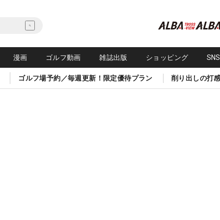
漫画
ゴルフ動画
雑誌出版
ショッピング
SN
ゴルフ場予約／毎週更新！限定優待プラン
削り出しの打