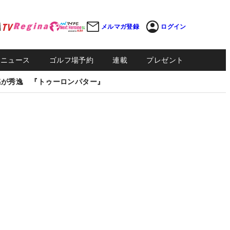
メルマガ登録
ログイン
Sニュース
ゴルフ場予約
連載
プレゼント
感が秀逸 『トゥーロンパター』