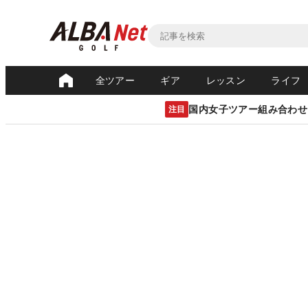
全ツアー
ギア
レッスン
ライフ
国内女子ツアー組み合わせ
注目