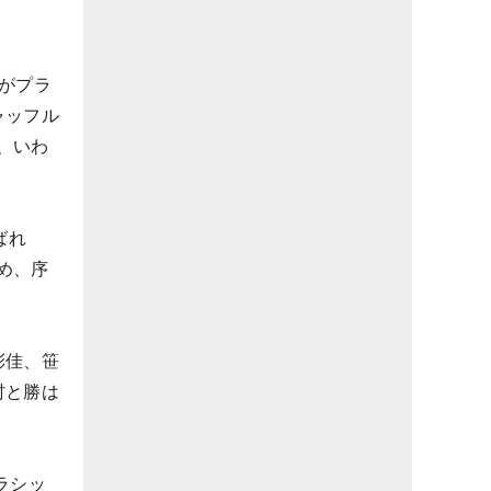
がプラ
ャッフル
、いわ
ばれ
め、序
彩佳、笹
村と勝は
ラシッ