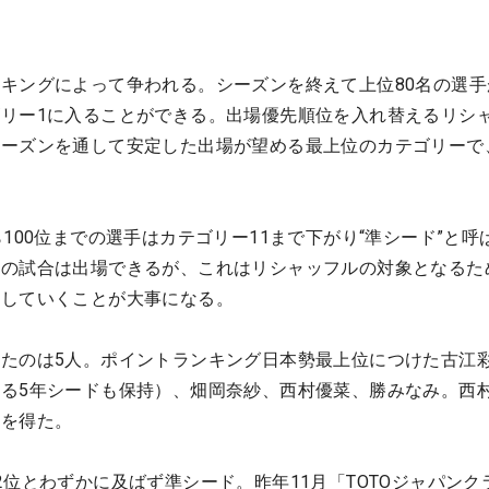
キングによって争われる。シーズンを終えて上位80名の選手
リー1に入ることができる。出場優先順位を入れ替えるリシ
シーズンを通して安定した出場が望める最上位のカテゴリーで
100位までの選手はカテゴリー11まで下がり“準シード”と呼
くの試合は出場できるが、これはリシャッフルの対象となるた
出していくことが大事になる。
たのは5人。ポイントランキング日本勢最上位につけた古江
る5年シードも保持）、畑岡奈紗、西村優菜、勝みなみ。西
ドを得た。
2位とわずかに及ばず準シード。昨年11月「TOTOジャパンク