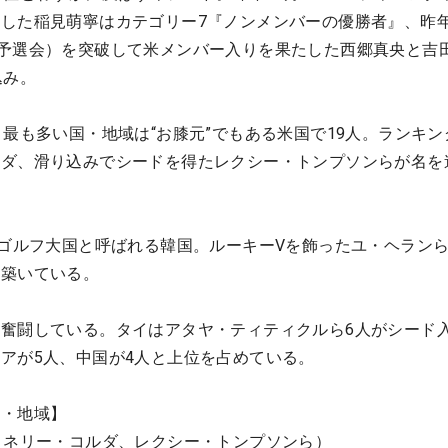
した稲見萌寧はカテゴリー7『ノンメンバーの優勝者』、昨年
予選会）を突破して米メンバー入りを果たした西郷真央と吉
込み。
、最も多い国・地域は“お膝元”でもある米国で19人。ランキン
ルダ、滑り込みでシードを得たレクシー・トンプソンらが名を
、ゴルフ大国と呼ばれる韓国。ルーキーVを飾ったユ・ヘラン
を築いている。
奮闘している。タイはアタヤ・ティティクルら6人がシード
アが5人、中国が4人と上位を占めている。
国・地域】
、ネリー・コルダ、レクシー・トンプソンら）