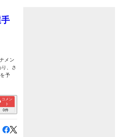
選手
ナメン
わり、さ
とを予
コメン
ト
0
件