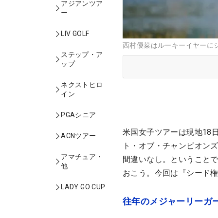
アジアンツア
ー
LIV GOLF
西村優菜はルーキーイヤーにシード獲
ステップ・ア
ップ
ネクストヒロ
イン
PGAシニア
米国女子ツアーは現地18
ACNツアー
ト・オブ・チャンピオン
アマチュア・
間違いなし。ということで
他
おこう。今回は『シード
LADY GO CUP
往年のメジャーリーガ