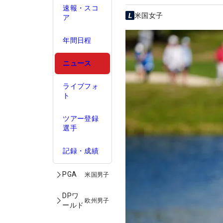
速報・スコ
米国女子
ア
年間日程
ニュース
ライブフォ
ト
ツアー登録
選手
記録・成績
PGA
米国男子
DPワ
欧州男子
ールド