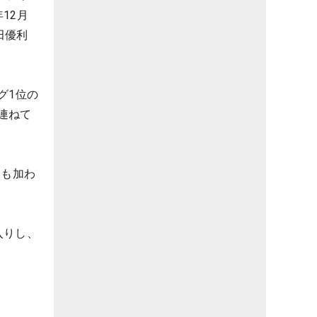
12月
田優利
グ1位の
連ねて
らも加わ
入りし、