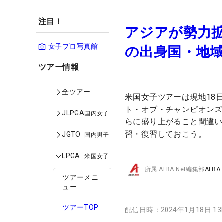
注目！
アジアが勢力
女子プロ写真館
の出身国・地域
ツアー情報
全ツアー
米国女子ツアーは現地18
ト・オブ・チャンピオンズ
JLPGA
国内女子
らに盛り上がること間違い
習・復習しておこう。
JGTO
国内男子
LPGA
米国女子
所属
ALBA Net編集部
ALBA
ツアーメニ
ュー
ツアーTOP
配信日時：
2024年1月18日 1