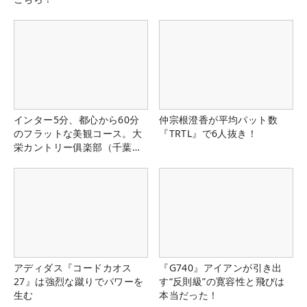
インター5分、都心から60分
仲宗根澄香が平均パット数
のフラットな美観コース。大
『TRTL』で6人抜き！
栄カントリー俱楽部（千葉
県）
アディダス『コードカオス
『G740』アイアンが引き出
27』は強烈な蹴りでパワーを
す“反則級”の寛容性と飛びは
生む
本当だった！