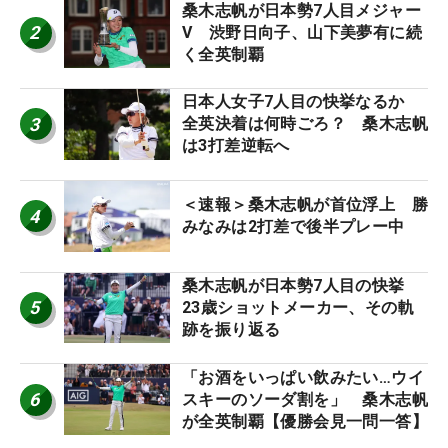
桑木志帆が日本勢7人目メジャー
2
V 渋野日向子、山下美夢有に続
く全英制覇
日本人女子7人目の快挙なるか
3
全英決着は何時ごろ？ 桑木志帆
は3打差逆転へ
＜速報＞桑木志帆が首位浮上 勝
4
みなみは2打差で後半プレー中
桑木志帆が日本勢7人目の快挙
5
23歳ショットメーカー、その軌
跡を振り返る
「お酒をいっぱい飲みたい…ウイ
6
スキーのソーダ割を」 桑木志帆
が全英制覇【優勝会見一問一答】