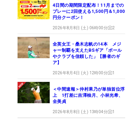
4日間の期間限定配布！11月までの
プレーに2回使える1,500円＆1,000
円分クーポン！
2026年8月8日 (土) 06時00分
2
全英女王・桑木志帆の14本 メジ
ャー制覇を支えたBSギア「ボール
やクラブを信頼した」【勝者のギ
ア】
2026年8月4日 (火) 12時00分
1
＜中間速報＞仲村果乃が単独首位浮
上 1打差に吉澤柚月、小林光希、
全美貞
2026年8月8日 (土) 13時04分
1