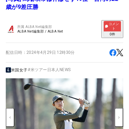
歳が9差圧勝
コメン
所属
ALBA Net編集部
ト
ALBA Net編集部
/
ALBA Net
0
件
配信日時：
2024年4月29日 12時30分
#
米ツアー日本人NEWS
米国女子