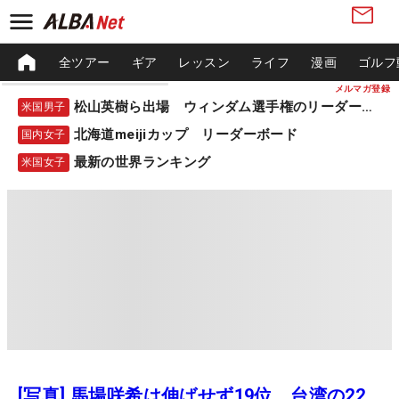
全ツアー
ギア
レッスン
ライフ
漫画
ゴルフ
メルマガ登録
松山英樹ら出場 ウィンダム選手権のリーダーボード
米国男子
北海道meijiカップ リーダーボード
国内女子
最新の世界ランキング
米国女子
[写真] 馬場咲希は伸ばせず19位 台湾の22