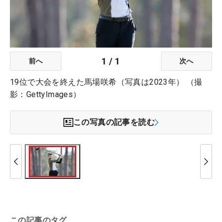
1
/
1
前へ
次へ
19位で大会を終えた馬場咲希（写真は2023年） （撮
影：GettyImages）
この写真の記事を読む
この記事のタグ