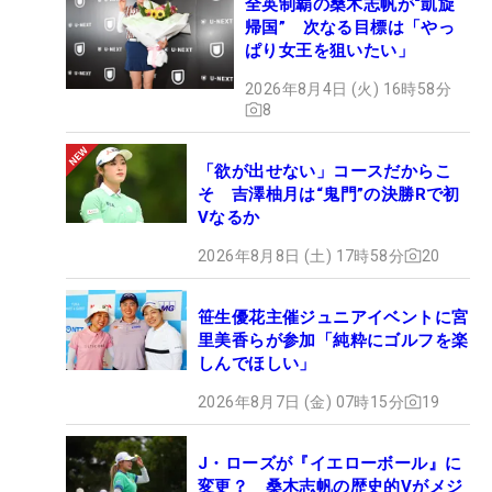
全英制覇の桑木志帆が“凱旋
帰国” 次なる目標は「やっ
ぱり女王を狙いたい」
2026年8月4日 (火) 16時58分
8
「欲が出せない」コースだからこ
そ 吉澤柚月は“鬼門”の決勝Rで初
Vなるか
2026年8月8日 (土) 17時58分
20
笹生優花主催ジュニアイベントに宮
里美香らが参加「純粋にゴルフを楽
しんでほしい」
2026年8月7日 (金) 07時15分
19
J・ローズが『イエローボール』に
変更？ 桑木志帆の歴史的Vがメジ