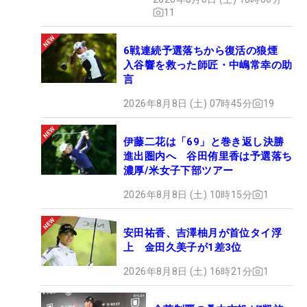
11
6戦連続予選落ちから復活の狼煙
入谷響を救った師匠・中嶋常幸の助
言
2026年8月8日 (土) 07時45分
19
伊藤二花は「69」と巻き返し決勝
進出圏内へ 谷田侑里香は予選落ち
濃厚/米女子下部ツアー
2026年8月8日 (土) 10時15分
1
安田祐香、吉澤柚月が首位タイ浮
上 金田久美子が1差3位
2026年8月8日 (土) 16時21分
1