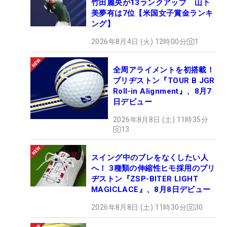
竹田麗央が13ランクアップ 山下
美夢有は7位【米国女子賞金ランキ
ング】
2026年8月4日 (火) 12時00分
1
全周アライメントを初搭載！
ブリヂストン『TOUR B JGR
Roll-in Alignment』、8月7
日デビュー
2026年8月8日 (土) 11時35分
13
スイング中のブレをなくしたい人
へ！ 3種類の伸縮性ヒモ採用のブリ
ヂストン『ZSP-BITER LIGHT
MAGICLACE』、8月8日デビュー
2026年8月8日 (土) 11時30分
30