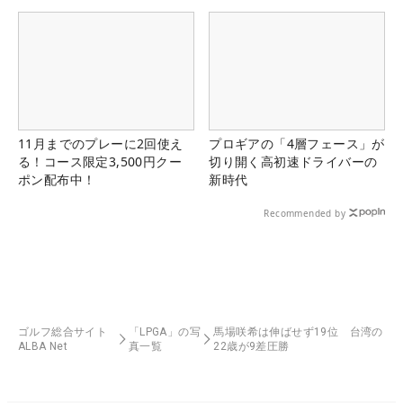
11月までのプレーに2回使え
プロギアの「4層フェース」が
る！コース限定3,500円クー
切り開く高初速ドライバーの
ポン配布中！
新時代
Recommended by
ゴルフ総合サイト
「LPGA」の写
馬場咲希は伸ばせず19位 台湾の
ALBA Net
真一覧
22歳が9差圧勝