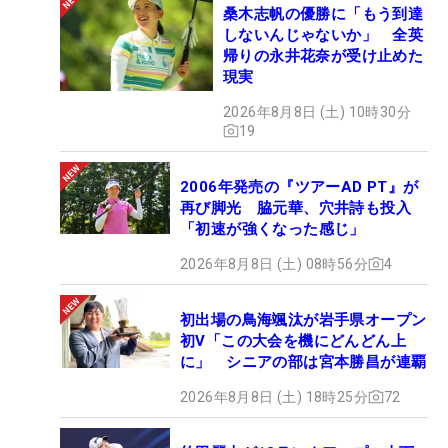
桑木志帆の優勝に「もう到達
しないんじゃないか」 全英
帰りの永井花奈が受け止めた
現実
2026年8月8日 (土) 10時30分
19
2006年発売の『ツアーAD PT』が
再び脚光 脇元華、穴井詩も投入
「初速が強くなった感じ」
2026年8月8日 (土) 08時56分
4
初出場の鳥海颯汰が岩手県オープン
初V「この大会を機にどんどん上
に」 シニアの部は宮本勝昌が連覇
2026年8月8日 (土) 18時25分
72