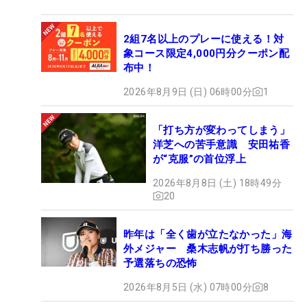
2組7名以上のプレーに使える！対
象コース限定4,000円分クーポン配
布中！
2026年8月9日 (日) 06時00分
1
「打ち方が変わってしまう」
洋芝への苦手意識 安田祐香
が“克服”の首位浮上
2026年8月8日 (土) 18時49分
20
昨年は「全く歯が立たなかった」海
外メジャー 桑木志帆が打ち勝った
予選落ちの恐怖
2026年8月5日 (水) 07時00分
8