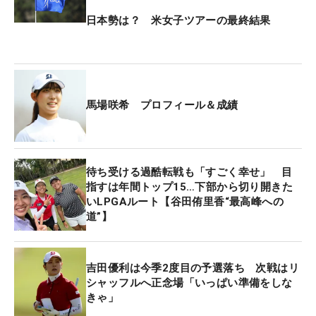
日本勢は？ 米女子ツアーの最終結果
馬場咲希 プロフィール＆成績
待ち受ける過酷転戦も「すごく幸せ」 目
指すは年間トップ15…下部から切り開きた
いLPGAルート【谷田侑里香“最高峰への
道”】
吉田優利は今季2度目の予選落ち 次戦はリ
シャッフルへ正念場「いっぱい準備をしな
きゃ」