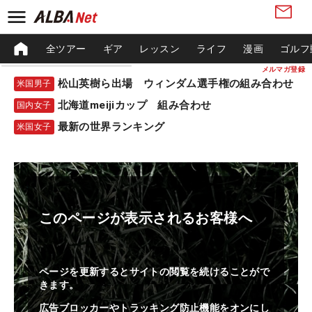
全ツアー
ギア
レッスン
ライフ
漫画
ゴルフ
メルマガ登録
松山英樹ら出場 ウィンダム選手権の組み合わせ
米国男子
北海道meijiカップ 組み合わせ
国内女子
最新の世界ランキング
米国女子
このページが表示されるお客様へ
ページを更新するとサイトの閲覧を続けることがで
きます。
広告ブロッカーやトラッキング防止機能をオンにし