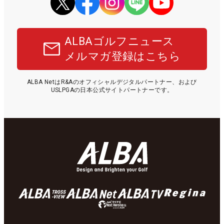
ALBAゴルフニュース
メルマガ登録はこちら
ALBA NetはR&Aのオフィシャルデジタルパートナー、および
USLPGAの日本公式サイトパートナーです。