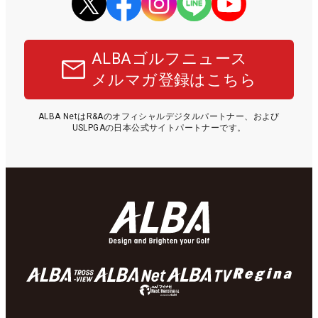
ALBAゴルフニュース
メルマガ登録はこちら
ALBA NetはR&Aのオフィシャルデジタルパートナー、および
USLPGAの日本公式サイトパートナーです。