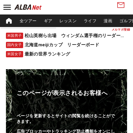
全ツアー
ギア
レッスン
ライフ
漫画
ゴルフ
メルマガ登録
松山英樹ら出場 ウィンダム選手権のリーダーボード
米国男子
北海道meijiカップ リーダーボード
国内女子
最新の世界ランキング
米国女子
このページが表示されるお客様へ
ページを更新するとサイトの閲覧を続けることがで
きます。
広告ブロッカーやトラッキング防止機能をオンにし