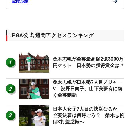
→
記録成績
LPGA公式 週間アクセスランキング
桑木志帆が全英最高額2億3000万
1
円ゲット 日本勢の獲得賞金は？
桑木志帆が日本勢7人目メジャー
2
V 渋野日向子、山下美夢有に続
く全英制覇
日本人女子7人目の快挙なるか
3
全英決着は何時ごろ？ 桑木志帆
は3打差逆転へ