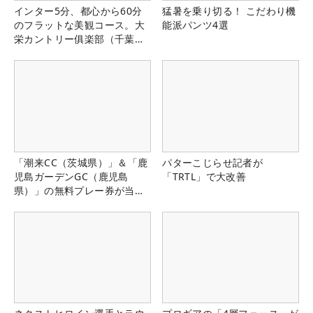
インター5分、都心から60分
猛暑を乗り切る！ こだわり機
のフラットな美観コース。大
能派パンツ4選
栄カントリー俱楽部（千葉
県）
「潮来CC（茨城県）」＆「鹿
パターこじらせ記者が
児島ガーデンGC（鹿児島
「TRTL」で大改善
県）」の無料プレー券が当た
る！！