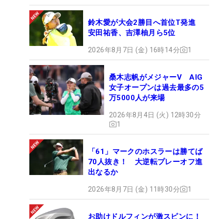
鈴木愛が大会2勝目へ首位T発進
安田祐香、吉澤柚月ら5位
2026年8月7日 (金) 16時14分
1
桑木志帆がメジャーV AIG
女子オープンは過去最多の5
万5000人が来場
2026年8月4日 (火) 12時30分
1
「61」マークのホスラーは勝てば
70人抜き！ 大逆転プレーオフ進
出なるか
2026年8月7日 (金) 11時30分
1
お助けドルフィンが激スピンに！