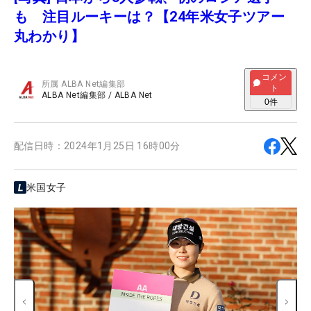
も 注目ルーキーは？【24年米女子ツアー
丸わかり】
コメン
所属
ALBA Net編集部
ト
ALBA Net編集部
/
ALBA Net
0
件
配信日時：
2024年1月25日 16時00分
米国女子