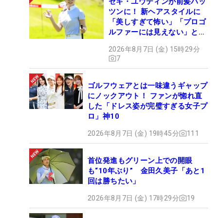
セキ・ユウティンが前髪パッ
ツンに！ 新ヘアスタイルに
「美しすぎて怖い」「プロゴ
ルファーには見えない」とコ
メント殺到
2026年8月7日 (金) 15時29分
7
ゴルフウェアとは一味違うギャップ
にノックアウト！ ファンが惚れ直
した「ドレス姿が完璧すぎる女子プ
ロ」神10
2026年8月7日 (金) 19時45分
111
首位発進もグリーン上での開眼
も“10年ぶり” 金田久美子「あと1
回は勝ちたい」
2026年8月7日 (金) 17時29分
19