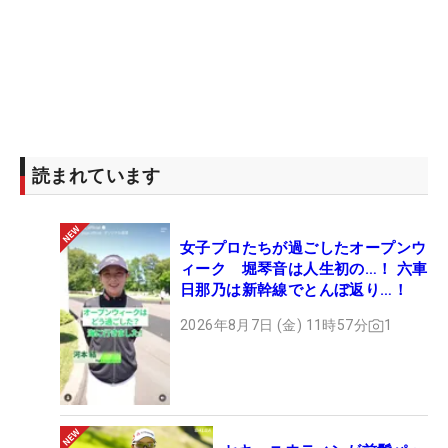
読まれています
女子プロたちが過ごしたオープンウ
ィーク 堀琴音は人生初の…！ 六車
日那乃は新幹線でとんぼ返り…！
2026年8月7日 (金) 11時57分
1