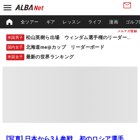
全ツアー
ギア
レッスン
ライフ
漫画
ゴルフ
メルマガ登録
松山英樹ら出場 ウィンダム選手権のリーダーボード
米国男子
北海道meijiカップ リーダーボード
国内女子
最新の世界ランキング
米国女子
[写真] 日本から3人参戦、初のロシア選手