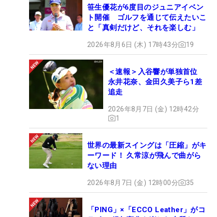
笹生優花が6度目のジュニアイベン
ト開催 ゴルフを通じて伝えたいこ
と「真剣だけど、それを楽しむ」
2026年8月6日 (木) 17時43分
19
＜速報＞入谷響が単独首位
永井花奈、金田久美子ら1差
追走
2026年8月7日 (金) 12時42分
1
世界の最新スイングは「圧縮」がキ
ーワード！ 久常涼が飛んで曲がら
ない理由
2026年8月7日 (金) 12時00分
35
「PING」×「ECCO Leather」がコ