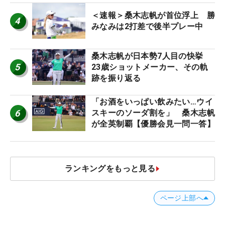
＜速報＞桑木志帆が首位浮上 勝
4
みなみは2打差で後半プレー中
桑木志帆が日本勢7人目の快挙
5
23歳ショットメーカー、その軌
跡を振り返る
「お酒をいっぱい飲みたい…ウイ
6
スキーのソーダ割を」 桑木志帆
が全英制覇【優勝会見一問一答】
ランキングをもっと見る
ページ上部へ