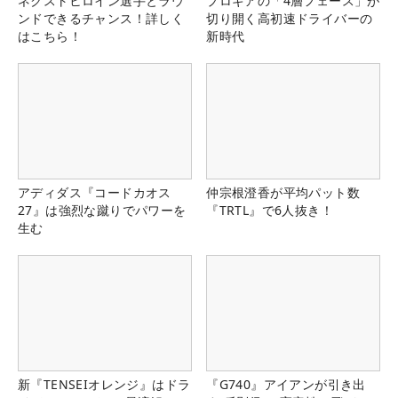
ネクストヒロイン選手とラウ
プロギアの「4層フェース」が
ンドできるチャンス！詳しく
切り開く高初速ドライバーの
はこちら！
新時代
アディダス『コードカオス
仲宗根澄香が平均パット数
27』は強烈な蹴りでパワーを
『TRTL』で6人抜き！
生む
新『TENSEIオレンジ』はドラ
『G740』アイアンが引き出