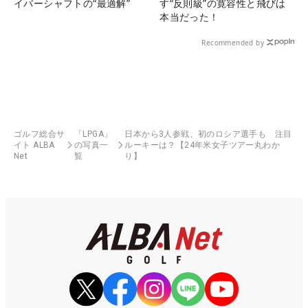
イバーシャフトの“最適解”
す“反則級”の寛容性と飛びは
本当だった！
Recommended by
ゴルフ総合サ
「LPGA」
日本から3人参戦、初のロシア選手も 注目
イト ALBA
の写真一
ルーキーは？【24年米女子ツアー丸わか
Net
覧
り】