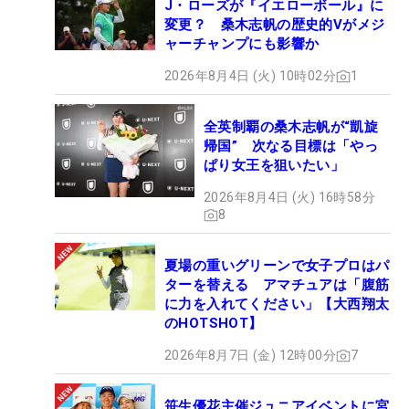
J・ローズが『イエローボール』に
変更？ 桑木志帆の歴史的Vがメジ
ャーチャンプにも影響か
2026年8月4日 (火) 10時02分
1
全英制覇の桑木志帆が“凱旋
帰国” 次なる目標は「やっ
ぱり女王を狙いたい」
2026年8月4日 (火) 16時58分
8
夏場の重いグリーンで女子プロはパ
ターを替える アマチュアは「腹筋
に力を入れてください」【大西翔太
のHOTSHOT】
2026年8月7日 (金) 12時00分
7
笹生優花主催ジュニアイベントに宮