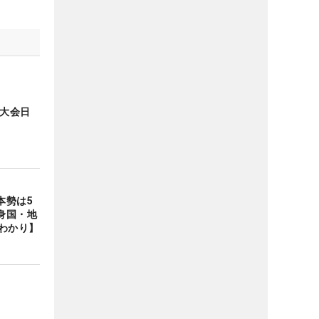
年大会日
本勢は5
身国・地
わかり】