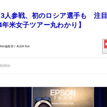
から3人参戦、初のロシア選手も 注
4年米女子ツアー丸わかり】
 Net編集部
/
ALBA Net
6時00分