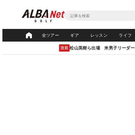
全ツアー
ギア
レッスン
ライフ
松山英樹ら出場 米男子リーダー
注目