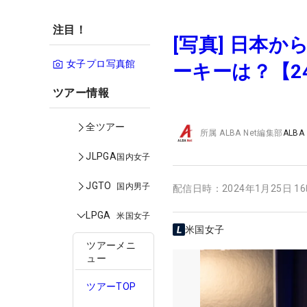
注目！
[写真] 日本
女子プロ写真館
ーキーは？【2
ツアー情報
全ツアー
所属
ALBA Net編集部
ALBA
JLPGA
国内女子
JGTO
国内男子
配信日時：
2024年1月25日 1
LPGA
米国女子
米国女子
ツアーメニ
ュー
ツアーTOP