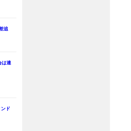
差追
会は連
ウンド