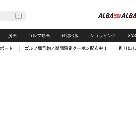
漫画
ゴルフ動画
雑誌出版
ショッピング
SN
ボード
ゴルフ場予約／期間限定クーポン配布中！
削り出