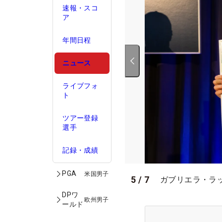
速報・スコ
ア
年間日程
ニュース
ライブフォ
ト
ツアー登録
選手
記録・成績
PGA
米国男子
5
/
7
ガブリエラ・ラッフ
DPワ
欧州男子
ールド