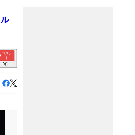
目ル
コメン
ト
0
件