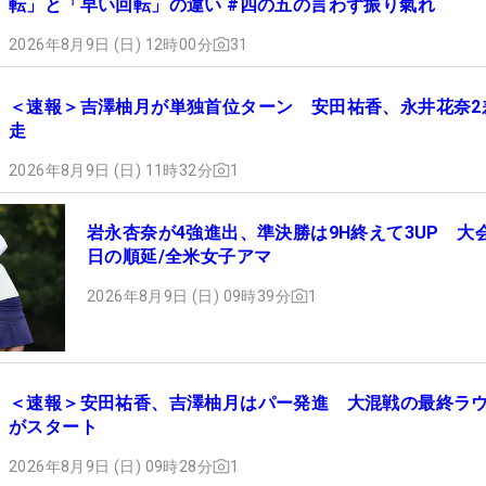
転」と「早い回転」の違い #四の五の言わず振り氣れ
2026年8月9日 (日) 12時00分
31
＜速報＞吉澤柚月が単独首位ターン 安田祐香、永井花奈2
走
2026年8月9日 (日) 11時32分
1
岩永杏奈が4強進出、準決勝は9H終えて3UP 大
日の順延/全米女子アマ
2026年8月9日 (日) 09時39分
1
＜速報＞安田祐香、吉澤柚月はパー発進 大混戦の最終ラ
がスタート
2026年8月9日 (日) 09時28分
1