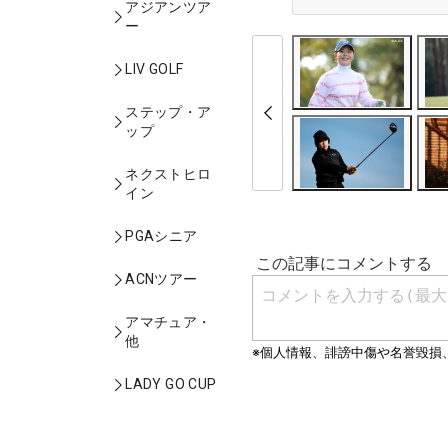
アジアンツア
ー
LIV GOLF
ステップ・ア
ップ
ネクストヒロ
イン
PGAシニア
ACNツアー
アマチュア・
他
LADY GO CUP