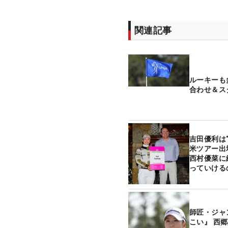
関連記事
ルーキーも
合わせ＆ス
吉田優利は
米ツアー出
西村優菜に
っていける
師匠・ジャ
こい』 西