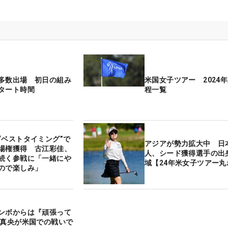
多数出場 初日の組み
米国女子ツアー 2024
タート時間
程一覧
“ベストタイミング”で
アジアが勢力拡大中 日
場権獲得 古江彩佳、
人、シード獲得選手の出
続く参戦に「一緒にや
域【24年米女子ツアー丸
ので楽しみ」
ンボからは『頑張って
郷真央が米国での戦いで