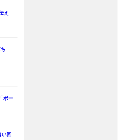
伝え
選落ち
「ボー
速い回