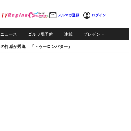
メルマガ登録
ログイン
Sニュース
ゴルフ場予約
連載
プレゼント
しの打感が秀逸 『トゥーロンパター』