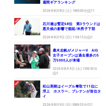
週間ギアランキング
2026年8月8日 (土) 18時00分
11
石川遼は暫定68位 第3ラウンドは
悪天候の影響で順延/米男子下部
2026年8月9日 (日) 11時15分
1
桑木志帆がメジャーV AIG
女子オープンは過去最多の5
万5000人が来場
2026年8月4日 (火) 12時30分
1
松山英樹はイーグル奪取で11位に
浮上 ホスラー、ブレナンが首位タ
イ
2026年8月9日 (日) 08時53分
1