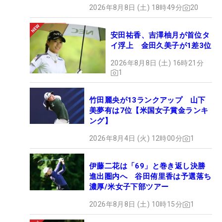
2026年8月8日 (土) 18時49分
20
安田祐香、吉澤柚月が首位タ
イ浮上 金田久美子が1差3位
2026年8月8日 (土) 16時21分
1
竹田麗央が13ランクアップ 山下
美夢有は7位【米国女子賞金ランキ
ング】
2026年8月4日 (火) 12時00分
1
伊藤二花は「69」と巻き返し決勝
進出圏内へ 谷田侑里香は予選落ち
濃厚/米女子下部ツアー
2026年8月8日 (土) 10時15分
1