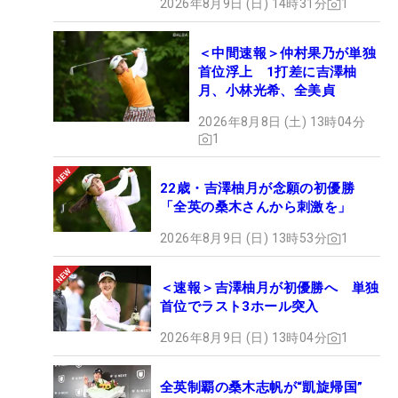
2026年8月9日 (日) 14時31分
1
＜中間速報＞仲村果乃が単独
首位浮上 1打差に吉澤柚
月、小林光希、全美貞
2026年8月8日 (土) 13時04分
1
22歳・吉澤柚月が念願の初優勝
「全英の桑木さんから刺激を」
2026年8月9日 (日) 13時53分
1
＜速報＞吉澤柚月が初優勝へ 単独
首位でラスト3ホール突入
2026年8月9日 (日) 13時04分
1
全英制覇の桑木志帆が“凱旋帰国”