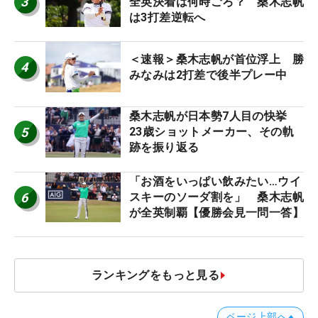
3
全英決着は何時ごろ？ 桑木志帆
は3打差逆転へ
＜速報＞桑木志帆が首位浮上 勝
4
みなみは2打差で後半プレー中
桑木志帆が日本勢7人目の快挙
5
23歳ショットメーカー、その軌
跡を振り返る
「お酒をいっぱい飲みたい…ウイ
6
スキーのソーダ割を」 桑木志帆
が全英制覇【優勝会見一問一答】
ランキングをもっと見る
ページ上部へ