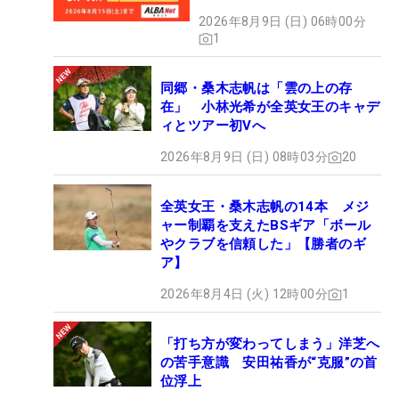
2026年8月9日 (日) 06時00分
1
同郷・桑木志帆は「雲の上の存
在」 小林光希が全英女王のキャデ
ィとツアー初Vへ
2026年8月9日 (日) 08時03分
20
全英女王・桑木志帆の14本 メジ
ャー制覇を支えたBSギア「ボール
やクラブを信頼した」【勝者のギ
ア】
2026年8月4日 (火) 12時00分
1
「打ち方が変わってしまう」洋芝へ
の苦手意識 安田祐香が“克服”の首
位浮上