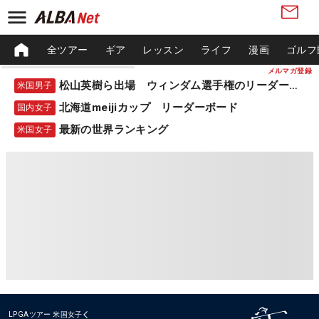
全ツアー
ギア
レッスン
ライフ
漫画
ゴルフ
メルマガ登録
松山英樹ら出場 ウィンダム選手権のリーダーボード
米国男子
北海道meijiカップ リーダーボード
国内女子
最新の世界ランキング
米国女子
LPGAツアー
米国女子