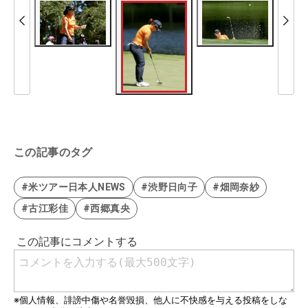
この記事のタグ
#米ツアー日本人NEWS
#渋野日向子
#畑岡奈紗
#古江彩佳
#西郷真央