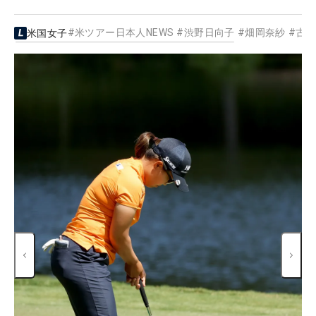
#
米ツアー日本人NEWS
#
渋野日向子
#
畑岡奈紗
#
古
米国女子