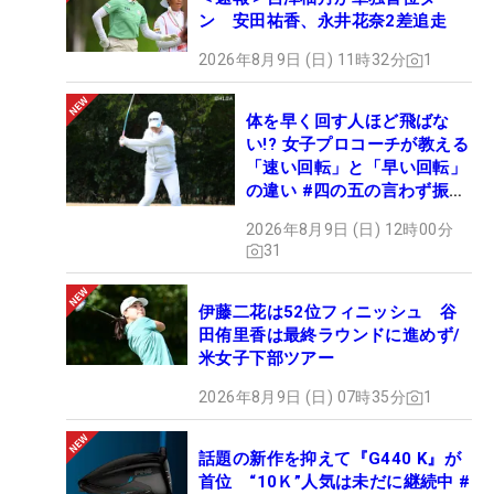
ン 安田祐香、永井花奈2差追走
2026年8月9日 (日) 11時32分
1
体を早く回す人ほど飛ばな
い!? 女子プロコーチが教える
「速い回転」と「早い回転」
の違い #四の五の言わず振り
氣れ
2026年8月9日 (日) 12時00分
31
伊藤二花は52位フィニッシュ 谷
田侑里香は最終ラウンドに進めず/
米女子下部ツアー
2026年8月9日 (日) 07時35分
1
話題の新作を抑えて『G440 K』が
首位 “10Ｋ”人気は未だに継続中 #