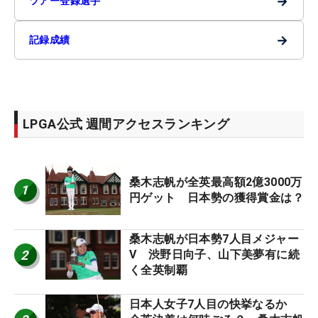
→
ツアー登録選手
→
記録成績
LPGA公式 週間アクセスランキング
桑木志帆が全英最高額2億3000万
1
円ゲット 日本勢の獲得賞金は？
桑木志帆が日本勢7人目メジャー
2
V 渋野日向子、山下美夢有に続
く全英制覇
日本人女子7人目の快挙なるか