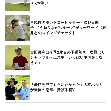
スでV争い
再現性の高いドローヒッター・渋野日向
子 “うねりながらループ”がキーワード【石
井忍のスイングチェック】
吉田優利は今季2度目の予選落ち 次戦はリ
シャッフルへ正念場「いっぱい準備をしな
きゃ」
「優勝を見てもらいたかった」天本ハルカ
が天国の恩師に捧げる初V