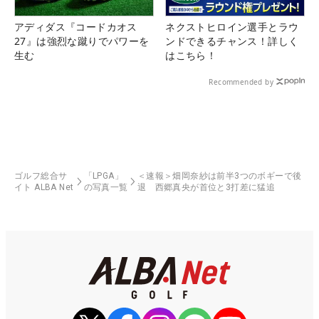
アディダス『コードカオス
ネクストヒロイン選手とラウ
27』は強烈な蹴りでパワーを
ンドできるチャンス！詳しく
生む
はこちら！
Recommended by
ゴルフ総合サ
「LPGA」
＜速報＞畑岡奈紗は前半3つのボギーで後
イト ALBA Net
の写真一覧
退 西郷真央が首位と3打差に猛追