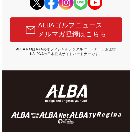
ALBAゴルフニュース
メルマガ登録はこちら
ALBA NetはR&Aのオフィシャルデジタルパートナー、および
USLPGAの日本公式サイトパートナーです。