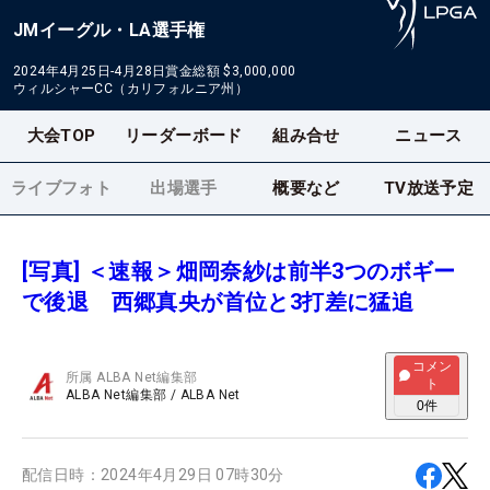
JMイーグル・LA選手権
2024年4月25日-4月28日
賞金総額
$3,000,000
ウィルシャーCC（カリフォルニア州）
大会TOP
リーダーボード
組み合せ
ニュース
ライブフォト
出場選手
概要など
TV放送予定
[写真] ＜速報＞畑岡奈紗は前半3つのボギー
で後退 西郷真央が首位と3打差に猛追
コメン
所属
ALBA Net編集部
ト
ALBA Net編集部
/
ALBA Net
0
件
配信日時：
2024年4月29日 07時30分