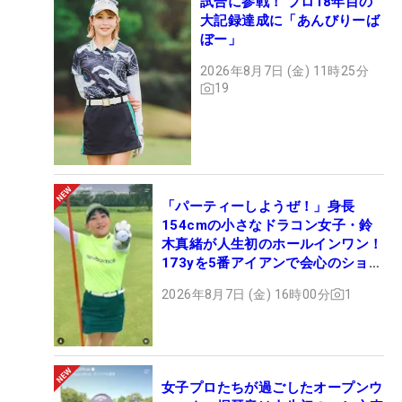
試合に参戦！ プロ18年目の
大記録達成に「あんびりーば
ぼー」
2026年8月7日 (金) 11時25分
19
「パーティーしようぜ！」身長
154cmの小さなドラコン女子・鈴
木真緒が人生初のホールインワン！
173yを5番アイアンで会心のショッ
ト
2026年8月7日 (金) 16時00分
1
女子プロたちが過ごしたオープンウ