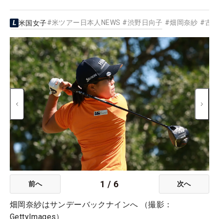
#
米ツアー日本人NEWS
#
渋野日向子
#
畑岡奈紗
#
古
米国女子
1
/
6
前へ
次へ
畑岡奈紗はサンデーバックナインへ （撮影：
GettyImages）