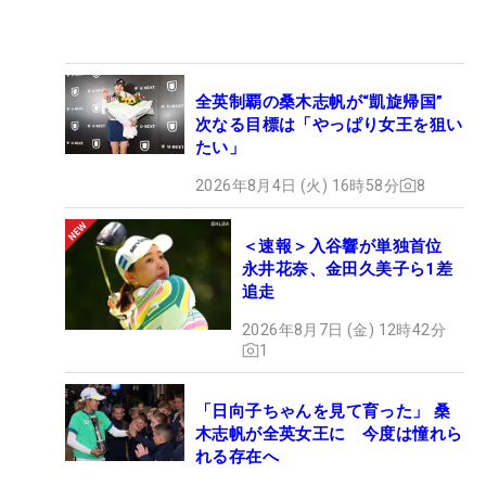
全英制覇の桑木志帆が“凱旋帰国”
次なる目標は「やっぱり女王を狙い
たい」
2026年8月4日 (火) 16時58分
8
＜速報＞入谷響が単独首位
永井花奈、金田久美子ら1差
追走
2026年8月7日 (金) 12時42分
1
「日向子ちゃんを見て育った」 桑
木志帆が全英女王に 今度は憧れら
れる存在へ