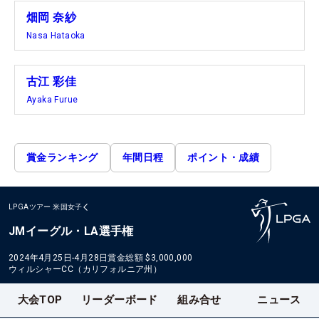
畑岡 奈紗
Nasa Hataoka
古江 彩佳
Ayaka Furue
賞金ランキング
年間日程
ポイント・成績
LPGAツアー
米国女子
JMイーグル・LA選手権
2024年4月25日-4月28日
賞金総額
$3,000,000
ウィルシャーCC（カリフォルニア州）
大会TOP
リーダーボード
組み合せ
ニュース