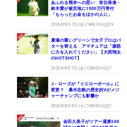
あふれる熊本への思い 首位発進・
鈴木愛が被災地に1000万円寄付
「もらったお金をほかの人に」
2026年8月7日 (金) 18時10分
19
夏場の重いグリーンで女子プロはパ
ターを替える アマチュアは「腹筋
に力を入れてください」【大西翔太
のHOTSHOT】
2026年8月7日 (金) 12時00分
7
J・ローズが『イエローボール』に
変更？ 桑木志帆の歴史的Vがメジ
ャーチャンプにも影響か
2026年8月4日 (火) 10時02分
1
金田久美子がツアー通算500