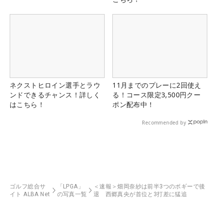
ネクストヒロイン選手とラウ
11月までのプレーに2回使え
ンドできるチャンス！詳しく
る！コース限定3,500円クー
はこちら！
ポン配布中！
Recommended by
ゴルフ総合サ
「LPGA」
＜速報＞畑岡奈紗は前半3つのボギーで後
イト ALBA Net
の写真一覧
退 西郷真央が首位と3打差に猛追