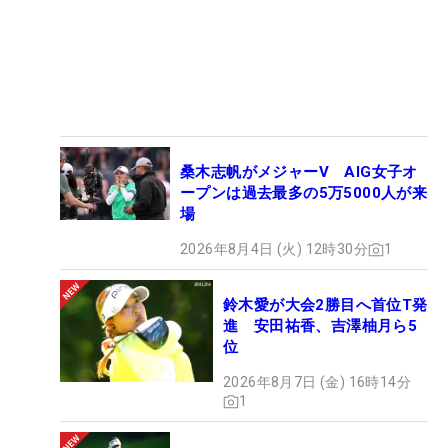
桑木志帆がメジャーV AIG女子オ
ープンは過去最多の5万5000人が来
場
2026年8月4日 (火) 12時30分
1
鈴木愛が大会2勝目へ首位T発
進 安田祐香、吉澤柚月ら5
位
2026年8月7日 (金) 16時14分
1