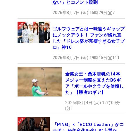
ない」とコメント殺到
2026年8月7日 (金) 15時29分
7
ゴルフウェアとは一味違うギャップ
にノックアウト！ ファンが惚れ直
した「ドレス姿が完璧すぎる女子プ
ロ」神10
2026年8月7日 (金) 19時45分
111
全英女王・桑木志帆の14本
メジャー制覇を支えたBSギ
ア「ボールやクラブを信頼し
た」【勝者のギア】
2026年8月4日 (火) 12時00分
1
「PING」×「ECCO Leather」がコ
ラボ！ 経年変化を楽しむ上質な