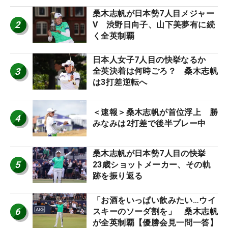
桑木志帆が日本勢7人目メジャー
2
V 渋野日向子、山下美夢有に続
く全英制覇
日本人女子7人目の快挙なるか
3
全英決着は何時ごろ？ 桑木志帆
は3打差逆転へ
＜速報＞桑木志帆が首位浮上 勝
4
みなみは2打差で後半プレー中
桑木志帆が日本勢7人目の快挙
5
23歳ショットメーカー、その軌
跡を振り返る
「お酒をいっぱい飲みたい…ウイ
6
スキーのソーダ割を」 桑木志帆
が全英制覇【優勝会見一問一答】