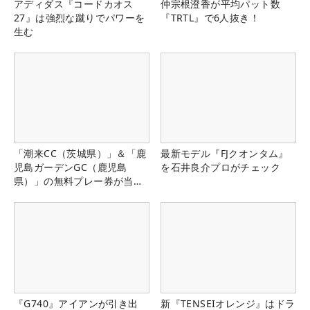
アディダス『コードカオス
仲宗根澄香が平均パット数
27』は強烈な蹴りでパワーを
『TRTL』で6人抜き！
生む
「潮来CC（茨城県）」＆「鹿
最新モデル『FJクオンタム』
児島ガーデンGC（鹿児島
を石井良介プロがチェック
県）」の無料プレー券が当た
る！！
『G740』アイアンが引き出
新『TENSEIオレンジ』はドラ