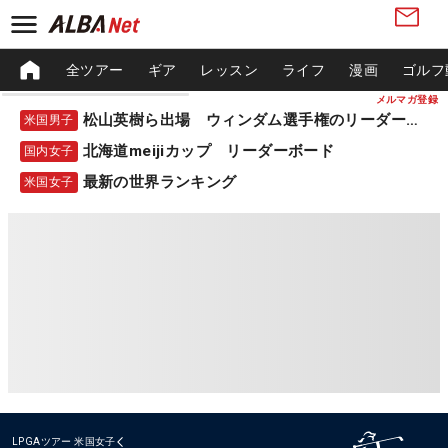
全ツアー
ギア
レッスン
ライフ
漫画
ゴルフ
メルマガ登録
松山英樹ら出場 ウィンダム選手権のリーダーボード
米国男子
北海道meijiカップ リーダーボード
国内女子
最新の世界ランキング
米国女子
LPGAツアー
米国女子