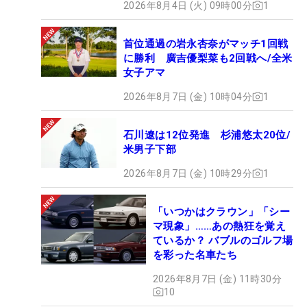
2026年8月4日 (火) 09時00分
1
首位通過の岩永杏奈がマッチ1回戦
に勝利 廣吉優梨菜も2回戦へ/全米
女子アマ
2026年8月7日 (金) 10時04分
1
石川遼は12位発進 杉浦悠太20位/
米男子下部
2026年8月7日 (金) 10時29分
1
「いつかはクラウン」「シー
マ現象」……あの熱狂を覚え
ているか？ バブルのゴルフ場
を彩った名車たち
2026年8月7日 (金) 11時30分
10