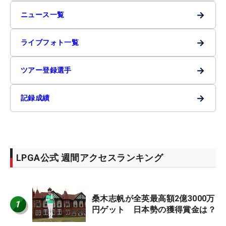
→
ニュース一覧
→
ライブフォト一覧
→
ツアー登録選手
→
記録成績
LPGA公式 週間アクセスランキング
桑木志帆が全英最高額2億3000万
1
円ゲット 日本勢の獲得賞金は？