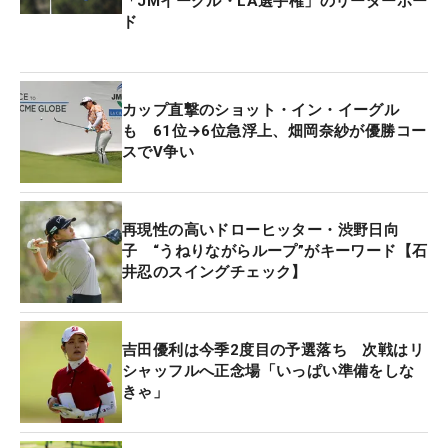
「JMイーグル・LA選手権」のリーダーボー
ド
カップ直撃のショット・イン・イーグル
も 61位→6位急浮上、畑岡奈紗が優勝コー
スでV争い
再現性の高いドローヒッター・渋野日向
子 “うねりながらループ”がキーワード【石
井忍のスイングチェック】
吉田優利は今季2度目の予選落ち 次戦はリ
シャッフルへ正念場「いっぱい準備をしな
きゃ」