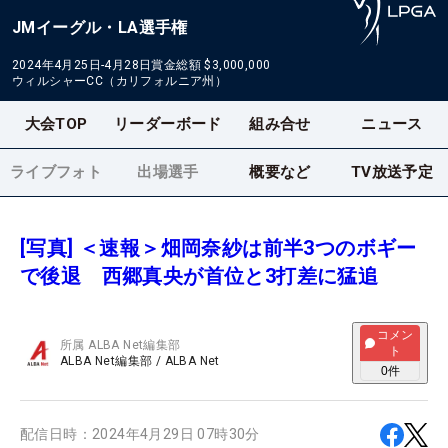
JMイーグル・LA選手権
2024年4月25日-4月28日
賞金総額
$3,000,000
ウィルシャーCC（カリフォルニア州）
大会TOP
リーダーボード
組み合せ
ニュース
ライブフォト
出場選手
概要など
TV放送予定
[写真] ＜速報＞畑岡奈紗は前半3つのボギー
で後退 西郷真央が首位と3打差に猛追
コメン
所属
ALBA Net編集部
ト
ALBA Net編集部
/
ALBA Net
0
件
配信日時：
2024年4月29日 07時30分