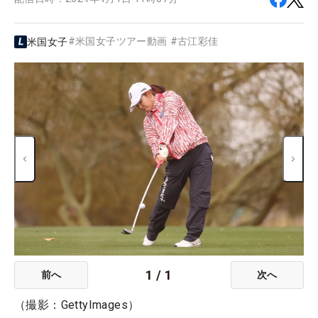
#
米国女子ツアー動画
#
古江彩佳
米国女子
1
/
1
前へ
次へ
（撮影：GettyImages）