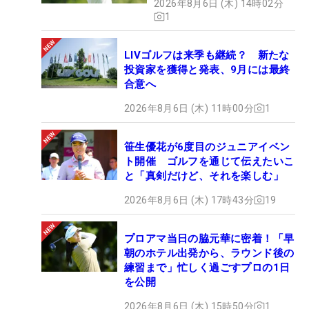
2026年8月6日 (木) 14時02分
1
LIVゴルフは来季も継続？ 新たな
投資家を獲得と発表、9月には最終
合意へ
2026年8月6日 (木) 11時00分
1
笹生優花が6度目のジュニアイベン
ト開催 ゴルフを通じて伝えたいこ
と「真剣だけど、それを楽しむ」
2026年8月6日 (木) 17時43分
19
プロアマ当日の脇元華に密着！「早
朝のホテル出発から、ラウンド後の
練習まで」忙しく過ごすプロの1日
を公開
2026年8月6日 (木) 15時50分
1