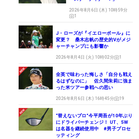
2026年8月6日 (木) 10時59分
1
J・ローズが『イエローボール』に
変更？ 桑木志帆の歴史的Vがメジ
ャーチャンプにも影響か
2026年8月4日 (火) 10時02分
1
全英で味わった悔しさ「自分も戦え
るはずなのに」 佐久間朱莉に強ま
った米ツアー参戦への思い
2026年8月6日 (木) 16時45分
19
“替えないプロ”今平周吾が10年ぶり
にドライバーチェンジ！ UT、5W
は名器を継続使用中 #男子プロセ
ッティング