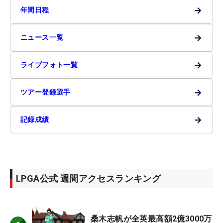
→
年間日程
→
ニュース一覧
→
ライブフォト一覧
→
ツアー登録選手
→
記録成績
LPGA公式 週間アクセスランキング
桑木志帆が全英最高額2億3000万