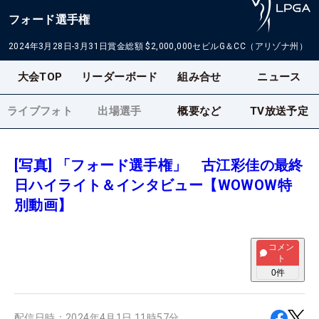
フォード選手権
2024年3月28日-3月31日
賞金総額
$2,000,000
セビルG＆CC（アリゾナ州）
大会TOP
リーダーボード
組み合せ
ニュース
ライブフォト
出場選手
概要など
TV放送予定
[写真] 「フォード選手権」 古江彩佳の最終
日ハイライト＆インタビュー【WOWOW特
別動画】
コメン
ト
0
件
配信日時：
2024年4月1日 11時57分