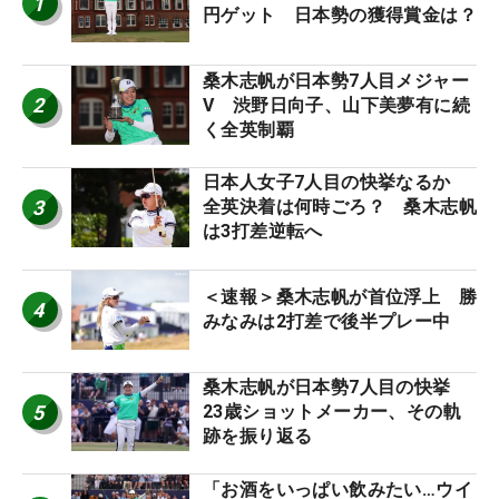
1
円ゲット 日本勢の獲得賞金は？
桑木志帆が日本勢7人目メジャー
2
V 渋野日向子、山下美夢有に続
く全英制覇
日本人女子7人目の快挙なるか
3
全英決着は何時ごろ？ 桑木志帆
は3打差逆転へ
＜速報＞桑木志帆が首位浮上 勝
4
みなみは2打差で後半プレー中
桑木志帆が日本勢7人目の快挙
5
23歳ショットメーカー、その軌
跡を振り返る
「お酒をいっぱい飲みたい…ウイ