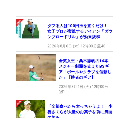
ダフる人は100円玉を置くだけ！
女子プロが実践するアイアン「ダウ
ンブロードリル」が効果抜群
2026年8月6日 (木) 12時00分
40
全英女王・桑木志帆の14本
メジャー制覇を支えたBSギ
ア「ボールやクラブを信頼し
た」【勝者のギア】
2026年8月4日 (火) 12時00分
1
「全部食べたら太っちゃうよ！」小
祝さくらが大量のお菓子を前に満面
の笑み