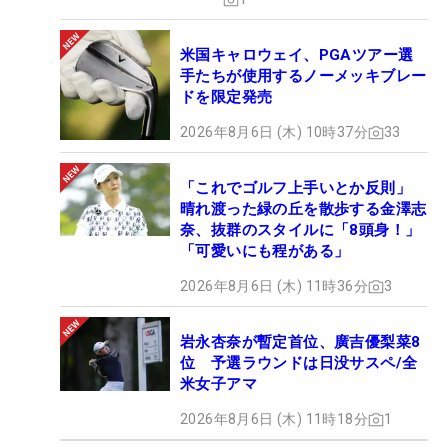
米国キャロウェイ、PGAツアー選
手たちが使用するノーメッキブレー
ドを限定発売
2026年8月6日 (木) 10時37分
33
「これでゴルフ上手いとか反則」
晴れ渡った緑の丘を散歩する金澤志
奈、抜群のスタイルに「8頭身！」
「可愛いにも程がある」
2026年8月6日 (木) 11時36分
3
岩永杏奈が暫定首位、廣吉優梨菜8
位 予選ラウンドは日没サスペ/全
米女子アマ
2026年8月6日 (木) 11時18分
1