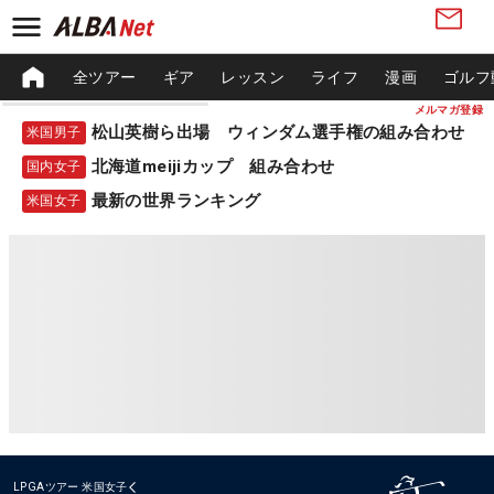
全ツアー
ギア
レッスン
ライフ
漫画
ゴルフ
メルマガ登録
松山英樹ら出場 ウィンダム選手権の組み合わせ
米国男子
北海道meijiカップ 組み合わせ
国内女子
最新の世界ランキング
米国女子
LPGAツアー
米国女子