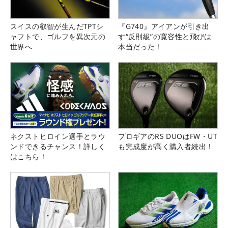
スイスの叡智が生んだTPTシ
『G740』アイアンが引き出
ャフトで、ゴルフを異次元の
す“反則級”の寛容性と飛びは
世界へ
本当だった！
ネクストヒロイン選手とラウ
プロギアのRS DUOはFW・UT
ンドできるチャンス！詳しく
も完成度が高く購入者続出！
はこちら！