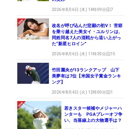
2026年8月6日 (木) 14時09分
7
改名が呼び込んだ悲願の初V！ 苦節
を乗り越えた美女イ・ユルリンは、
同姓同名7人の混戦から這い上がっ
た“新星ヒロイン”
2026年8月6日 (木) 11時30分
15
竹田麗央が13ランクアップ 山下
美夢有は7位【米国女子賞金ランキ
ング】
2026年8月4日 (火) 12時00分
1
若きスター候補やメジャーハ
ンターも PGAプレーオフ争
い、当落線上の大物選手は？