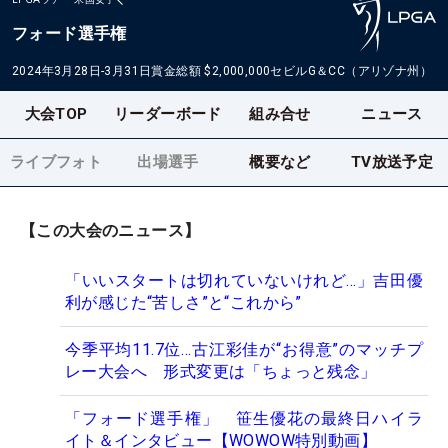
フォード選手権
2024年3月28日-3月31日
賞金総額
$2,000,000
セビルG＆CC（アリゾナ州）
大会TOP
リーダーボード
組み合せ
ニュース
ライブフォト
出場選手
概要など
TV放送予定
【この大会のニュース】
「いいスタートは切れていないけれど…」吉田優
利が感じた“苦しさ”と“これから”
今季平均11.7位…古江彩佳が“お得意”のマッチプ
レー大会へ 形式変更は「ちょっと残念」
「フォード選手権」 笹生優花の最終日ハイラ
イト＆インタビュー【WOWOW特別動画】