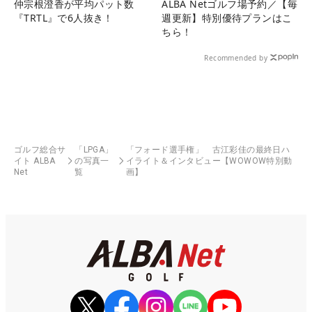
仲宗根澄香が平均パット数
ALBA Netゴルフ場予約／【毎
『TRTL』で6人抜き！
週更新】特別優待プランはこ
ちら！
Recommended by
ゴルフ総合サ
「LPGA」
「フォード選手権」 古江彩佳の最終日ハ
イト ALBA
の写真一
イライト＆インタビュー【WOWOW特別動
Net
覧
画】