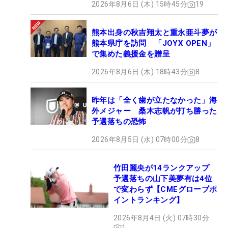
2026年8月6日 (木) 15時45分
19
熊本出身の秋吉翔太と重永亜斗夢が
熊本県庁を訪問 「JOYX OPEN」
で集めた義援金を贈呈
2026年8月6日 (木) 18時43分
8
昨年は「全く歯が立たなかった」海
外メジャー 桑木志帆が打ち勝った
予選落ちの恐怖
2026年8月5日 (水) 07時00分
8
竹田麗央が14ランクアップ
予選落ちの山下美夢有は4位
で変わらず【CMEグローブポ
イントランキング】
2026年8月4日 (火) 07時30分
1