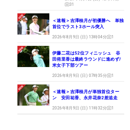
31
＜速報＞吉澤柚月が初優勝へ 単独
首位でラスト3ホール突入
2026年8月9日 (日) 13時04分
1
伊藤二花は52位フィニッシュ 谷
田侑里香は最終ラウンドに進めず/
米女子下部ツアー
2026年8月9日 (日) 07時35分
1
＜速報＞吉澤柚月が単独首位ター
ン 安田祐香、永井花奈2差追走
2026年8月9日 (日) 11時32分
1