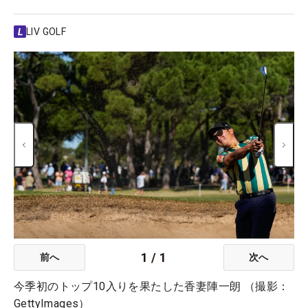
LIV GOLF
1
/
1
前へ
次へ
今季初のトップ10入りを果たした香妻陣一朗 （撮影：
GettyImages）