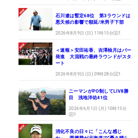
石川遼は暫定68位 第3ラウンドは
悪天候の影響で順延/米男子下部
2026年8月9日 (日) 11時15分
1
＜速報＞安田祐香、吉澤柚月はパー
発進 大混戦の最終ラウンドがスタ
ート
2026年8月9日 (日) 09時28分
1
ニーマンがPO制してLIV8勝
目 浅地洋佑41位
2026年6月1日 (月) 10時15分
1
消化不良の日々に「こんな感じ
か」 菅楓華が北海道で“憂さ晴ら