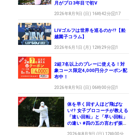
月がプロ3年目で初V
2026年8月9日 (日) 16時42分
17
LIVゴルフは世界を巡るのか!?【舩
越園子コラム】
2026年6月1日 (月) 12時29分
1
2組7名以上のプレーに使える！対
象コース限定4,000円分クーポン配
布中！
2026年8月9日 (日) 06時00分
1
体を早く回す人ほど飛ばな
い!? 女子プロコーチが教える
「速い回転」と「早い回転」
の違い #四の五の言わず振り
氣れ
2026年8月9日 (日) 12時00分