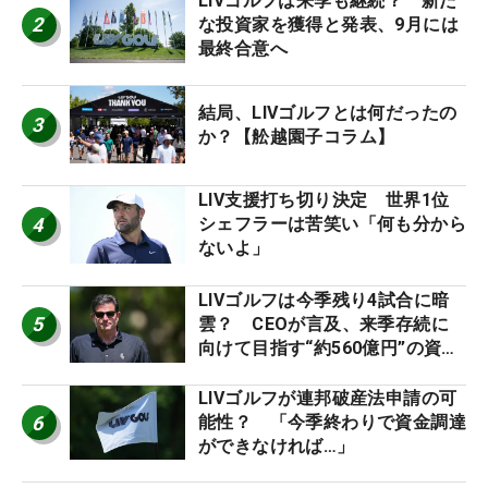
LIVゴルフは来季も継続？ 新た
2
な投資家を獲得と発表、9月には
最終合意へ
結局、LIVゴルフとは何だったの
3
か？【舩越園子コラム】
LIV支援打ち切り決定 世界1位
4
シェフラーは苦笑い「何も分から
ないよ」
LIVゴルフは今季残り4試合に暗
5
雲？ CEOが言及、来季存続に
向けて目指す“約560億円”の資金
調達
LIVゴルフが連邦破産法申請の可
6
能性？ 「今季終わりで資金調達
ができなければ…」