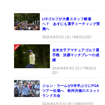
LIVゴルフが大量スタッフ解雇
へ？ あすにも選手ミーティング実
施へ
2026年8月5日 (水) 14時02分
1
全米女子アマチュアゴルフ選
手権 決勝マッチプレーの成
績
2026年8月9日 (日) 17時26分
1
ジョン・ラームが2年半ぶりにPGA
ツアー出場へ 欧州共催のスコット
ランド大会
2026年5月21日 (木) 15時02分
1