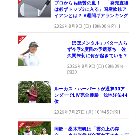
プロからも絶賛の嵐！ 「発売直後
は必ずトップ3に入る」国産軟鉄ア
イアンとは？ #週間ギアランキング
2026年8月9日 (日) 18時00分
11
「ほぼメンタル」パター入ら
ず今季2度目の予選落ち 佐
久間朱莉に何が起きている？
2026年8月9日 (日) 08時39分
20
ルーカス・ハーバートが通算30ア
ンダーでLIV完全優勝 浅地洋佑44
位
2026年7月27日 (月) 10時45分
1
同郷・桑木志帆は「雲の上の存