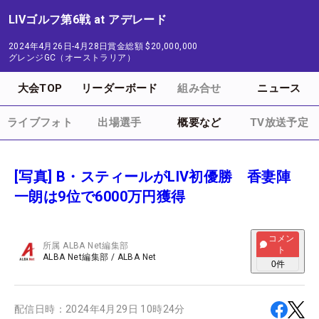
LIVゴルフ第6戦 at アデレード
2024年4月26日-4月28日
賞金総額
$20,000,000
グレンジGC（オーストラリア）
大会TOP
リーダーボード
組み合せ
ニュース
ライブフォト
出場選手
概要など
TV放送予定
[写真] B・スティールがLIV初優勝 香妻陣
一朗は9位で6000万円獲得
コメン
所属
ALBA Net編集部
ト
ALBA Net編集部
/
ALBA Net
0
件
配信日時：
2024年4月29日 10時24分