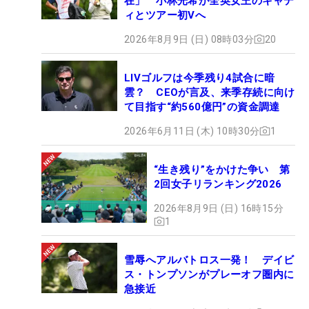
在」 小林光希が全英女王のキャデ
ィとツアー初Vへ
2026年8月9日 (日) 08時03分
20
LIVゴルフは今季残り4試合に暗
雲？ CEOが言及、来季存続に向け
て目指す“約560億円”の資金調達
2026年6月11日 (木) 10時30分
1
“生き残り”をかけた争い 第
2回女子リランキング2026
2026年8月9日 (日) 16時15分
1
雪辱へアルバトロス一発！ デイビ
ス・トンプソンがプレーオフ圏内に
急接近