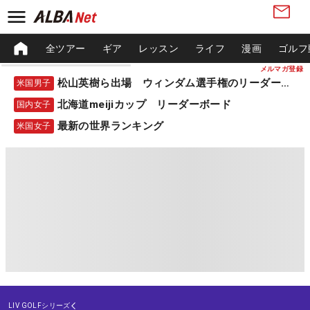
全ツアー
ギア
レッスン
ライフ
漫画
ゴルフ
メルマガ登録
松山英樹ら出場 ウィンダム選手権のリーダーボード
米国男子
北海道meijiカップ リーダーボード
国内女子
最新の世界ランキング
米国女子
LIV GOLFシリーズ