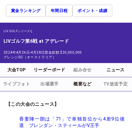
賞金ランキング
年間日程
ポイント・成績
LIV GOLFシリーズ
LIVゴルフ第6戦 at アデレード
2024年4月26日-4月28日
賞金総額
$20,000,000
グレンジGC（オーストラリア）
大会TOP
リーダーボード
組み合せ
ニュース
ライブフォト
出場選手
概要など
TV放送予定
【この大会のニュース】
香妻陣一朗は「71」で単独首位から4差9位後
退 ブレンダン・スティールがV王手