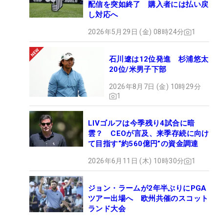
配信を突如終了 購入者には払い戻
し対応へ
2026年5月29日 (金) 08時24分
1
石川遼は12位発進 杉浦悠太
20位/米男子下部
2026年8月7日 (金) 10時29分
1
LIVゴルフは今季残り4試合に暗
雲？ CEOが言及、来季存続に向け
て目指す“約560億円”の資金調達
2026年6月11日 (木) 10時30分
1
ジョン・ラームが2年半ぶりにPGA
ツアー出場へ 欧州共催のスコット
ランド大会