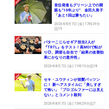
首位発進もグリーン上での開
眼も“10年ぶり” 金田久美子
「あと1回は勝ちたい」
2026年8月7日 (金) 17時29分
19
パターこじらせギア担当2人が
『TRTL』をテスト！高MOIで転が
り◎、調節も自在で「結果の改善効
果にかなりの意外性」
2026年8月7日 (金) 11時15分
18
セキ・ユウティンが前髪パッツン
に！ 新ヘアスタイルに「美しすぎ
て怖い」「プロゴルファーには見え
ない」とコメント殺到
2026年8月7日 (金) 15時29分
7