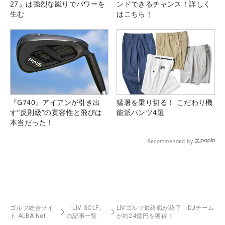
27』は強烈な蹴りでパワーを
ンドできるチャンス！詳しく
生む
はこちら！
『G740』アイアンが引き出
猛暑を乗り切る！ こだわり機
す“反則級”の寛容性と飛びは
能派パンツ4選
本当だった！
Recommended by
ゴルフ総合サイ
「LIV GOLF」
LIVゴルフ最終戦が終了 DJチーム
ト ALBA Net
の記事一覧
が約24億円を獲得！