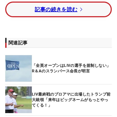
最終戦の最終日は勝ち上がった4チームの全員がス
記事の続きを読む
トロークプレーを行い、チーム全員の合計スコアが
最少スコアを競うかたち。4エースGCは2アンダー
を出したキャプテンのダスティンをはじめ全員がア
ンダーパーでプレー。合計7アンダーで勝利をつか
んだ。
関連記事
パンチGCは今年の全英覇者
キャメロン・スミス
（オ
ーストラリア）が「65」と7アンダーをたたき出す
「全英オープンはLIVの選手を規制しない」
プレーを見せたがチーム合計は6アンダーで2位。
ブ
R＆Aのスランバース会長が明言
ルックス・ケプカ
（米国）がキャプテンのスマッシ
ュGCが合計4オーバーで3位、
ルイ・ウーストハウ
ゼン
（南アフリカ）のスティンガーGCが合計10オ
LIV最終戦のプロアマに出場したトランプ前
ーバーで4位となった。
大統領「来年はビッグネームがもっとやっ
てくる！」
優勝チームは1600万ドル（約24億円）、ひとり400