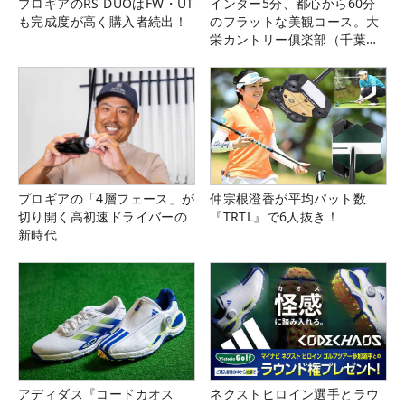
プロギアのRS DUOはFW・UT
インター5分、都心から60分
も完成度が高く購入者続出！
のフラットな美観コース。大
栄カントリー俱楽部（千葉
県）
プロギアの「4層フェース」が
仲宗根澄香が平均パット数
切り開く高初速ドライバーの
『TRTL』で6人抜き！
新時代
アディダス『コードカオス
ネクストヒロイン選手とラウ