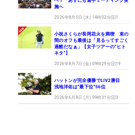
へ？ あすにも選手ミーティング実
施へ
2026年8月5日 (水) 14時02分
1
小祝さくらが長岡花火を満喫 束の
間のオフも最後は「見るってすごく
過酷だなぁ」【女子ツアーの“ヒト
ネタ”】
2026年8月7日 (金) 09時29分
19
ハットンが完全優勝でLIV2勝目
浅地洋佑は“最下位”56位
2026年6月8日 (月) 09時31分
3