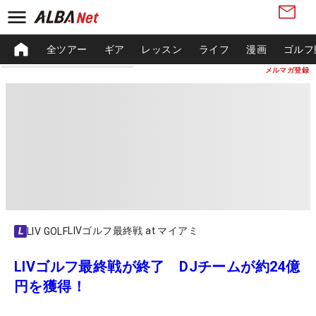
全ツアー
ギア
レッスン
ライフ
漫画
ゴルフ
メルマガ登録
LIVゴルフ最終戦 at マイアミ
LIV GOLF
LIVゴルフ最終戦が終了 DJチームが約24億
円を獲得！