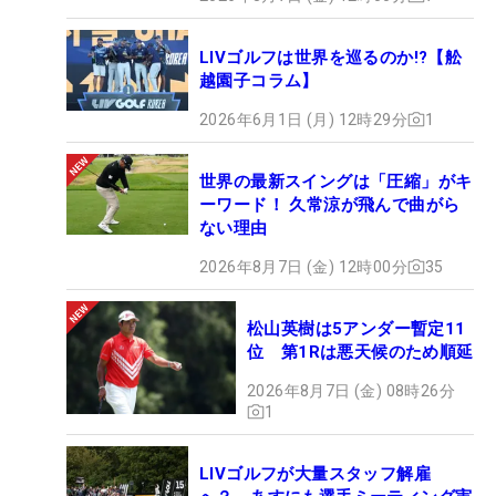
LIVゴルフは世界を巡るのか!?【舩
越園子コラム】
2026年6月1日 (月) 12時29分
1
世界の最新スイングは「圧縮」がキ
ーワード！ 久常涼が飛んで曲がら
ない理由
2026年8月7日 (金) 12時00分
35
松山英樹は5アンダー暫定11
位 第1Rは悪天候のため順延
2026年8月7日 (金) 08時26分
1
LIVゴルフが大量スタッフ解雇