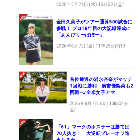
2026年5月21日 (木) 15時02分
1
金田久美子がツアー通算500試合に
参戦！ プロ18年目の大記録達成に
「あんびりーばぼー」
2026年8月7日 (金) 11時25分
19
首位通過の岩永杏奈がマッチ
1回戦に勝利 廣吉優梨菜も2
回戦へ/全米女子アマ
2026年8月7日 (金) 10時04分
1
「61」マークのホスラーは勝てば
70人抜き！ 大逆転プレーオフ進