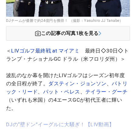
DJチームが優勝で約24億円を獲得！ （撮影：Yasuhiro JJ Tanabe）
この記事の写真
1
枚を見る
＜
LIVゴルフ最終戦 at マイアミ
最終日◇30日◇ト
ランプ・ナショナルGC ドラル（米フロリダ州）＞
波乱のなか幕を開けたLIVゴルフはシーズン初年度
の全日程が終了。
ダスティン・ジョンソン
、
パトリ
ック・リード
、
パット・ペレス
、
テイラー・グーチ
（いずれも米国）の4エースGCが初代王者に輝い
た。
DJの“壁ドン”イーグルに大騒ぎ！【LIV動画】