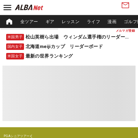
全ツアー
ギア
レッスン
ライフ
漫画
ゴルフ
メルマガ登録
松山英樹ら出場 ウィンダム選手権のリーダーボード
米国男子
北海道meijiカップ リーダーボード
国内女子
最新の世界ランキング
米国女子
PGAシニアツアー