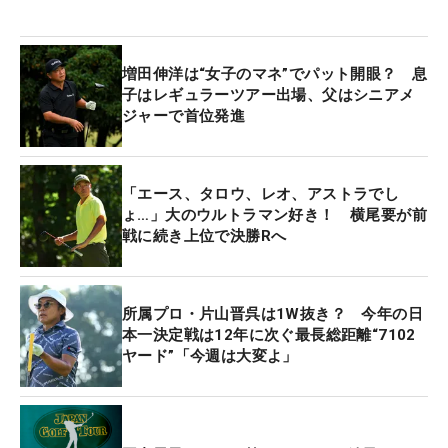
増田伸洋は“女子のマネ”でパット開眼？ 息
子はレギュラーツアー出場、父はシニアメ
ジャーで首位発進
「エース、タロウ、レオ、アストラでし
ょ…」大のウルトラマン好き！ 横尾要が前
戦に続き上位で決勝Rへ
所属プロ・片山晋呉は1W抜き？ 今年の日
本一決定戦は12年に次ぐ最長総距離“7102
ヤード”「今週は大変よ」