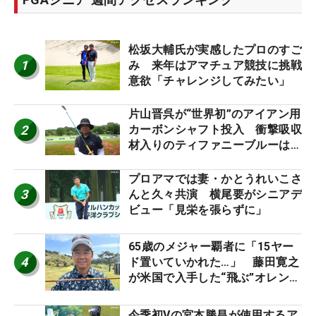
松坂大輔氏が実感したプロのすご
1
み 来年はアマチュア競技に挑戦
意欲「チャレンジしてみたい」
片山晋呉が“世界初”のアイアン用
2
カーボンシャフト投入 衝撃吸収
材入りのティファニーブルーは
「体にやさしい」
プロアマでは妻・かとうれいこさ
3
んと久々共演 横尾要がシニアデ
ビュー「見栄を張らずに」
65歳のメジャー覇者に「15ヤー
4
ド置いていかれた…」 藤田寛之
が米国で入手した“飛ぶ”オレンジ
シャフトは米シニア使用率2位
今季初Vの宮本勝昌が使用するア