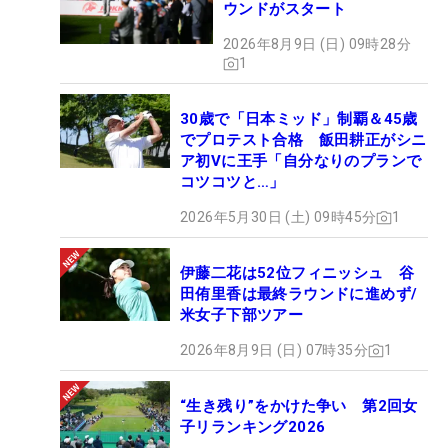
ウンドがスタート
2026年8月9日 (日) 09時28分
1
30歳で「日本ミッド」制覇＆45歳
でプロテスト合格 飯田耕正がシニ
ア初Vに王手「自分なりのプランで
コツコツと…」
2026年5月30日 (土) 09時45分
1
伊藤二花は52位フィニッシュ 谷
田侑里香は最終ラウンドに進めず/
米女子下部ツアー
2026年8月9日 (日) 07時35分
1
“生き残り”をかけた争い 第2回女
子リランキング2026