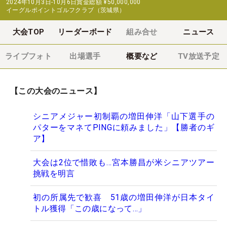
2024年10月3日-10月6日
賞金総額
¥50,000,000
イーグルポイントゴルフクラブ（茨城県）
大会TOP
リーダーボード
組み合せ
ニュース
ライブフォト
出場選手
概要など
TV放送予定
【この大会のニュース】
シニアメジャー初制覇の増田伸洋「山下選手の
パターをマネてPINGに頼みました」【勝者のギ
ア】
大会は2位で惜敗も…宮本勝昌が米シニアツアー
挑戦を明言
初の所属先で歓喜 51歳の増田伸洋が日本タイ
トル獲得「この歳になって…」