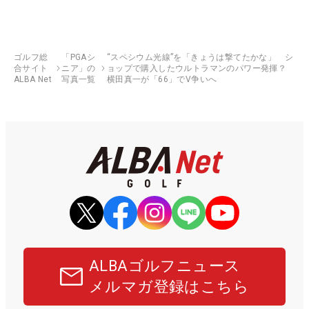
ゴルフ総
「PGAシ
“スペシウム光線”を「きょうは撃てたかな」 シ
合サイト
ニア」の
ョップで購入したウルトラマンのパワー発揮？
ALBA Net
写真一覧
横田真一が「66」でV争いへ
ALBAゴルフニュース
メルマガ登録はこちら