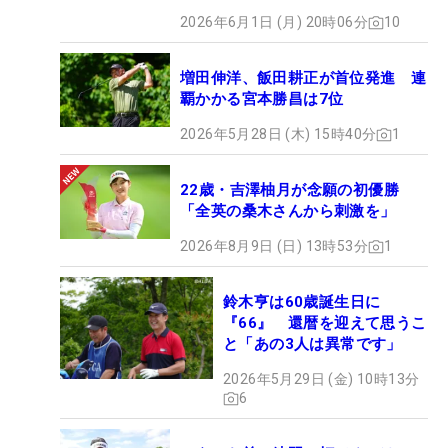
2026年6月1日 (月) 20時06分
10
増田伸洋、飯田耕正が首位発進 連
覇かかる宮本勝昌は7位
2026年5月28日 (木) 15時40分
1
22歳・吉澤柚月が念願の初優勝
「全英の桑木さんから刺激を」
2026年8月9日 (日) 13時53分
1
鈴木亨は60歳誕生日に
『66』 還暦を迎えて思うこ
と「あの3人は異常です」
2026年5月29日 (金) 10時13分
6