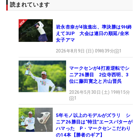
読まれています
岩永杏奈が4強進出、準決勝は9H終
えて3UP 大会は連日の順延/全米
女子アマ
2026年8月9日 (日) 09時39分
1
マークセンが4打差逆転でシ
ニア26勝目 2位寺西明、3
位に藤田寛之と片山晋呉
2026年5月30日 (土) 19時15分
1
5年モノ以上のモデルがズラリ シ
ニア26勝目は“特注”エースパターが
ハマった P・マークセンこだわり
の14本【勝者のギア】