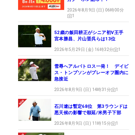
2026年8月9日 (日) 06時00分
1
52歳の飯田耕正がシニア初V王手
宮本勝昌、片山晋呉らは13位
2026年5月29日 (金) 16時32分
1
雪辱へアルバトロス一発！ デイビ
ス・トンプソンがプレーオフ圏内に
急接近
2026年8月9日 (日) 14時31分
1
石川遼は暫定68位 第3ラウンドは
悪天候の影響で順延/米男子下部
2026年8月9日 (日) 11時15分
1