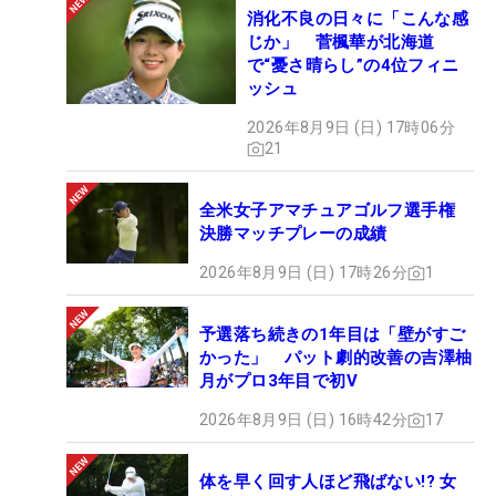
消化不良の日々に「こんな感
じか」 菅楓華が北海道
で“憂さ晴らし”の4位フィニ
ッシュ
2026年8月9日 (日) 17時06分
21
全米女子アマチュアゴルフ選手権
決勝マッチプレーの成績
2026年8月9日 (日) 17時26分
1
予選落ち続きの1年目は「壁がすご
かった」 パット劇的改善の吉澤柚
月がプロ3年目で初V
2026年8月9日 (日) 16時42分
17
体を早く回す人ほど飛ばない!? 女