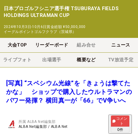
日本プロゴルフシニア選手権 TSUBURAYA FIELDS
HOLDINGS ULTRAMAN CUP
2024年10月3日-10月6日
賞金総額
¥50,000,000
イーグルポイントゴルフクラブ（茨城県）
大会TOP
リーダーボード
組み合せ
ニュース
ライブフォト
出場選手
概要など
TV放送予定
[写真] “スペシウム光線”を「きょうは撃てた
かな」 ショップで購入したウルトラマンの
パワー発揮？ 横田真一が「66」でV争いへ
コメン
所属
ALBA Net編集部
ト
ALBA Net編集部
/
ALBA Net
0
件