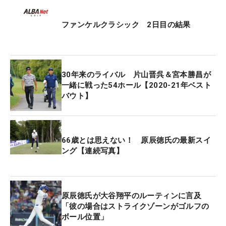
ファンケルクラシック 2日目の結果
30年来のライバル 片山晋呉＆宮本勝昌が
一緒に戦った54ホール【2020-21年ベスト
バウト】
66歳とは思えない！ 原辰徳氏の最新スイ
ング【連続写真】
原辰徳氏が大谷翔平のルーティンに言及
「彼の場合はストライクゾーンがゴルフの
ボール位置」