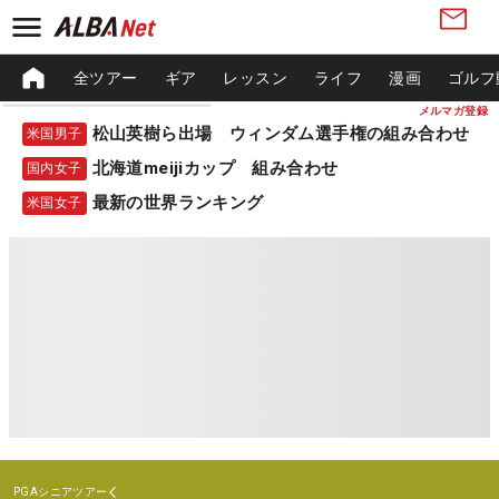
全ツアー
ギア
レッスン
ライフ
漫画
ゴルフ
メルマガ登録
松山英樹ら出場 ウィンダム選手権の組み合わせ
米国男子
北海道meijiカップ 組み合わせ
国内女子
最新の世界ランキング
米国女子
PGAシニアツアー