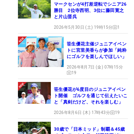
マークセンが4打差逆転でシニア26
勝目 2位寺西明、3位に藤田寛之
と片山晋呉
2026年5月30日 (土) 19時15分
1
笹生優花主催ジュニアイベン
トに宮里美香らが参加「純粋
にゴルフを楽しんでほしい」
2026年8月7日 (金) 07時15分
19
笹生優花が6度目のジュニアイベン
ト開催 ゴルフを通じて伝えたいこ
と「真剣だけど、それを楽しむ」
2026年8月6日 (木) 17時43分
19
30歳で「日本ミッド」制覇＆45歳