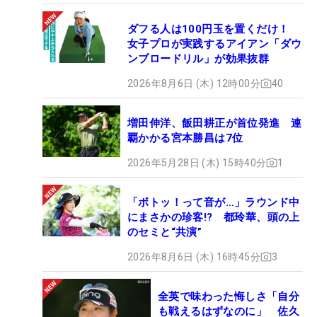
ダフる人は100円玉を置くだけ！
女子プロが実践するアイアン「ダウ
ンブロードリル」が効果抜群
2026年8月6日 (木) 12時00分
40
増田伸洋、飯田耕正が首位発進 連
覇かかる宮本勝昌は7位
2026年5月28日 (木) 15時40分
1
「ボトッ！って音が…」ラウンド中
にまさかの珍客!? 都玲華、頭の上
のセミと“共演”
2026年8月6日 (木) 16時45分
3
全英で味わった悔しさ「自分
も戦えるはずなのに」 佐久