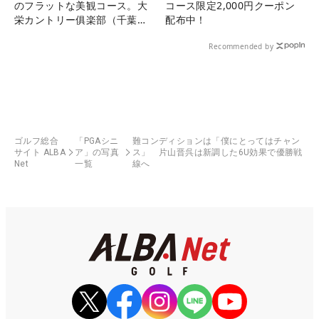
のフラットな美観コース。大
コース限定2,000円クーポン
栄カントリー俱楽部（千葉
配布中！
県）
Recommended by
ゴルフ総合
「PGAシニ
難コンディションは「僕にとってはチャン
サイト ALBA
ア」の写真
ス」 片山晋呉は新調した6U効果で優勝戦
Net
一覧
線へ