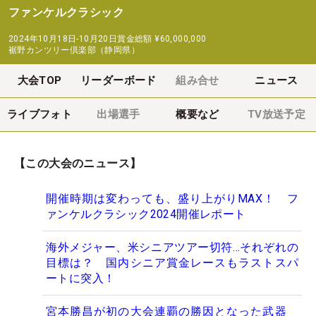
ファンケルクラシック
2024年10月18日-10月20日
賞金総額
¥60,000,000
裾野カンツリー倶楽部（静岡県）
大会TOP
リーダーボード
組み合せ
ニュース
ライブフォト
出場選手
概要など
TV放送予定
【この大会のニュース】
開催時期は変わっても、盛り上がりMAX！ フ
ァンケルクラシック2024開催レポート
海外メジャー、米シニアツアー切符…それぞれの
目標は？ 国内シニア賞金レースもラストスパ
ートに突入！
宮本勝昌が初の大会連覇の勝因となった武器