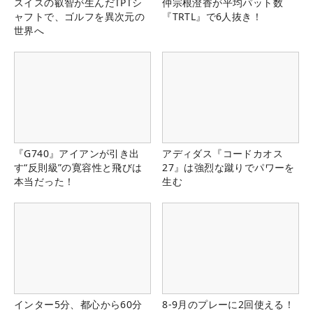
スイスの叡智が生んだTPTシ
仲宗根澄香が平均パット数
ャフトで、ゴルフを異次元の
『TRTL』で6人抜き！
世界へ
『G740』アイアンが引き出
アディダス『コードカオス
す“反則級”の寛容性と飛びは
27』は強烈な蹴りでパワーを
本当だった！
生む
インター5分、都心から60分
8-9月のプレーに2回使える！