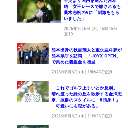
全英より国内を選んだ河本
結 女王レースで離されるも
桑木志帆のVに「刺激をもら
いました」
2026年8月6日 (木) 15時45分
19
熊本出身の秋吉翔太と重永亜斗夢が
熊本県庁を訪問 「JOYX OPEN」
で集めた義援金を贈呈
2026年8月6日 (木) 18時43分
8
「これでゴルフ上手いとか反則」
晴れ渡った緑の丘を散歩する金澤志
奈、抜群のスタイルに「8頭身！」
「可愛いにも程がある」
2026年8月6日 (木) 11時36分
3