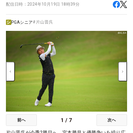
配信日時：
2024年10月19日 18時39分
#
片山晋呉
PGAシニア
1
/
7
前へ
次へ
片山晋呉が今季2勝目へ。宮本勝昌と優勝争いを繰り広