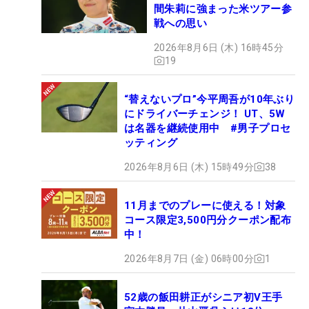
間朱莉に強まった米ツアー参
戦への思い
2026年8月6日 (木) 16時45分
19
“替えないプロ”今平周吾が10年ぶり
にドライバーチェンジ！ UT、5W
は名器を継続使用中 #男子プロセ
ッティング
2026年8月6日 (木) 15時49分
38
11月までのプレーに使える！対象
コース限定3,500円分クーポン配布
中！
2026年8月7日 (金) 06時00分
1
52歳の飯田耕正がシニア初V王手