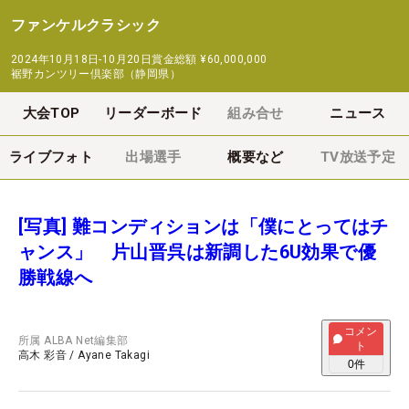
ファンケルクラシック
2024年10月18日-10月20日
賞金総額
¥60,000,000
裾野カンツリー倶楽部（静岡県）
大会TOP
リーダーボード
組み合せ
ニュース
ライブフォト
出場選手
概要など
TV放送予定
[写真] 難コンディションは「僕にとってはチ
ャンス」 片山晋呉は新調した6U効果で優
勝戦線へ
コメン
所属
ALBA Net編集部
ト
高木 彩音
/
Ayane Takagi
0
件