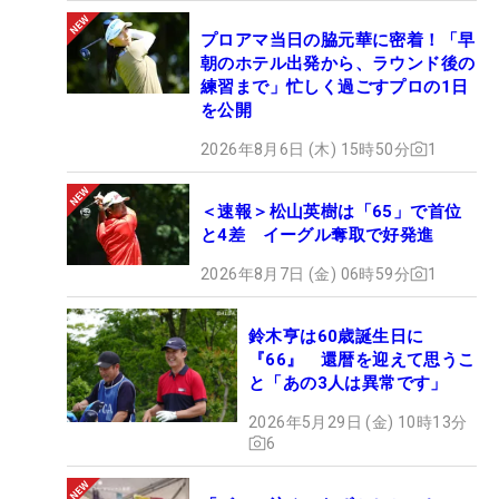
プロアマ当日の脇元華に密着！「早
朝のホテル出発から、ラウンド後の
練習まで」忙しく過ごすプロの1日
を公開
2026年8月6日 (木) 15時50分
1
＜速報＞松山英樹は「65」で首位
と4差 イーグル奪取で好発進
2026年8月7日 (金) 06時59分
1
鈴木亨は60歳誕生日に
『66』 還暦を迎えて思うこ
と「あの3人は異常です」
2026年5月29日 (金) 10時13分
6