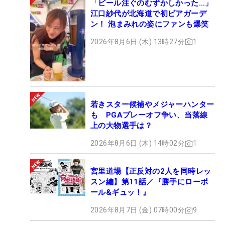
「ビール注ぐのむずかしかった…」
江口紗代が北海道で初ビアガーデ
ン！ 泡まみれの姿にファンも爆笑
2026年8月6日 (木) 13時27分
1
若きスター候補やメジャーハンター
も PGAプレーオフ争い、当落線
上の大物選手は？
2026年8月6日 (木) 14時02分
1
宮里道場【正反対の2人を同時レッ
スン編】第11話／『勝手にローボ
ール&ギュッ！』
2026年8月7日 (金) 07時00分
9