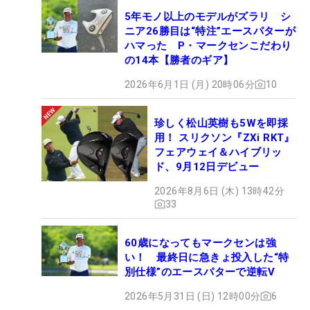
5年モノ以上のモデルがズラリ シ
ニア26勝目は“特注”エースパターが
ハマった P・マークセンこだわり
の14本【勝者のギア】
2026年6月1日 (月) 20時06分
10
珍しく松山英樹も5Wを即採
用！ スリクソン『ZXi RKT』
フェアウェイ＆ハイブリッ
ド、9月12日デビュー
2026年8月6日 (木) 13時42分
33
60歳になってもマークセンは強
い！ 最終日に急きょ投入した“特
別仕様”のエースパターで逆転V
2026年5月31日 (日) 12時00分
6