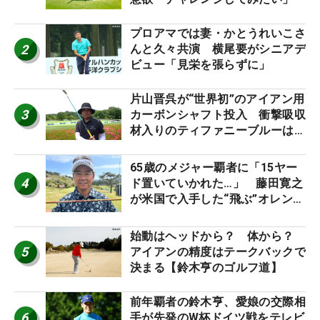
プロアマでは妻・かとうれいこさ
2
んと久々共演 横尾要がシニアデ
ビュー「見栄を張らずに」
片山晋呉が“世界初”のアイアン用
3
カーボンシャフト投入 衝撃吸収
材入りのティファニーブルーは
「体にやさしい」
65歳のメジャー覇者に「15ヤー
4
ド置いていかれた…」 藤田寛之
が米国で入手した“飛ぶ”オレンジ
シャフトは米シニア使用率2位
始動はヘッドから？ 体から？
5
アイアンの精度はテークバックで
決まる【鈴木亨のゴルフ道】
前年覇者の鈴木亨、愛娘の交際相
6
手が先発のW杯ドイツ戦をテレビ