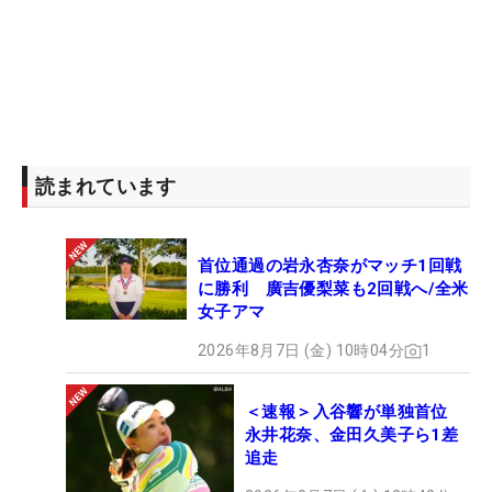
読まれています
首位通過の岩永杏奈がマッチ1回戦
に勝利 廣吉優梨菜も2回戦へ/全米
女子アマ
2026年8月7日 (金) 10時04分
1
＜速報＞入谷響が単独首位
永井花奈、金田久美子ら1差
追走