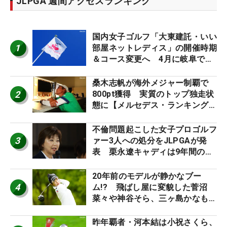
JLPGA 週間アクセスランキング
国内女子ゴルフ「大東建託・いい
1
部屋ネットレディス」の開催時期
＆コース変更へ 4月に岐阜で開
催
桑木志帆が海外メジャー制覇で
2
800pt獲得 実質のトップ独走状
態に【メルセデス・ランキング番
外編】
不倫問題起こした女子プロゴルフ
3
ァー3人への処分をJLPGAが発
表 栗永遼キャディは9年間の立
ち入り禁止
20年前のモデルが静かなブー
4
ム!? 飛ばし屋に変貌した菅沼
菜々や神谷そら、三ヶ島かなも使
う“名器”が人気な理由【ツアープ
ロたちの“飛ばしギア”】
昨年覇者・河本結は小祝さくら、