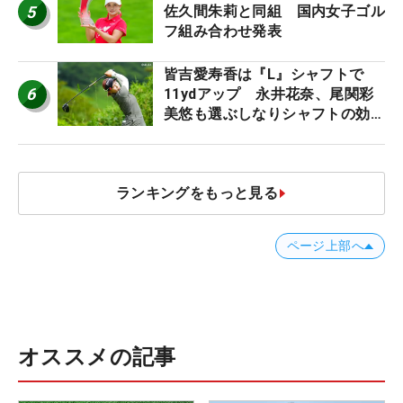
5
佐久間朱莉と同組 国内女子ゴル
フ組み合わせ発表
皆吉愛寿香は『L』シャフトで
6
11ydアップ 永井花奈、尾関彩
美悠も選ぶしなりシャフトの効果
【ツアープロたちの“飛ばしギ
ア”】
ランキングをもっと見る
ページ上部へ
オススメの記事