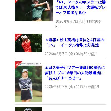
「61」マークのホスラーは勝
てば70人抜き！ 大逆転プレ
ーオフ進出なるか
2026年8月7日 (金) 11時30分
1
＜速報＞松山英樹は首位と4打差の
「65」 イーグル奪取で好発進
2026年8月7日 (金) 06時59分
1
金田久美子がツアー通算500試合に
参戦！ プロ18年目の大記録達成に
「あんびりーばぼー」
2026年8月7日 (金) 11時25分
19