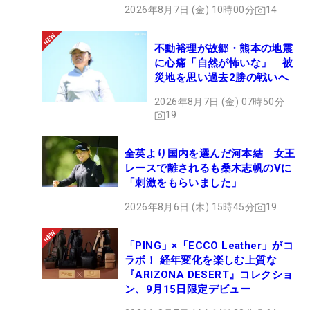
2026年8月7日 (金) 10時00分
14
不動裕理が故郷・熊本の地震
に心痛「自然が怖いな」 被
災地を思い過去2勝の戦いへ
2026年8月7日 (金) 07時50分
19
全英より国内を選んだ河本結 女王
レースで離されるも桑木志帆のVに
「刺激をもらいました」
2026年8月6日 (木) 15時45分
19
「PING」×「ECCO Leather」がコ
ラボ！ 経年変化を楽しむ上質な
『ARIZONA DESERT』コレクショ
ン、9月15日限定デビュー