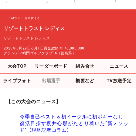
JLPGAツアー
国内女子
リゾートトラスト レディス
リゾートトラスト レディス
2025年5月29日-6月1日
賞金総額
¥140,000,000
グランディ鳴門ゴルフクラブ36（徳島県）
大会TOP
リーダーボード
組み合せ
ニュース
ライブフォト
出場選手
概要など
TV放送予定
【この大会のニュース】
今季自己ベスト＆初イーグルに初ボギーなし
復活目指す櫻井心那がたどり着いた“新メソッ
ド”【現地記者コラム】