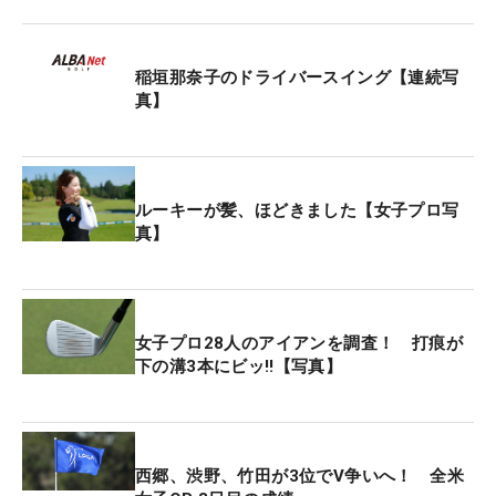
稲垣那奈子のドライバースイング【連続写
真】
ルーキーが髪、ほどきました【女子プロ写
真】
女子プロ28人のアイアンを調査！ 打痕が
下の溝3本にビッ‼【写真】
西郷、渋野、竹田が3位でV争いへ！ 全米