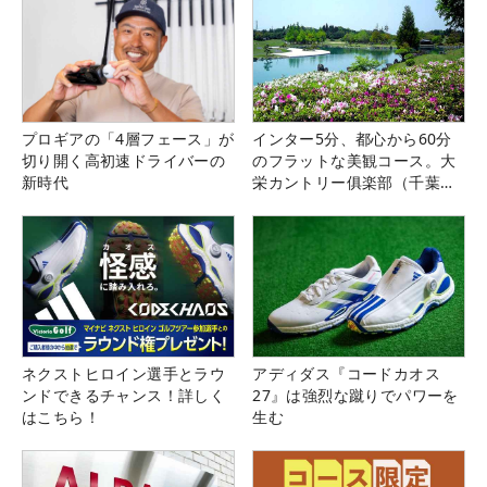
プロギアの「4層フェース」が
インター5分、都心から60分
切り開く高初速ドライバーの
のフラットな美観コース。大
新時代
栄カントリー俱楽部（千葉
県）
ネクストヒロイン選手とラウ
アディダス『コードカオス
ンドできるチャンス！詳しく
27』は強烈な蹴りでパワーを
はこちら！
生む