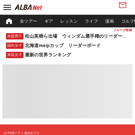
全ツアー
ギア
レッスン
ライフ
漫画
ゴルフ
メルマガ登録
松山英樹ら出場 ウィンダム選手権のリーダーボード
米国男子
北海道meijiカップ リーダーボード
国内女子
最新の世界ランキング
米国女子
JLPGAツアー
国内女子