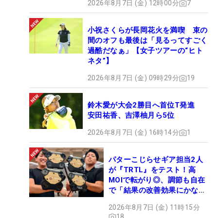
2026年8月7日 (金) 12時00分
7
小祝さくらが長岡花火を満喫 束の
間のオフも最後は「見るってすごく
過酷だなぁ」【女子ツアーの“ヒト
ネタ”】
2026年8月7日 (金) 09時29分
19
鈴木愛が大会2勝目へ首位T発進
安田祐香、吉澤柚月ら5位
2026年8月7日 (金) 16時14分
1
パターこじらせギア担当2人
が『TRTL』をテスト！高
MOIで転がり◎、調節も自在
で「結果の改善効果にかなり
の意外性」
2026年8月7日 (金) 11時15分
18