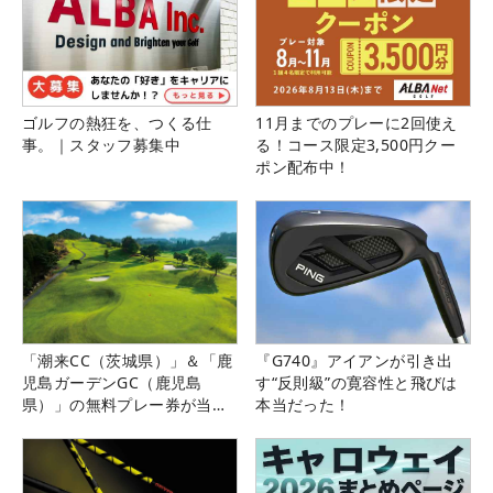
ゴルフの熱狂を、つくる仕
11月までのプレーに2回使え
事。｜スタッフ募集中
る！コース限定3,500円クー
ポン配布中！
「潮来CC（茨城県）」＆「鹿
『G740』アイアンが引き出
児島ガーデンGC（鹿児島
す“反則級”の寛容性と飛びは
県）」の無料プレー券が当た
本当だった！
る！！