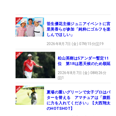
笹生優花主催ジュニアイベントに宮
里美香らが参加「純粋にゴルフを楽
しんでほしい」
2026年8月7日 (金) 07時15分
19
松山英樹は5アンダー暫定11
位 第1Rは悪天候のため順延
2026年8月7日 (金) 08時26分
1
夏場の重いグリーンで女子プロはパ
ターを替える アマチュアは「腹筋
に力を入れてください」【大西翔太
のHOTSHOT】