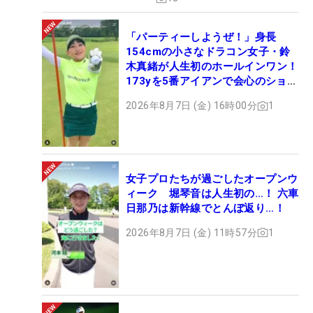
「パーティーしようぜ！」身長
154cmの小さなドラコン女子・鈴
木真緒が人生初のホールインワン！
173yを5番アイアンで会心のショッ
ト
2026年8月7日 (金) 16時00分
1
女子プロたちが過ごしたオープンウ
ィーク 堀琴音は人生初の…！ 六車
日那乃は新幹線でとんぼ返り…！
2026年8月7日 (金) 11時57分
1