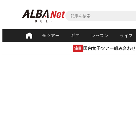
全ツアー
ギア
レッスン
ライフ
国内女子ツアー組み合わせ
注目