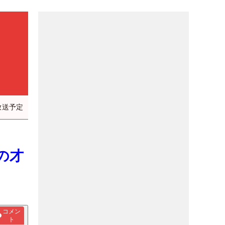
放送予定
の才
コメン
ト