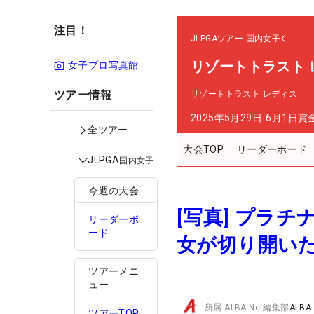
注目！
JLPGAツアー
国内女子
リゾートトラスト 
女子プロ写真館
ツアー情報
リゾートトラスト レディス
2025年5月29日-6月1日
賞
全ツアー
大会TOP
リーダーボード
JLPGA
国内女子
今週の大会
[写真] プラ
リーダーボ
ード
女が切り開い
ツアーメニ
ュー
所属
ALBA Net編集部
ALBA
ツアーTOP