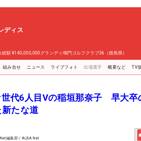
レディス
金総額
¥140,000,000
グランディ鳴門ゴルフクラブ36（徳島県）
組み合せ
ニュース
ライブフォト
出場選手
概要など
TV
チナ世代6人目Vの稲垣那奈子 早大卒
た新たな道
 Net編集部
/
ALBA Net