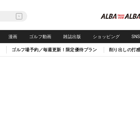
漫画
ゴルフ動画
雑誌出版
ショッピング
SN
ゴルフ場予約／毎週更新！限定優待プラン
削り出しの打