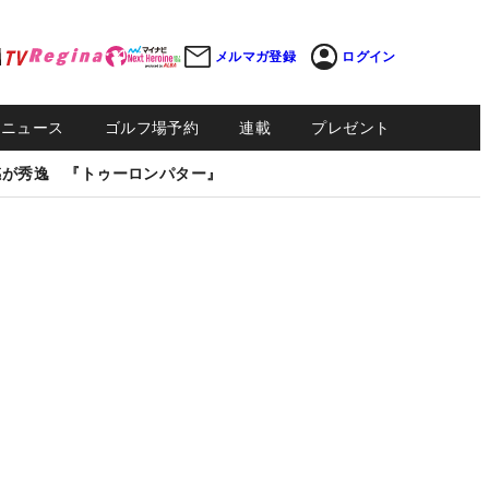
メルマガ登録
ログイン
Sニュース
ゴルフ場予約
連載
プレゼント
感が秀逸 『トゥーロンパター』