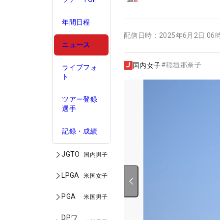
年間日程
配信日時：
2025年6月2日 06
ニュース
#
稲垣那奈子
国内女子
ライブフォ
ト
ツアー登録
選手
記録・成績
JGTO
国内男子
LPGA
米国女子
PGA
米国男子
DPワ