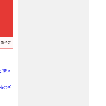
放送予定
“新メ
勝者のギ