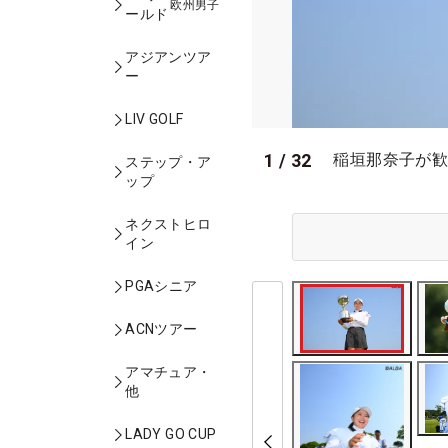
欧州男子
ールド
アジアンツア
ー
LIV GOLF
1
/
32
稲垣那奈子が歓
ステップ・ア
ップ
ネクストヒロ
イン
PGAシニア
ACNツアー
アマチュア・
他
LADY GO CUP