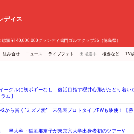
レディス
金総額
¥140,000,000
グランディ鳴門ゴルフクラブ36（徳島県）
組み合せ
ニュース
ライブフォト
出場選手
概要など
TV
イーグルに初ボギーなし 復活目指す櫻井心那がたどり着いた
コラム】
中2から貫く“ミズノ愛” 未発表プロトタイプFWも駆使！【
」 早大卒・稲垣那奈子が東京六大学出身者初のツアーV