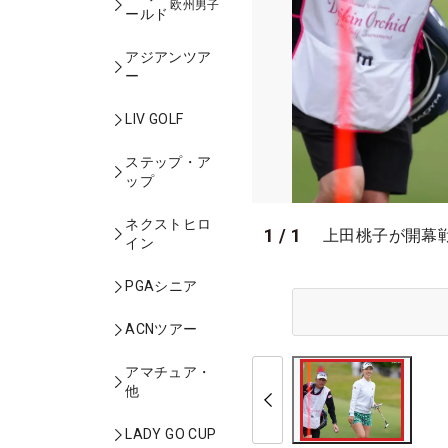
欧州男子
ールド
アジアンツア
ー
LIV GOLF
ステップ・ア
ップ
ネクストヒロ
1
/
1
上田桃子が開幕
イン
PGAシニア
ACNツアー
アマチュア・
他
LADY GO CUP