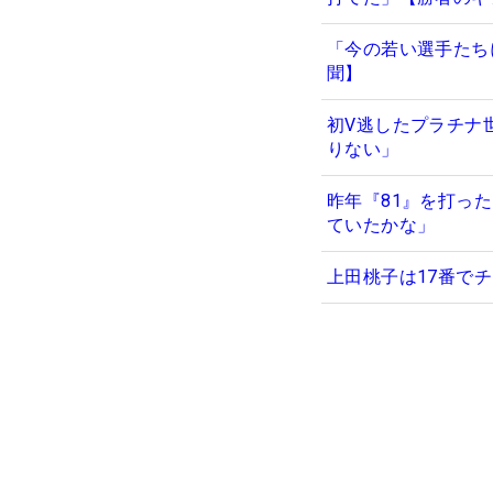
「今の若い選手たち
聞】
初V逃したプラチナ
りない」
昨年『81』を打っ
ていたかな」
上田桃子は17番で