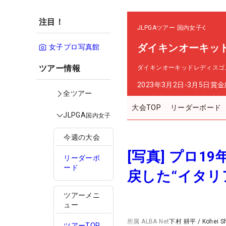
注目！
JLPGAツアー
国内女子
ダイキンオーキッ
女子プロ写真館
ツアー情報
ダイキンオーキッドレディスゴ
2023年3月2日-3月5日
賞金
全ツアー
大会TOP
リーダーボード
JLPGA
国内女子
今週の大会
[写真] プロ
リーダーボ
ード
戻した“イタリ
ツアーメニ
ュー
所属
ALBA Net
下村 耕平
/
Kohei 
ツアーTOP