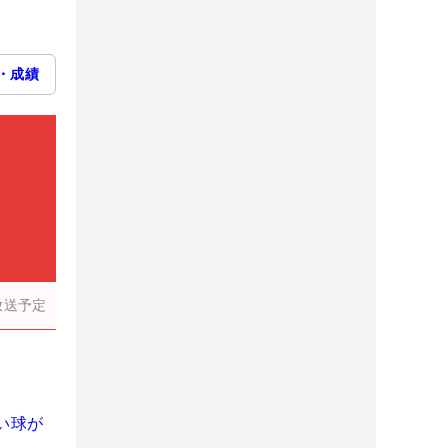
・成績
放送予定
い球が