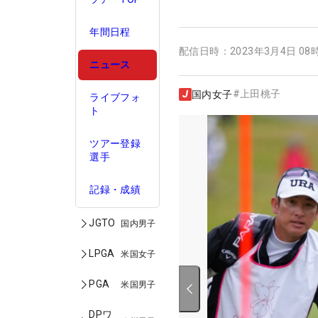
年間日程
配信日時：
2023年3月4日 08
ニュース
#
上田桃子
国内女子
ライブフォ
ト
ツアー登録
選手
記録・成績
JGTO
国内男子
LPGA
米国女子
PGA
米国男子
DPワ