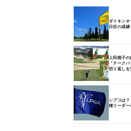
ダイキンオ
日目の成績
上田桃子の
「テークバ
切り返しを
シブコは？
権リーダー