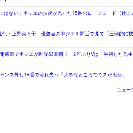
にはない」申ジエの技術が光った15番のローフェード【辻に
世代・上野菜々子 優勝者の申ジエを間近で見て「圧倒的に
た開幕戦で申ジエが世界63勝目！ 2年ぶりVは「手術した先
チャンス外し18番で流れ失う「大事なところでミスが出た」
ニュー