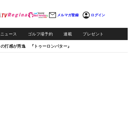
メルマガ登録
ログイン
Sニュース
ゴルフ場予約
連載
プレゼント
しの打感が秀逸 『トゥーロンパター』