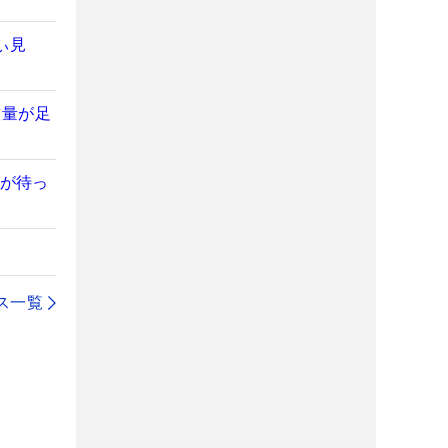
ぃ見
技量が足
生が待っ
ス一覧