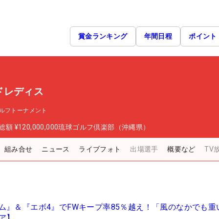
賞金ランキング
年間日程
ポイント
ドレディス
ルフトーナメント
総額
¥120,000,000
琉球ゴルフ倶楽部（沖縄県）
組み合せ
ニュース
ライブフォト
出場選手
概要など
TV
ム』＆『エボ4』でFWキープ率85％越え！「風のなかでも重
ア】