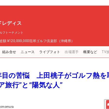
ドレディス
ルフトーナメント
総額
¥120,000,000
琉球ゴルフ倶楽部（沖縄県）
組み合せ
ニュース
ライブフォト
出場選手
概要など
TV
19年目の苦悩 上田桃子がゴルフ熱を
ア旅行”と“陽気な人”
Shimomura