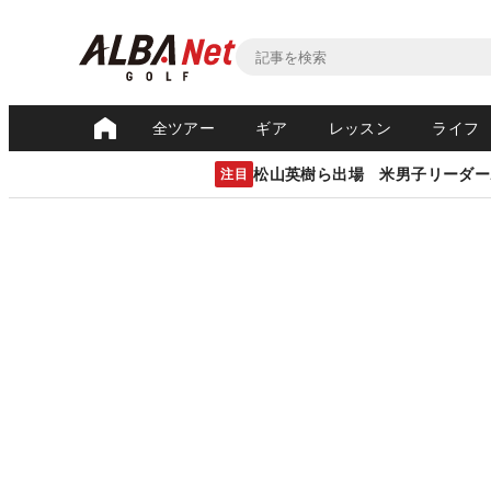
全ツアー
ギア
レッスン
ライフ
松山英樹ら出場 米男子リーダー
注目