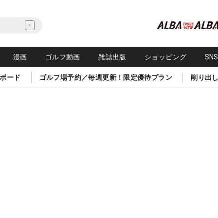
漫画
ゴルフ動画
雑誌出版
ショッピング
SN
ボード
ゴルフ場予約／毎週更新！限定優待プラン
削り出