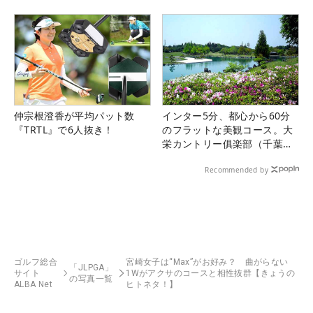
仲宗根澄香が平均パット数
インター5分、都心から60分
『TRTL』で6人抜き！
のフラットな美観コース。大
栄カントリー俱楽部（千葉
県）
Recommended by
ゴルフ総合
宮崎女子は“Max”がお好み？ 曲がらない
「JLPGA」
サイト
1Wがアクサのコースと相性抜群【きょうの
の写真一覧
ALBA Net
ヒトネタ！】