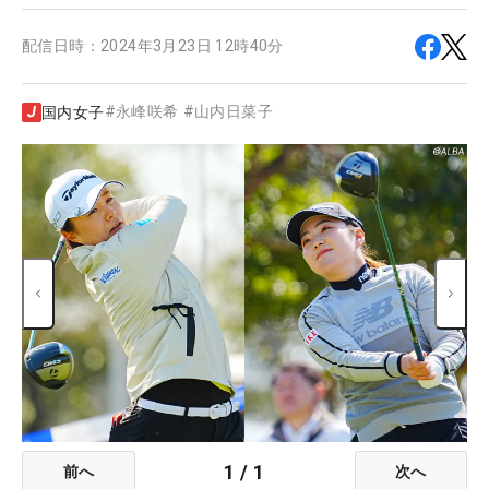
配信日時：
2024年3月23日 12時40分
#
永峰咲希
#
山内日菜子
国内女子
1
/
1
前へ
次へ