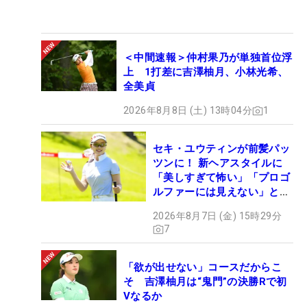
＜中間速報＞仲村果乃が単独首位浮
上 1打差に吉澤柚月、小林光希、
全美貞
2026年8月8日 (土) 13時04分
1
セキ・ユウティンが前髪パッ
ツンに！ 新ヘアスタイルに
「美しすぎて怖い」「プロゴ
ルファーには見えない」とコ
メント殺到
2026年8月7日 (金) 15時29分
7
「欲が出せない」コースだからこ
そ 吉澤柚月は“鬼門”の決勝Rで初
Vなるか