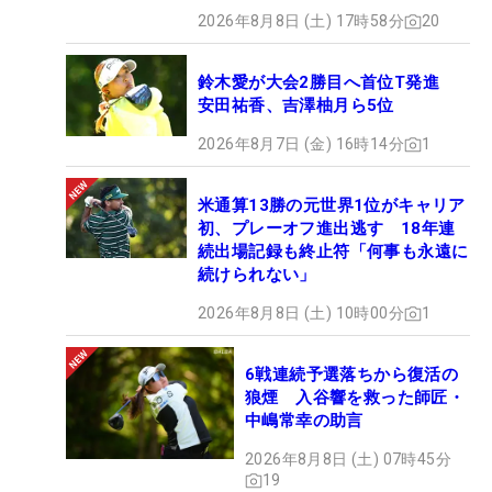
2026年8月8日 (土) 17時58分
20
鈴木愛が大会2勝目へ首位T発進
安田祐香、吉澤柚月ら5位
2026年8月7日 (金) 16時14分
1
米通算13勝の元世界1位がキャリア
初、プレーオフ進出逃す 18年連
続出場記録も終止符「何事も永遠に
続けられない」
2026年8月8日 (土) 10時00分
1
6戦連続予選落ちから復活の
狼煙 入谷響を救った師匠・
中嶋常幸の助言
2026年8月8日 (土) 07時45分
19