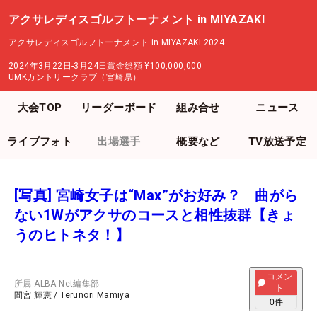
アクサレディスゴルフトーナメント in MIYAZAKI
アクサレディスゴルフトーナメント in MIYAZAKI 2024
2024年3月22日-3月24日
賞金総額
¥100,000,000
UMKカントリークラブ（宮崎県）
大会TOP
リーダーボード
組み合せ
ニュース
ライブフォト
出場選手
概要など
TV放送予定
[写真] 宮崎女子は“Max”がお好み？ 曲がら
ない1Wがアクサのコースと相性抜群【きょ
うのヒトネタ！】
コメン
所属
ALBA Net編集部
ト
間宮 輝憲
/
Terunori Mamiya
0
件