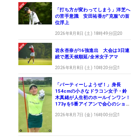
「打ち方が変わってしまう」洋芝へ
の苦手意識 安田祐香が“克服”の首
位浮上
2026年8月8日 (土) 18時49分
20
岩永杏奈が16強進出 大会は3日連
続で悪天候順延/全米女子アマ
2026年8月8日 (土) 10時20分
1
「パーティーしようぜ！」身長
154cmの小さなドラコン女子・鈴
木真緒が人生初のホールインワン！
173yを5番アイアンで会心のショッ
ト
2026年8月7日 (金) 16時00分
1