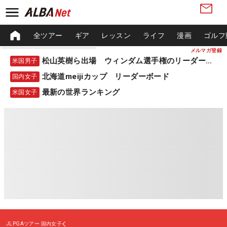
全ツアー
ギア
レッスン
ライフ
漫画
ゴルフ
メルマガ登録
松山英樹ら出場 ウィンダム選手権のリーダーボード
米国男子
北海道meijiカップ リーダーボード
国内女子
最新の世界ランキング
米国女子
JLPGAツアー
国内女子