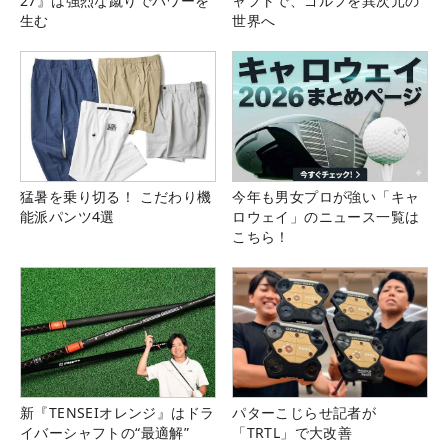
27』は強烈な蹴りでパワーを
ャフトで、ゴルフを異次元の
生む
世界へ
猛暑を乗り切る！ こだわり機
今年も男女プロが強い「キャ
能派パンツ4選
ロウェイ」のニュース一覧は
こちら！
新『TENSEIオレンジ』はドラ
パターこじらせ記者が
イバーシャフトの“最適解”
「TRTL」で大改善