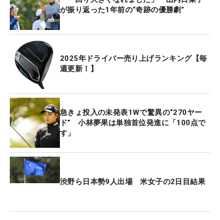
が振り返った1年前の“奇跡の優勝劇”
2025年ドライバー売り上げランキング【毎
週更新！】
急きょ投入の未発表1Wで驚異の“270ヤー
ド” 小林夢果は単独首位発進に「100点で
す」
渋野ら日本勢9人出場 米女子の2日目結果