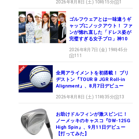
2026年8月8日 (土) 10時15分
1
ゴルフウェアとは一味違うギ
ャップにノックアウト！ ファ
ンが惚れ直した「ドレス姿が
完璧すぎる女子プロ」神10
2026年8月7日 (金) 19時45分
111
全周アライメントを初搭載！ ブリ
ヂストン『TOUR B JGR Roll-in
Alignment』、8月7日デビュー
2026年8月8日 (土) 11時35分
13
お助けドルフィンが激スピンに！
ノーメッキのキャスコ『DW-125G
High Spin』、9月11日デビュー
【打ってみた】