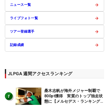
→
ニュース一覧
→
ライブフォト一覧
→
ツアー登録選手
→
記録成績
JLPGA 週間アクセスランキング
桑木志帆が海外メジャー制覇で
1
800pt獲得 実質のトップ独走状
態に【メルセデス・ランキング番
外編】