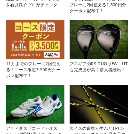
を石井良介プロがチェック
プレーに2回使える1,500円分
クーポン配布中！
11月までのプレーに2回使え
プロギアのRS DUOはFW・UT
る！コース限定3,500円クー
も完成度が高く購入者続出！
ポン配布中！
アディダス『コードカオス
スイスの叡智が生んだTPTシ