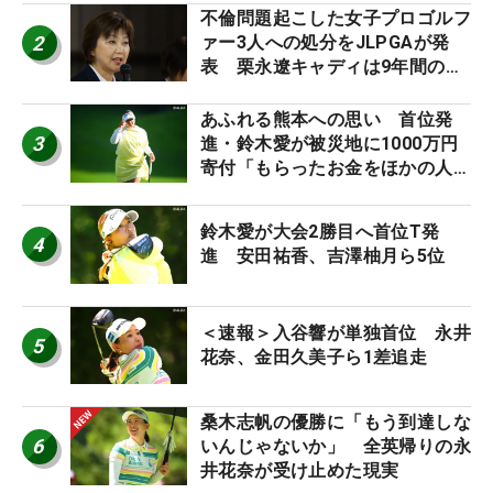
不倫問題起こした女子プロゴルフ
2
ァー3人への処分をJLPGAが発
表 栗永遼キャディは9年間の立
ち入り禁止
あふれる熊本への思い 首位発
3
進・鈴木愛が被災地に1000万円
寄付「もらったお金をほかの人
に」
鈴木愛が大会2勝目へ首位T発
4
進 安田祐香、吉澤柚月ら5位
＜速報＞入谷響が単独首位 永井
5
花奈、金田久美子ら1差追走
桑木志帆の優勝に「もう到達しな
6
いんじゃないか」 全英帰りの永
井花奈が受け止めた現実