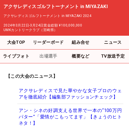
アクサレディスゴルフトーナメント in MIYAZAKI
アクサレディスゴルフトーナメント in MIYAZAKI 2024
2024年3月22日-3月24日
賞金総額
¥100,000,000
UMKカントリークラブ（宮崎県）
大会TOP
リーダーボード
組み合せ
ニュース
ライブフォト
出場選手
概要など
TV放送予定
【この大会のニュース】
アクサレディスで見た華やかな女子プロのウェ
アを徹底紹介【編集部ファッションチェック】
アン・シネの好調支える世界で一本の“100万円
パター”「愛情がこもってます」【きょうのヒト
ネタ！】