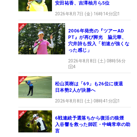
安田祐香、吉澤柚月ら5位
2026年8月7日 (金) 16時14分
1
2006年発売の『ツアーAD
PT』が再び脚光 脇元華、
穴井詩も投入「初速が強くな
った感じ」
2026年8月8日 (土) 08時56分
4
松山英樹は「69」も26位に後退
日本勢2人が決勝へ
2026年8月8日 (土) 08時41分
1
6戦連続予選落ちから復活の狼煙
入谷響を救った師匠・中嶋常幸の助
言