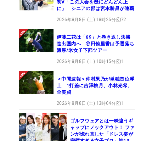
初V「この大会を機にどんどん上
に」 シニアの部は宮本勝昌が連覇
2026年8月8日 (土) 18時25分
72
伊藤二花は「69」と巻き返し決勝
進出圏内へ 谷田侑里香は予選落ち
濃厚/米女子下部ツアー
2026年8月8日 (土) 10時15分
1
＜中間速報＞仲村果乃が単独首位浮
上 1打差に吉澤柚月、小林光希、
全美貞
2026年8月8日 (土) 13時04分
1
ゴルフウェアとは一味違うギ
ャップにノックアウト！ ファ
ンが惚れ直した「ドレス姿が
完璧すぎる女子プロ」神10