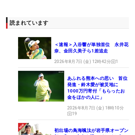
読まれています
＜速報＞入谷響が単独首位 永井花
奈、金田久美子ら1差追走
2026年8月7日 (金) 12時42分
1
あふれる熊本への思い 首位
発進・鈴木愛が被災地に
1000万円寄付「もらったお
金をほかの人に」
2026年8月7日 (金) 18時10分
19
初出場の鳥海颯汰が岩手県オープン