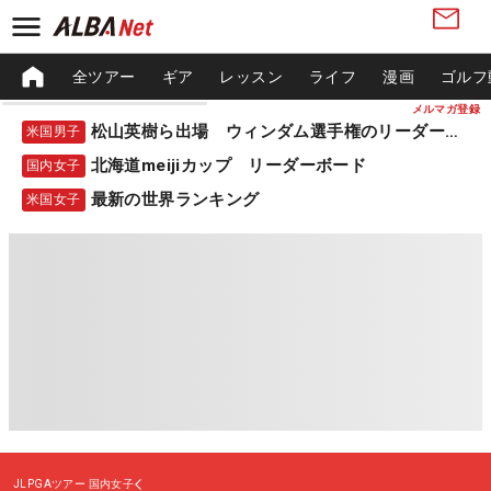
全ツアー
ギア
レッスン
ライフ
漫画
ゴルフ
メルマガ登録
松山英樹ら出場 ウィンダム選手権のリーダーボード
米国男子
北海道meijiカップ リーダーボード
国内女子
最新の世界ランキング
米国女子
JLPGAツアー
国内女子