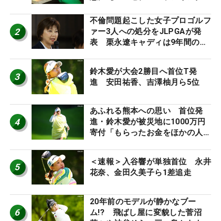
外編】
不倫問題起こした女子プロゴルフ
2
ァー3人への処分をJLPGAが発
表 栗永遼キャディは9年間の立
ち入り禁止
鈴木愛が大会2勝目へ首位T発
3
進 安田祐香、吉澤柚月ら5位
あふれる熊本への思い 首位発
4
進・鈴木愛が被災地に1000万円
寄付「もらったお金をほかの人
に」
＜速報＞入谷響が単独首位 永井
5
花奈、金田久美子ら1差追走
20年前のモデルが静かなブー
6
ム!? 飛ばし屋に変貌した菅沼