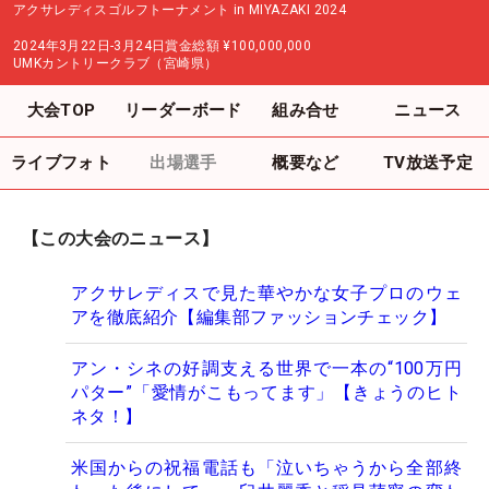
アクサレディスゴルフトーナメント in MIYAZAKI 2024
2024年3月22日-3月24日
賞金総額
¥100,000,000
UMKカントリークラブ（宮崎県）
大会TOP
リーダーボード
組み合せ
ニュース
ライブフォト
出場選手
概要など
TV放送予定
【この大会のニュース】
アクサレディスで見た華やかな女子プロのウェ
アを徹底紹介【編集部ファッションチェック】
アン・シネの好調支える世界で一本の“100万円
パター”「愛情がこもってます」【きょうのヒト
ネタ！】
米国からの祝福電話も「泣いちゃうから全部終