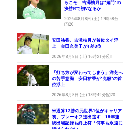
らこそ 吉澤柚月は“鬼門”の
決勝Rで初Vなるか
2026年8月8日 (土) 17時58分
20
安田祐香、吉澤柚月が首位タイ浮
上 金田久美子が1差3位
2026年8月8日 (土) 16時21分
1
「打ち方が変わってしまう」洋芝へ
の苦手意識 安田祐香が“克服”の首
位浮上
2026年8月8日 (土) 18時49分
20
米通算13勝の元世界1位がキャリア
初、プレーオフ進出逃す 18年連
続出場記録も終止符「何事も永遠に
続けられない」