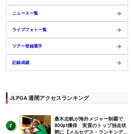
→
ニュース一覧
→
ライブフォト一覧
→
ツアー登録選手
→
記録成績
JLPGA 週間アクセスランキング
桑木志帆が海外メジャー制覇で
1
800pt獲得 実質のトップ独走状
態に【メルセデス・ランキング番