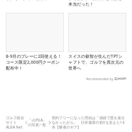
本当だった！
8-9月のプレーに2回使える！
スイスの叡智が生んだTPTシ
コース限定2,000円クーポン
ャフトで、ゴルフを異次元の
配布中！
世界へ
Recommended by
ゴルフ総合
契約フリーになった理由は「成績で恩を返せ
「JLPGA」
サイト
なかったから」 臼井麗香の初Vを支えた14
の写真一覧
ALBA Net
本【勝者のギア】