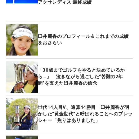
アクサレディス 最終成績
臼井麗香のプロフィール＆これまでの成績
をおさらい
「30歳までゴルフをやると決めているか
ら…」 泣きながら過ごした“苦難の2年
間”を支えた臼井麗香の信念
世代14人目V、通算44勝目 臼井麗香が明
かした“黄金世代”と呼ばれることへのプレッ
シャー「焦りはありました」