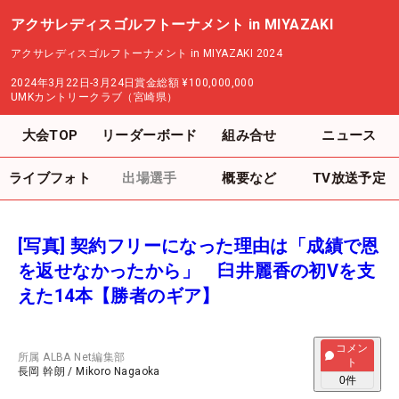
アクサレディスゴルフトーナメント in MIYAZAKI
アクサレディスゴルフトーナメント in MIYAZAKI 2024
2024年3月22日-3月24日
賞金総額
¥100,000,000
UMKカントリークラブ（宮崎県）
大会TOP
リーダーボード
組み合せ
ニュース
ライブフォト
出場選手
概要など
TV放送予定
[写真] 契約フリーになった理由は「成績で恩
を返せなかったから」 臼井麗香の初Vを支
えた14本【勝者のギア】
コメン
所属
ALBA Net編集部
ト
長岡 幹朗
/
Mikoro Nagaoka
0
件