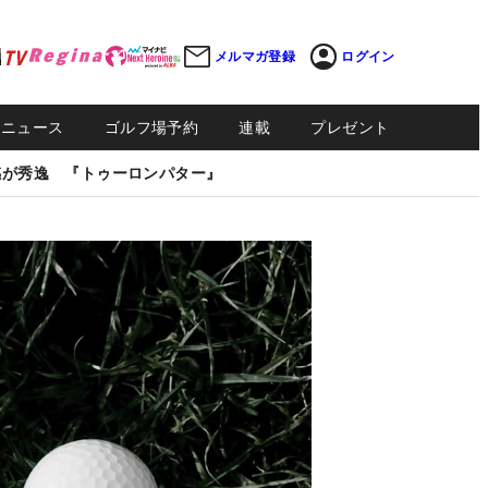
メルマガ登録
ログイン
Sニュース
ゴルフ場予約
連載
プレゼント
感が秀逸 『トゥーロンパター』