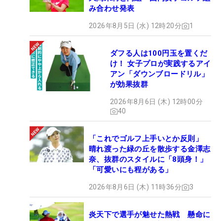
み合わせ発表
2026年8月5日 (水) 12時20分
1
ダフる人は100円玉を置くだ
け！ 女子プロが実践するアイ
アン「ダウンブロードリル」
が効果抜群
2026年8月6日 (木) 12時00分
40
「これでゴルフ上手いとか反則」
晴れ渡った緑の丘を散歩する金澤志
奈、抜群のスタイルに「8頭身！」
「可愛いにも程がある」
2026年8月6日 (木) 11時36分
3
炎天下で選手が魅せた熱戦 懸命に