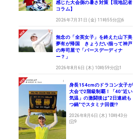
感じた大会側の暑さ対策【現地記者
コラム】
2026年7月31日 (金) 11時55分
6
無念の「全英女子」を終えた山下美
夢有が帰国 きょうだい揃って神戸
の寿司屋で「バースデーディナ
ー？」
2026年8月6日 (木) 10時59分
1
身長154cmのドラコン女子が
大会で2階級制覇！「40°近い
気温」の激闘後は“2日連続も
つ鍋”でスタミナ回復!?
2026年8月6日 (木) 10時43分
9