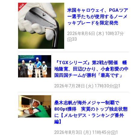
米国キャロウェイ、PGAツア
ー選手たちが使用するノーメ
ッキブレードを限定発売
2026年8月6日 (木) 10時37分
33
『TGXシリーズ』第2戦が開催 幡
地隆寛、田辺ひかり、小倉彩愛の中
国四国チームが勝利「最高です」
2026年7月28日 (火) 17時30分
1
桑木志帆が海外メジャー制覇で
800pt獲得 実質のトップ独走状態
に【メルセデス・ランキング番外
編】
2026年8月3日 (月) 11時45分
1