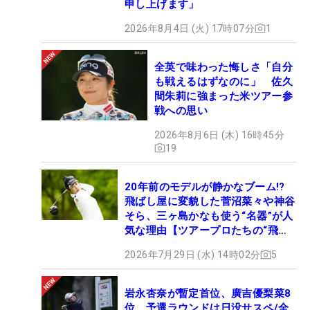
申し上げます」
2026年8月4日 (火) 17時07分
1
全英で味わった悔しさ「自分
も戦えるはずなのに」 佐久
間朱莉に強まった米ツアー参
戦への思い
2026年8月6日 (木) 16時45分
19
20年前のモデルが静かなブーム!?
飛ばし屋に変貌した菅沼菜々や神谷
そら、三ヶ島かなも使う“名器”が人
気な理由【ツアープロたちの“飛ば
しギア”】
2026年7月29日 (水) 14時02分
5
岩永杏奈が暫定首位、廣吉優梨菜8
位 予選ラウンドは日没サスペ/全