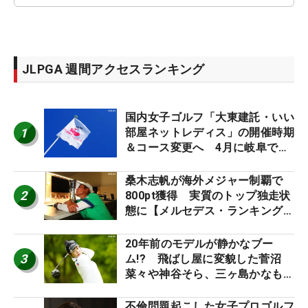
JLPGA 週間アクセスランキング
国内女子ゴルフ「大東建託・いい
1
部屋ネットレディス」の開催時期
＆コース変更へ 4月に岐阜で開
催
桑木志帆が海外メジャー制覇で
2
800pt獲得 実質のトップ独走状
態に【メルセデス・ランキング番
外編】
20年前のモデルが静かなブー
3
ム!? 飛ばし屋に変貌した菅沼
菜々や神谷そら、三ヶ島かなも使
う“名器”が人気な理由【ツアープ
ロたちの“飛ばしギア”】
不倫問題起こした女子プロゴルフ