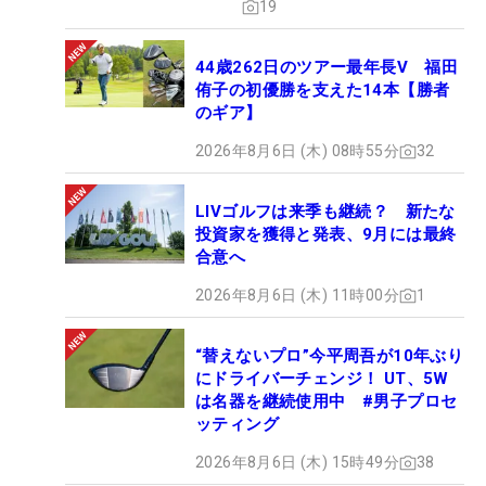
19
44歳262日のツアー最年長V 福田
侑子の初優勝を支えた14本【勝者
のギア】
2026年8月6日 (木) 08時55分
32
LIVゴルフは来季も継続？ 新たな
投資家を獲得と発表、9月には最終
合意へ
2026年8月6日 (木) 11時00分
1
“替えないプロ”今平周吾が10年ぶり
にドライバーチェンジ！ UT、5W
は名器を継続使用中 #男子プロセ
ッティング
2026年8月6日 (木) 15時49分
38