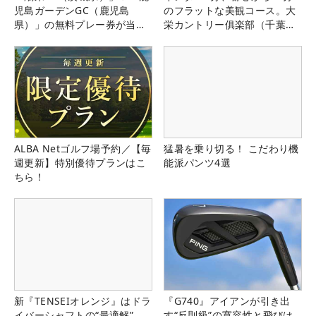
児島ガーデンGC（鹿児島
のフラットな美観コース。大
県）」の無料プレー券が当た
栄カントリー俱楽部（千葉
る！！
県）
ALBA Netゴルフ場予約／【毎
猛暑を乗り切る！ こだわり機
週更新】特別優待プランはこ
能派パンツ4選
ちら！
新『TENSEIオレンジ』はドラ
『G740』アイアンが引き出
イバーシャフトの“最適解”
す“反則級”の寛容性と飛びは