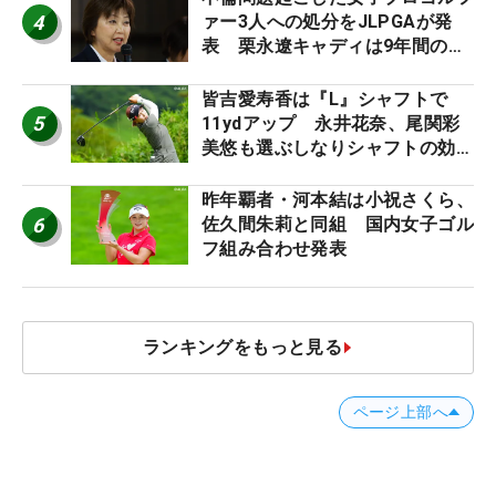
4
ァー3人への処分をJLPGAが発
表 栗永遼キャディは9年間の立
ち入り禁止
皆吉愛寿香は『L』シャフトで
5
11ydアップ 永井花奈、尾関彩
美悠も選ぶしなりシャフトの効果
【ツアープロたちの“飛ばしギ
ア”】
昨年覇者・河本結は小祝さくら、
6
佐久間朱莉と同組 国内女子ゴル
フ組み合わせ発表
ランキングをもっと見る
ページ上部へ