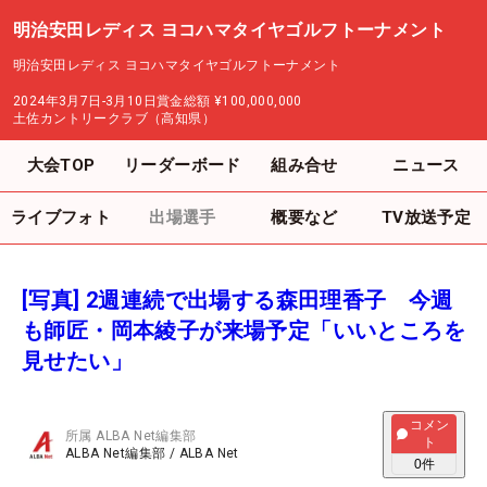
明治安田レディス ヨコハマタイヤゴルフトーナメント
明治安田レディス ヨコハマタイヤゴルフトーナメント
2024年3月7日-3月10日
賞金総額
¥100,000,000
土佐カントリークラブ（高知県）
大会TOP
リーダーボード
組み合せ
ニュース
ライブフォト
出場選手
概要など
TV放送予定
[写真] 2週連続で出場する森田理香子 今週
も師匠・岡本綾子が来場予定「いいところを
見せたい」
コメン
所属
ALBA Net編集部
ト
ALBA Net編集部
/
ALBA Net
0
件