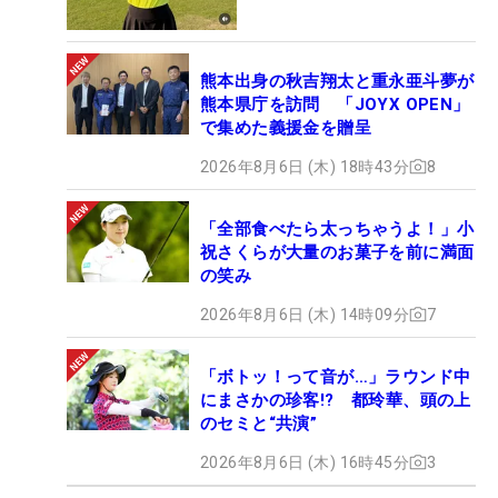
熊本出身の秋吉翔太と重永亜斗夢が
熊本県庁を訪問 「JOYX OPEN」
で集めた義援金を贈呈
2026年8月6日 (木) 18時43分
8
「全部食べたら太っちゃうよ！」小
祝さくらが大量のお菓子を前に満面
の笑み
2026年8月6日 (木) 14時09分
7
「ボトッ！って音が…」ラウンド中
にまさかの珍客!? 都玲華、頭の上
のセミと“共演”
2026年8月6日 (木) 16時45分
3