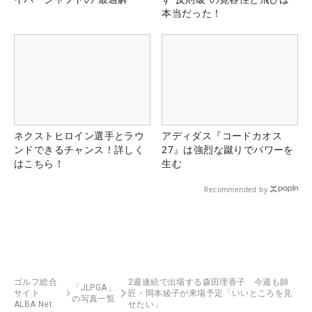
本当だった！
ネクストヒロイン選手とラウ
アディダス『コードカオス
ンドできるチャンス！詳しく
27』は強烈な蹴りでパワーを
はこちら！
生む
Recommended by
ゴルフ総合
2週連続で出場する森田理香子 今週も師
「JLPGA」
サイト
匠・岡本綾子が来場予定「いいところを見
の写真一覧
ALBA Net
せたい」