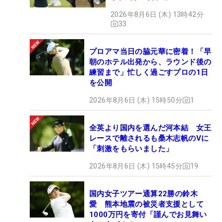
2026年8月6日 (木) 13時42分
33
プロアマ当日の脇元華に密着！「早
朝のホテル出発から、ラウンド後の
練習まで」忙しく過ごすプロの1日
を公開
2026年8月6日 (木) 15時50分
1
全英より国内を選んだ河本結 女王
レースで離されるも桑木志帆のVに
「刺激をもらいました」
2026年8月6日 (木) 15時45分
19
国内女子ツアー通算22勝の鈴木
愛 熊本地震の被災者支援として
1000万円を寄付「謹んでお見舞い