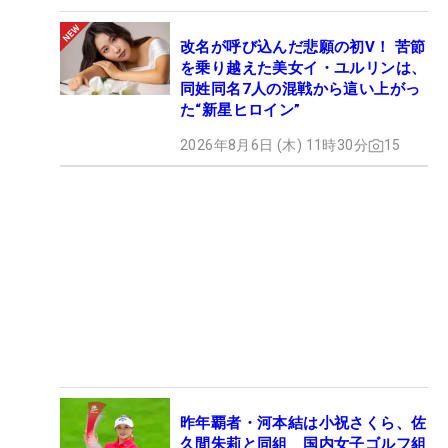
改名が呼び込んだ悲願の初V！ 苦節
を乗り越えた美女イ・ユルリンは、
同姓同名7人の混戦から這い上がっ
た“新星ヒロイン”
2026年8月6日 (木) 11時30分
15
昨年覇者・河本結は小祝さくら、佐
久間朱莉と同組 国内女子ゴルフ組