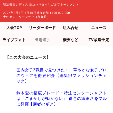
明治安田レディス ヨコハマタイヤゴルフトーナメント
2024年3月7日-3月10日
賞金総額
¥100,000,000
土佐カントリークラブ（高知県）
大会TOP
リーダーボード
組み合せ
ニュース
ライブフォト
出場選手
概要など
TV放送予定
【この大会のニュース】
国内女子2戦目で見つけた！ 華やかな女子プロ
のウェアを徹底紹介【編集部ファッションチェ
ック】
鈴木愛の幅広ブレード・特注センターシャフト
は「ごまかしが効かない」 得意の繊細さをフル
に発揮【勝者のギア】