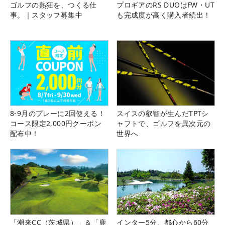
ゴルフの熱狂を、つくる仕
プロギアのRS DUOはFW・UT
事。｜スタッフ募集中
も完成度が高く購入者続出！
8-9月のプレーに2回使える！
スイスの叡智が生んだTPTシ
コース限定2,000円クーポン
ャフトで、ゴルフを異次元の
配布中！
世界へ
「潮来CC（茨城県）」＆「鹿
インター5分、都心から60分