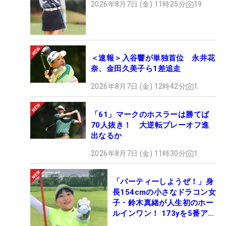
2026年8月7日 (金) 11時25分
19
＜速報＞入谷響が単独首位 永井花
奈、金田久美子ら1差追走
2026年8月7日 (金) 12時42分
1
「61」マークのホスラーは勝てば
70人抜き！ 大逆転プレーオフ進
出なるか
2026年8月7日 (金) 11時30分
1
「パーティーしようぜ！」身
長154cmの小さなドラコン女
子・鈴木真緒が人生初のホー
ルインワン！ 173yを5番アイ
アンで会心のショット