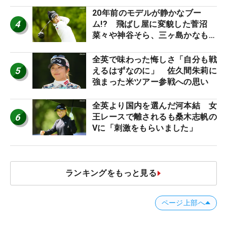
20年前のモデルが静かなブー
4
ム!? 飛ばし屋に変貌した菅沼
菜々や神谷そら、三ヶ島かなも使
う“名器”が人気な理由【ツアープ
ロたちの“飛ばしギア”】
全英で味わった悔しさ「自分も戦
5
えるはずなのに」 佐久間朱莉に
強まった米ツアー参戦への思い
全英より国内を選んだ河本結 女
6
王レースで離されるも桑木志帆の
Vに「刺激をもらいました」
ランキングをもっと見る
ページ上部へ