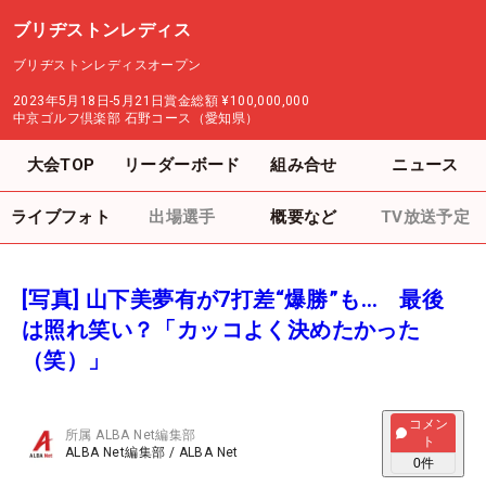
ブリヂストンレディス
ブリヂストンレディスオープン
2023年5月18日-5月21日
賞金総額
¥100,000,000
中京ゴルフ倶楽部 石野コース（愛知県）
大会TOP
リーダーボード
組み合せ
ニュース
ライブフォト
出場選手
概要など
TV放送予定
[写真] 山下美夢有が7打差“爆勝”も… 最後
は照れ笑い？「カッコよく決めたかった
（笑）」
コメン
所属
ALBA Net編集部
ト
ALBA Net編集部
/
ALBA Net
0
件