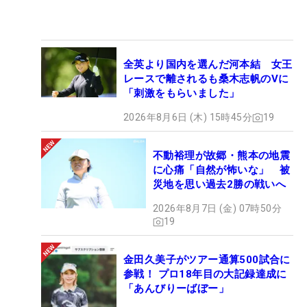
全英より国内を選んだ河本結 女王
レースで離されるも桑木志帆のVに
「刺激をもらいました」
2026年8月6日 (木) 15時45分
19
不動裕理が故郷・熊本の地震
に心痛「自然が怖いな」 被
災地を思い過去2勝の戦いへ
2026年8月7日 (金) 07時50分
19
金田久美子がツアー通算500試合に
参戦！ プロ18年目の大記録達成に
「あんびりーばぼー」