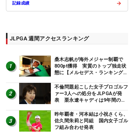
→
記録成績
JLPGA 週間アクセスランキング
桑木志帆が海外メジャー制覇で
1
800pt獲得 実質のトップ独走状
態に【メルセデス・ランキング番
外編】
不倫問題起こした女子プロゴルフ
2
ァー3人への処分をJLPGAが発
表 栗永遼キャディは9年間の立
ち入り禁止
昨年覇者・河本結は小祝さくら、
3
佐久間朱莉と同組 国内女子ゴル
フ組み合わせ発表