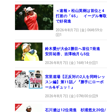
＜速報＞松山英樹は首位と4
打差の「65」 イーグル奪取
で好発進
2026年8月7日 (金) 06時59分
1
鈴木愛が大会2勝目へ首位T発進
安田祐香、吉澤柚月ら5位
2026年8月7日 (金) 16時14分
1
宮里道場【正反対の2人を同時レッ
スン編】第11話／『勝手にローボ
ール&ギュッ！』
2026年8月7日 (金) 07時00分
9
石川遼は12位発進 杉浦悠太20位/