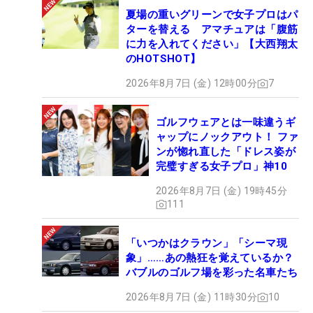
夏場の重いグリーンで女子プロはパ
ターを替える アマチュアは「腹筋
に力を入れてください」【大西翔太
のHOTSHOT】
2026年8月7日 (金) 12時00分
7
ゴルフウェアとは一味違うギ
ャップにノックアウト！ ファ
ンが惚れ直した「ドレス姿が
完璧すぎる女子プロ」神10
2026年8月7日 (金) 19時45分
111
「いつかはクラウン」「シーマ現
象」……あの熱狂を覚えているか？
バブルのゴルフ場を彩った名車たち
2026年8月7日 (金) 11時30分
10