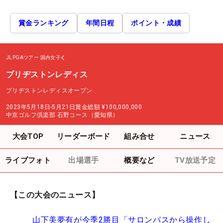
賞金ランキング
年間日程
ポイント・成績
JLPGAツアー
国内女子
ブリヂストンレディス
ブリヂストンレディスオープン
2023年5月18日-5月21日
賞金総額
¥100,000,000
中京ゴルフ倶楽部 石野コース（愛知県）
大会TOP
リーダーボード
組み合せ
ニュース
ライブフォト
出場選手
概要など
TV放送予定
【この大会のニュース】
山下美夢有が今季2勝目「サロンパスから操作し