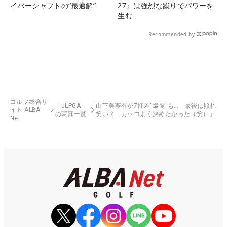
イバーシャフトの“最適解”
27』は強烈な蹴りでパワーを
生む
Recommended by
ゴルフ総合サ
「JLPGA」
山下美夢有が7打差“爆勝”も… 最後は照れ
イト ALBA
の写真一覧
笑い？「カッコよく決めたかった（笑）」
Net