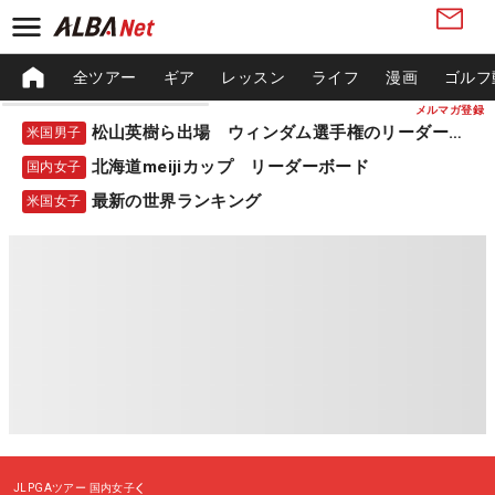
全ツアー
ギア
レッスン
ライフ
漫画
ゴルフ
メルマガ登録
松山英樹ら出場 ウィンダム選手権のリーダーボード
米国男子
北海道meijiカップ リーダーボード
国内女子
最新の世界ランキング
米国女子
JLPGAツアー
国内女子