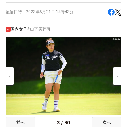
配信日時：
2023年5月21日 14時43分
#
山下美夢有
国内女子
3
/
30
前へ
次へ