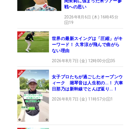
間朱莉に強まった米ツアー参
戦への思い
2026年8月6日 (木) 16時45分
19
世界の最新スイングは「圧縮」がキ
ーワード！ 久常涼が飛んで曲がら
ない理由
2026年8月7日 (金) 12時00分
35
女子プロたちが過ごしたオープンウ
ィーク 堀琴音は人生初の…！ 六車
日那乃は新幹線でとんぼ返り…！
2026年8月7日 (金) 11時57分
1