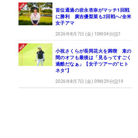
首位通過の岩永杏奈がマッチ1回戦
に勝利 廣吉優梨菜も2回戦へ/全米
女子アマ
2026年8月7日 (金) 10時04分
1
小祝さくらが長岡花火を満喫 束の
間のオフも最後は「見るってすごく
過酷だなぁ」【女子ツアーの“ヒト
ネタ”】
2026年8月7日 (金) 09時29分
19