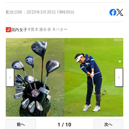
配信日時：
2023年3月20日 18時00分
#
青木瀬令奈
#
パター
国内女子
1
/
10
前へ
次へ