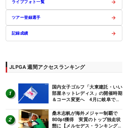
→
ライブフォト一覧
→
ツアー登録選手
→
記録成績
JLPGA 週間アクセスランキング
国内女子ゴルフ「大東建託・いい
1
部屋ネットレディス」の開催時期
＆コース変更へ 4月に岐阜で開
催
桑木志帆が海外メジャー制覇で
2
800pt獲得 実質のトップ独走状
態に【メルセデス・ランキング番