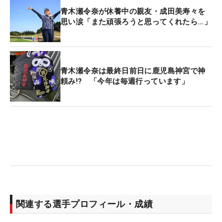
青木瀬令奈が休養中の親友・成田美寿々を
思い涙「また頑張ろうと思ってくれたら…」
青木瀬令奈は最終日前日に鹿児島神宮で神
頼み!? 「今年は毎週行っています」
関連する選手プロフィール・成績