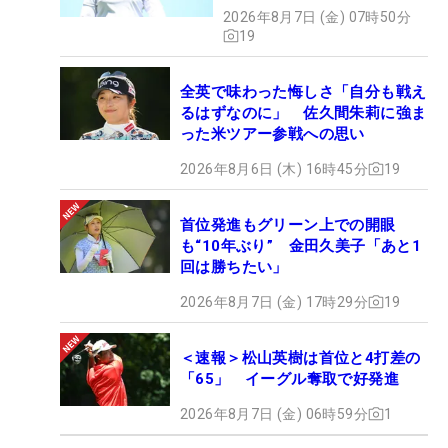
2026年8月7日 (金) 07時50分
19
全英で味わった悔しさ「自分も戦え
るはずなのに」 佐久間朱莉に強ま
った米ツアー参戦への思い
2026年8月6日 (木) 16時45分
19
首位発進もグリーン上での開眼
も“10年ぶり” 金田久美子「あと1
回は勝ちたい」
2026年8月7日 (金) 17時29分
19
＜速報＞松山英樹は首位と4打差の
「65」 イーグル奪取で好発進
2026年8月7日 (金) 06時59分
1