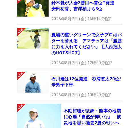
鈴木愛が大会2勝目へ首位T発進
安田祐香、吉澤柚月ら5位
2026年8月7日 (金) 16時14分
1
夏場の重いグリーンで女子プロはパ
ターを替える アマチュアは「腹筋
に力を入れてください」【大西翔太
のHOTSHOT】
2026年8月7日 (金) 12時00分
7
石川遼は12位発進 杉浦悠太20位/
米男子下部
2026年8月7日 (金) 10時29分
1
不動裕理が故郷・熊本の地震
に心痛「自然が怖いな」 被
災地を思い過去2勝の戦いへ