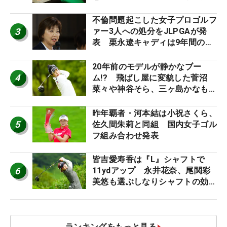
外編】
不倫問題起こした女子プロゴルフ
3
ァー3人への処分をJLPGAが発
表 栗永遼キャディは9年間の立
ち入り禁止
20年前のモデルが静かなブー
4
ム!? 飛ばし屋に変貌した菅沼
菜々や神谷そら、三ヶ島かなも使
う“名器”が人気な理由【ツアープ
ロたちの“飛ばしギア”】
昨年覇者・河本結は小祝さくら、
5
佐久間朱莉と同組 国内女子ゴル
フ組み合わせ発表
皆吉愛寿香は『L』シャフトで
6
11ydアップ 永井花奈、尾関彩
美悠も選ぶしなりシャフトの効果
【ツアープロたちの“飛ばしギ
ア”】
ランキングをもっと見る