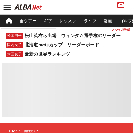
全ツアー
ギア
レッスン
ライフ
漫画
ゴルフ
メルマガ登録
松山英樹ら出場 ウィンダム選手権のリーダーボード
米国男子
北海道meijiカップ リーダーボード
国内女子
最新の世界ランキング
米国女子
JLPGAツアー
国内女子