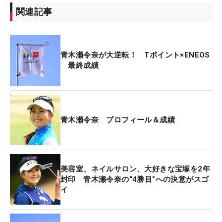
関連記事
青木瀬令奈が大逆転！ Tポイント×ENEOS
最終成績
青木瀬令奈 プロフィール＆成績
美容室、ネイルサロン、大好きな宝塚を2年
封印 青木瀬令奈の“4勝目”への決意がスゴ
イ