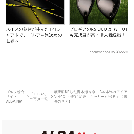
スイスの叡智が生んだTPTシ
プロギアのRS DUOはFW・UT
ャフトで、ゴルフを異次元の
も完成度が高く購入者続出！
世界へ
Recommended by
ゴルフ総合
飛距離UPした青木瀬令奈 3本体制のアイア
「JLPGA」
サイト
ンを“新・硬”に変更「キャリーが出る」【勝
の写真一覧
ALBA Net
者のギア】