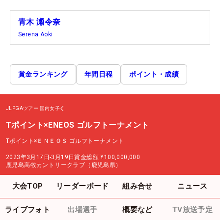
青木 瀬令奈
Serena Aoki
賞金ランキング
年間日程
ポイント・成績
JLPGAツアー
国内女子
Tポイント×ENEOS ゴルフトーナメント
Tポイント×ＥＮＥＯＳ ゴルフトーナメント
2023年3月17日-3月19日
賞金総額
¥100,000,000
鹿児島高牧カントリークラブ（鹿児島県）
大会TOP
リーダーボード
組み合せ
ニュース
ライブフォト
出場選手
概要など
TV放送予定