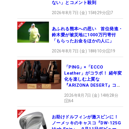
ない」とコメント殺到
2026年8月7日 (金) 15時29分
7
あふれる熊本への思い 首位発進・
鈴木愛が被災地に1000万円寄付
「もらったお金をほかの人に」
2026年8月7日 (金) 18時10分
19
「PING」×「ECCO
Leather」がコラボ！ 経年変
化を楽しむ上質な
『ARIZONA DESERT』コレ
クション、9月15日限定デビ
2026年8月7日 (金) 14時28分
ュー
64
お助けドルフィンが激スピンに！
ノーメッキのキャスコ『DW-125G
High Spin』、9月11日デビュー