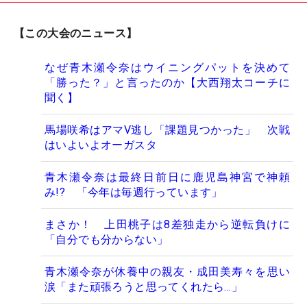
【この大会のニュース】
なぜ青木瀬令奈はウイニングパットを決めて
「勝った？」と言ったのか【大西翔太コーチに
聞く】
馬場咲希はアマV逃し「課題見つかった」 次戦
はいよいよオーガスタ
青木瀬令奈は最終日前日に鹿児島神宮で神頼
み!? 「今年は毎週行っています」
まさか！ 上田桃子は8差独走から逆転負けに
「自分でも分からない」
青木瀬令奈が休養中の親友・成田美寿々を思い
涙「また頑張ろうと思ってくれたら…」