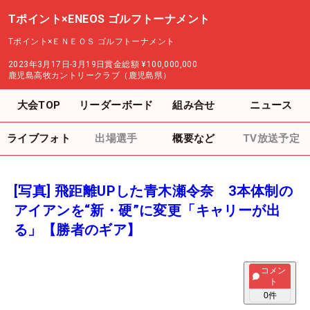
Tポイント×ENEOS ゴルフトーナメント
Tポイント×ＥＮＥＯＳ ゴルフトーナメント
2023年3月17日-3月19日
賞金総額
¥100,000,000
鹿児島高牧カントリークラブ（鹿児島県）
大会TOP
リーダーボード
組み合せ
ニュース
ライブフォト
出場選手
概要など
TV放送予定
[写真] 飛距離UPした青木瀬令奈 3本体制の
アイアンを“新・硬”に変更「キャリーが出
る」【勝者のギア】
コメン
ト
0
件