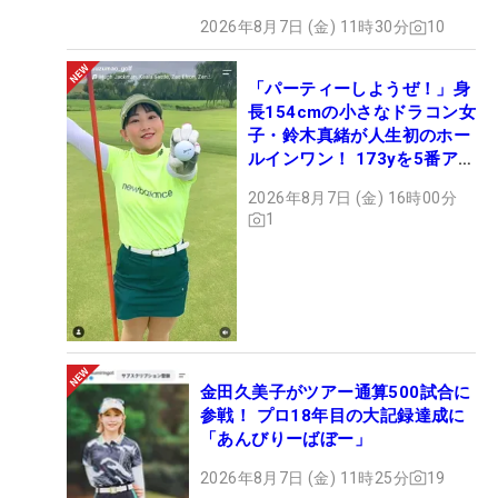
2026年8月7日 (金) 11時30分
10
「パーティーしようぜ！」身
長154cmの小さなドラコン女
子・鈴木真緒が人生初のホー
ルインワン！ 173yを5番アイ
アンで会心のショット
2026年8月7日 (金) 16時00分
1
金田久美子がツアー通算500試合に
参戦！ プロ18年目の大記録達成に
「あんびりーばぼー」
2026年8月7日 (金) 11時25分
19