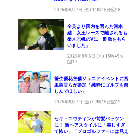
2026年8月7日 (金) 11時15分
18
全英より国内を選んだ河本
結 女王レースで離されるも
桑木志帆のVに「刺激をもら
いました」
2026年8月6日 (木) 15時45分
19
笹生優花主催ジュニアイベントに宮
里美香らが参加「純粋にゴルフを楽
しんでほしい」
2026年8月7日 (金) 07時15分
19
セキ・ユウティンが前髪パッツン
に！ 新ヘアスタイルに「美しすぎ
て怖い」「プロゴルファーには見え