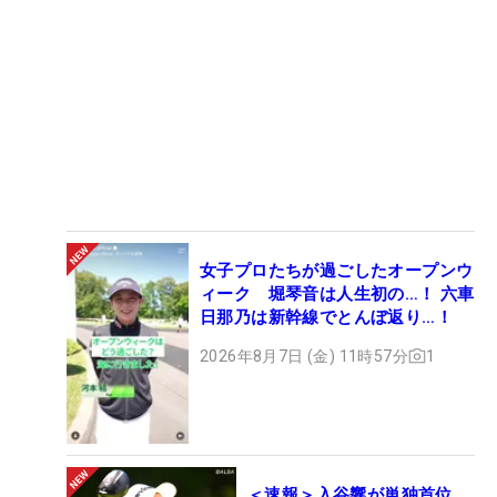
女子プロたちが過ごしたオープンウ
ィーク 堀琴音は人生初の…！ 六車
日那乃は新幹線でとんぼ返り…！
2026年8月7日 (金) 11時57分
1
＜速報＞入谷響が単独首位