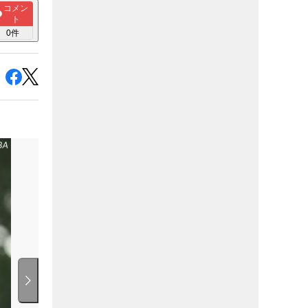
コメン
ト
0
件