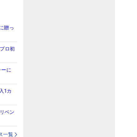
”に贈っ
がプロ初
ャーに
入1カ
「リベン
ス一覧