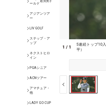
欧州男子
ールド
アジアンツア
ー
LIV GOLF
ステップ・ア
ップ
5連続トップ10
1
/
1
平）
ネクストヒロ
イン
PGAシニア
ACNツアー
アマチュア・
他
LADY GO CUP