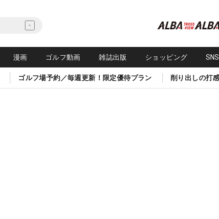
漫画
ゴルフ動画
雑誌出版
ショッピング
SN
ゴルフ場予約／毎週更新！限定優待プラン
削り出しの打