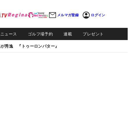
メルマガ登録
ログイン
Sニュース
ゴルフ場予約
連載
プレゼント
感が秀逸 『トゥーロンパター』