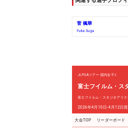
関連する選手プロフィ
菅 楓華
Fuka Suga
JLPGAツアー
国内女子
富士フイルム・ス
富士フイルム・スタジオアリス
2026年4月10日-4月12日
賞
大会TOP
リーダーボード