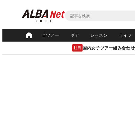
全ツアー
ギア
レッスン
ライフ
国内女子ツアー組み合わせ
注目