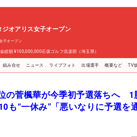
タジオアリス女子オープン
女子オープン
金総額
¥100,000,000
石坂ゴルフ倶楽部（埼玉県）
組み合せ
ニュース
ライブフォト
出場選手
概要など
TV
ク1位の菅楓華が今季初予選落ちへ 1
10も“一休み”「悪いなりに予選を