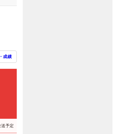
・成績
放送予定