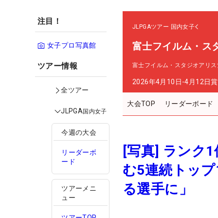
注目！
JLPGAツアー
国内女子
富士フイルム・ス
女子プロ写真館
ツアー情報
富士フイルム・スタジオアリス
2026年4月10日-4月12日
賞
全ツアー
大会TOP
リーダーボード
JLPGA
国内女子
今週の大会
[写真] ラン
リーダーボ
ード
む5連続トップ
る選手に」
ツアーメニ
ュー
ツアーTOP