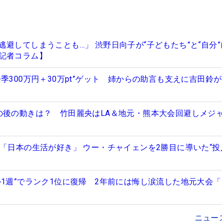
避してしまうことも…」 渋野日向子が“子どもたち”と“自分
記者コラム】
季300万円＋30万pt”ゲット 姉からの助言も支えに吉田鈴
の後の動きは？ 竹田麗央はLA＆地元・熊本大会回避しメジ
司「日本の生活が好き」 ウー・チャイェンを2勝目に導いた“投
か1週”でランク1位に復帰 2年前には悔し涙流した地元大会
ニュー