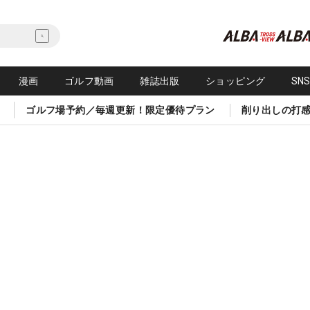
漫画
ゴルフ動画
雑誌出版
ショッピング
SN
ゴルフ場予約／毎週更新！限定優待プラン
削り出しの打