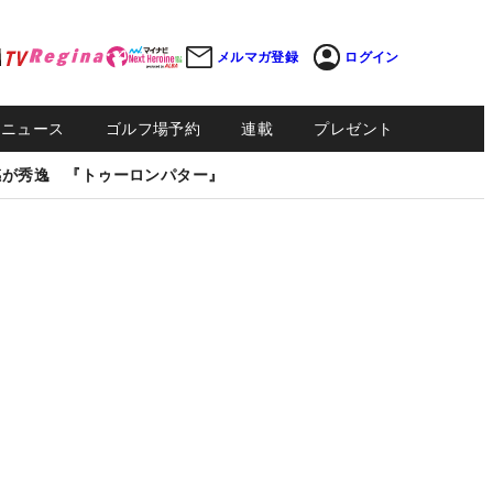
メルマガ登録
ログイン
Sニュース
ゴルフ場予約
連載
プレゼント
感が秀逸 『トゥーロンパター』