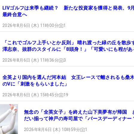
LIVゴルフは来季も継続？ 新たな投資家を獲得と発表、9
最終合意へ
2026年8月6日 (木) 11時00分
1
「これでゴルフ上手いとか反則」 晴れ渡った緑の丘を散歩
澤志奈、抜群のスタイルに「8頭身！」「可愛いにも程があ
2026年8月6日 (木) 11時36分
3
全英より国内を選んだ河本結 女王レースで離されるも桑
のVに「刺激をもらいました」
2026年8月6日 (木) 15時45分
19
無念の「全英女子」を終えた山下美夢有が帰国 
だい揃って神戸の寿司屋で「バースデーディナー
2026年8月6日 (木) 10時59分
1