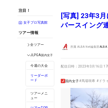
注目！
[写真] 23年
女子プロ写真館
バースイング
ツアー情報
全ツアー
所属
ALBA Net編集部
ALBA
JLPGA
国内女子
今週の大会
配信日時：
2023年3月16日 1
リーダーボ
ード
#
馬場咲希
#
ドラ
国内女子
ツアーメニ
ュー
ツアーTOP