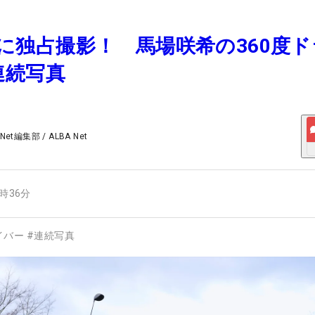
3月に独占撮影！ 馬場咲希の360度
連続写真
 Net編集部
/
ALBA Net
7時36分
イバー
#
連続写真