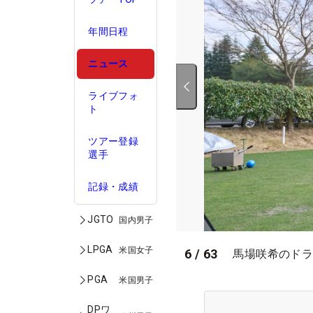
年間日程
ニュース
ライブフォ
ト
ツアー登録
選手
記録・成績
JGTO
国内男子
LPGA
米国女子
6
/
63
馬場咲希のドラ
PGA
米国男子
DPワ