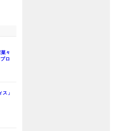
沼菜々
ープロ
ィス」