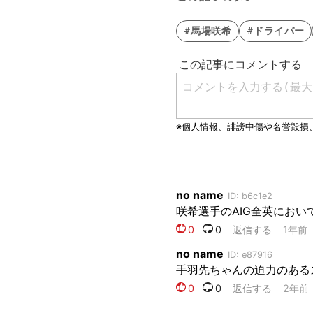
#馬場咲希
#ドライバー