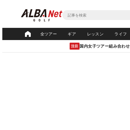
全ツアー
ギア
レッスン
ライフ
国内女子ツアー組み合わせ
注目