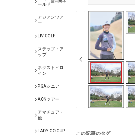
欧州男子
ールド
アジアンツア
ー
LIV GOLF
ステップ・ア
ップ
ネクストヒロ
イン
PGAシニア
ACNツアー
アマチュア・
他
LADY GO CUP
この記事のタグ