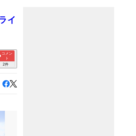
ドライ
コメン
ト
2
件