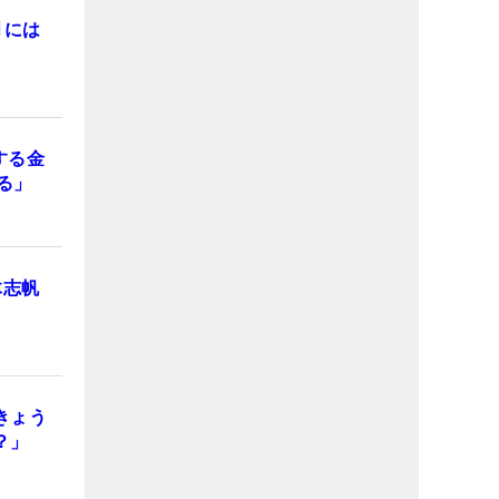
月には
する金
る」
木志帆
きょう
？」