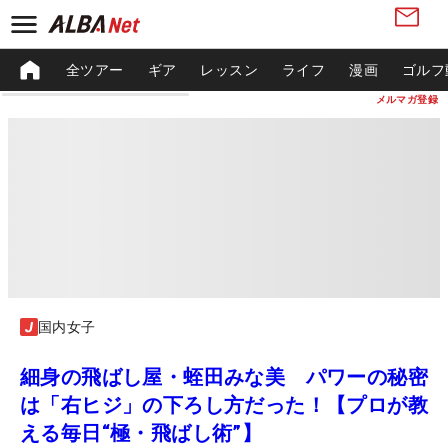
全ツアー
ギア
レッスン
ライフ
漫画
ゴルフ
メルマガ登録
国内女子
細身の飛ばし屋・蛭田みな美 パワーの秘密
は「右ヒジ」の下ろし方だった！【プロが教
える毎日“極・飛ばし術”】