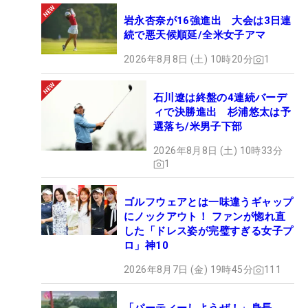
岩永杏奈が16強進出 大会は3日連
続で悪天候順延/全米女子アマ
2026年8月8日 (土) 10時20分
1
石川遼は終盤の4連続バーデ
ィで決勝進出 杉浦悠太は予
選落ち/米男子下部
2026年8月8日 (土) 10時33分
1
ゴルフウェアとは一味違うギャップ
にノックアウト！ ファンが惚れ直
した「ドレス姿が完璧すぎる女子プ
ロ」神10
2026年8月7日 (金) 19時45分
111