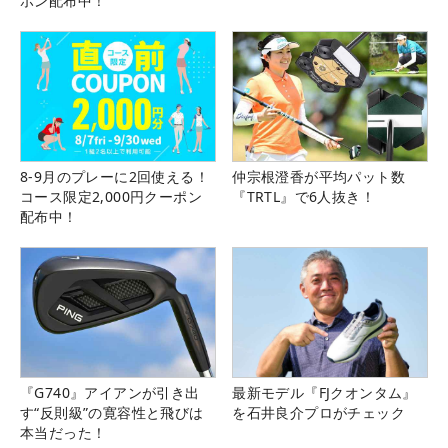
ポン配布中！
8-9月のプレーに2回使える！
仲宗根澄香が平均パット数
コース限定2,000円クーポン
『TRTL』で6人抜き！
配布中！
『G740』アイアンが引き出
最新モデル『FJクオンタム』
す“反則級”の寛容性と飛びは
を石井良介プロがチェック
本当だった！