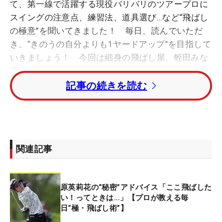
て、第一線で活躍する現役バリバリのツアープロに
スイングの注意点、練習法、道具選び…など“飛ばし
の極意”を聞いてきました！ 毎日、読んでいただ
き、“きのうの自分よりも1ヤードアップ”を目指して
いきましょう！ 今回は細身の飛ばし屋、蛭田みな
美。
記事の続きを読む
◇
アマチュア時代に「日本ジュニア」と「日本女子ア
マ」の2冠を達成して、2016年のプロテストで合格
関連記事
した蛭田。ツアー初優勝はプロ8年目の2023年
「CAT Ladies」と時間を要したが、同年に初シード
を獲得すると成績も安定し、24年からは“ツアーの
原英莉花の“秘密”アドバイス「ここ飛ばした
顔”でもある『JLPGAブライトナー』（広報活動グ
い！ってときは…」【プロが教える毎
ループ）を務めている。
日“極・飛ばし術”】