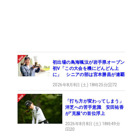
初出場の鳥海颯汰が岩手県オープン
初V「この大会を機にどんどん上
に」 シニアの部は宮本勝昌が連覇
2026年8月8日 (土) 18時25分
72
「打ち方が変わってしまう」
洋芝への苦手意識 安田祐香
が“克服”の首位浮上
2026年8月8日 (土) 18時49分
20