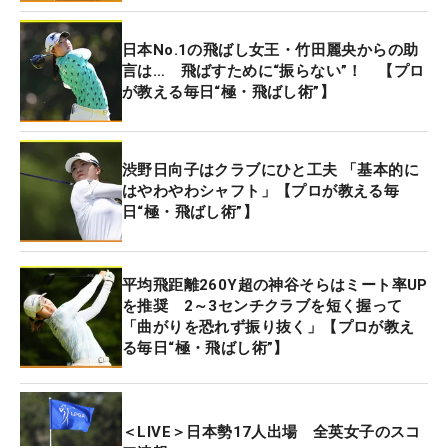
身長164センチでスラっとした体型の蛭田だが、実
日本No.1の飛ばし女王・竹田麗央からの助
はハードヒッターで平均飛距離は245ヤードを超え
言は… 飛ばすために“振らない”！ 【プロ
てくる。蛭田に飛ばしのヒントを聞いてみると、
が教える毎日“極・飛ばし術”】
「私も意識しているポイントですが、まずはバック
スイングで右ヒジが下を向いたまま、クラブを大き
く動かすことです。クラブの助走距離が長くなるの
渋野日向子はクラブにひと工夫 「基本的に
で、スピードとパワーを出せます」と教えてくれ
はやわやわシャフト」【プロが教える毎
日“極・飛ばし術”】
た。
バックスイングからトップにかけて右ヒジが浮く
平均飛距離260Y超の神谷そらはミート率UP
と、クラブの運動量が少なくなってパワーが生まれ
を推奨 2～3センチクラブを短く握って
ないし、ボールがつかまらないカット軌道を助長す
「曲がりを恐れず振り抜く」【プロが教え
る毎日“極・飛ばし術”】
る。「右ヒジが浮いちゃう人は、右の肩甲骨周りが
硬いと思うので、グリグリ回して柔らかくするとい
いかもしれません」。バックスイングで『どうして
も右ヒジが浮いてしまう』という人は、右肩甲骨の
＜LIVE＞日本勢17人出場 全英女子のスコ