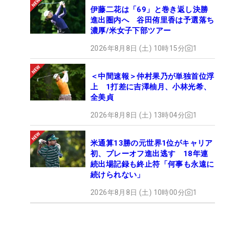
伊藤二花は「69」と巻き返し決勝
進出圏内へ 谷田侑里香は予選落ち
濃厚/米女子下部ツアー
2026年8月8日 (土) 10時15分
1
＜中間速報＞仲村果乃が単独首位浮
上 1打差に吉澤柚月、小林光希、
全美貞
2026年8月8日 (土) 13時04分
1
米通算13勝の元世界1位がキャリア
初、プレーオフ進出逃す 18年連
続出場記録も終止符「何事も永遠に
続けられない」
2026年8月8日 (土) 10時00分
1