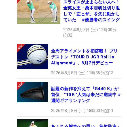
スライスが止まらない人へ！
全英女王・桑木志帆は切り返
しで「左ヒザ」を先に動かし
ていた #優勝者のスイング
2026年8月8日 (土) 12時00分
32
全周アライメントを初搭載！ ブリ
ヂストン『TOUR B JGR Roll-in
Alignment』、8月7日デビュー
2026年8月8日 (土) 11時35分
13
話題の新作を抑えて『G440 K』が
首位 “10Ｋ”人気は未だに継続中 #
週間ギアランキング
2026年8月8日 (土) 18時00分
11
あふれる熊本への思い 首位発進・