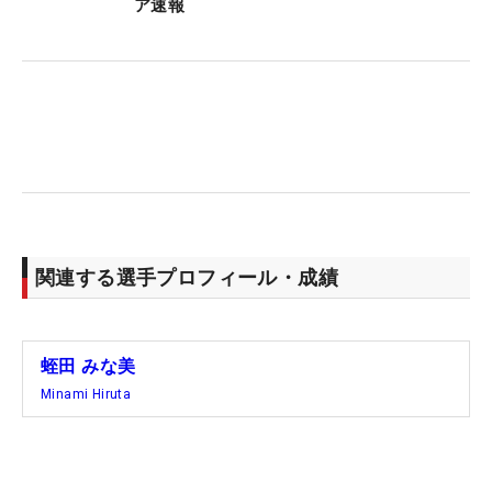
ア速報
ストレッチを入念にやってみよう。
また、蛭田はインパクトでジャンプをすることで、
ダウンスイングのパワーを受け止めて、一気に解放
している。「切り返しからインパクトまでヘッドを
加速するイメージを持っています。タメを作るとヘ
ッドスピードを出せる感覚なのですが、極端にいっ
たら右ヒジをボールに向けて下ろすと、ヘッドが遅
れてきてタメになります」。
関連する選手プロフィール・成績
それだと振り遅れになりそうなものだが、「頭の高
さを変えない意識」をすることで、上体が起き上が
ることなくジャストミートできるという。蛭田流の
蛭田 みな美
右ヒジの使い方を意識すると、飛距離アップにつな
Minami Hiruta
がるかもしれない。