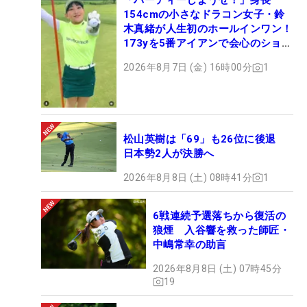
「パーティーしようぜ！」身長
154cmの小さなドラコン女子・鈴
木真緒が人生初のホールインワン！
173yを5番アイアンで会心のショッ
ト
2026年8月7日 (金) 16時00分
1
松山英樹は「69」も26位に後退
日本勢2人が決勝へ
2026年8月8日 (土) 08時41分
1
6戦連続予選落ちから復活の
狼煙 入谷響を救った師匠・
中嶋常幸の助言
2026年8月8日 (土) 07時45分
19