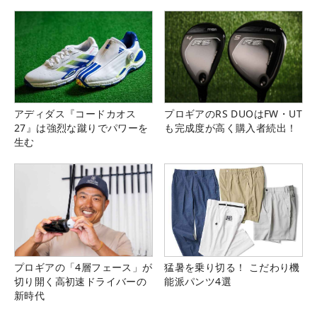
アディダス『コードカオス
プロギアのRS DUOはFW・UT
27』は強烈な蹴りでパワーを
も完成度が高く購入者続出！
生む
プロギアの「4層フェース」が
猛暑を乗り切る！ こだわり機
切り開く高初速ドライバーの
能派パンツ4選
新時代