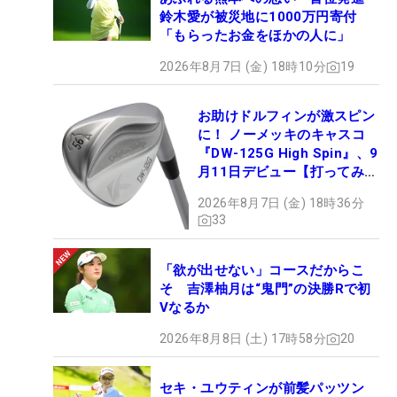
鈴木愛が被災地に1000万円寄付
「もらったお金をほかの人に」
2026年8月7日 (金) 18時10分
19
お助けドルフィンが激スピン
に！ ノーメッキのキャスコ
『DW-125G High Spin』、9
月11日デビュー【打ってみ
た】
2026年8月7日 (金) 18時36分
33
「欲が出せない」コースだからこ
そ 吉澤柚月は“鬼門”の決勝Rで初
Vなるか
2026年8月8日 (土) 17時58分
20
セキ・ユウティンが前髪パッツン