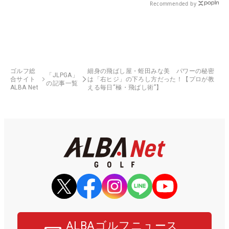
Recommended by
ゴルフ総
細身の飛ばし屋・蛭田みな美 パワーの秘密
「JLPGA」
合サイト
は「右ヒジ」の下ろし方だった！【プロが教
の記事一覧
ALBA Net
える毎日“極・飛ばし術”】
ALBAゴルフニュース