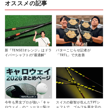
オススメの記事
新『TENSEIオレンジ』はドラ
パターこじらせ記者が
イバーシャフトの“最適解”
「TRTL」で大改善
今年も男女プロが強い「キャ
スイスの叡智が生んだTPTシ
ロウェイ」のニュース一覧は
ャフトで、ゴルフを異次元の