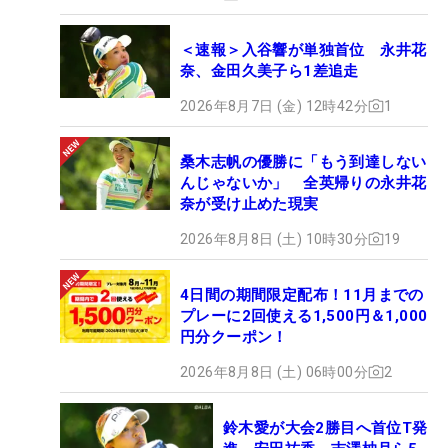
＜速報＞入谷響が単独首位 永井花
奈、金田久美子ら1差追走
2026年8月7日 (金) 12時42分
1
桑木志帆の優勝に「もう到達しない
んじゃないか」 全英帰りの永井花
奈が受け止めた現実
2026年8月8日 (土) 10時30分
19
4日間の期間限定配布！11月までの
プレーに2回使える1,500円＆1,000
円分クーポン！
2026年8月8日 (土) 06時00分
2
鈴木愛が大会2勝目へ首位T発