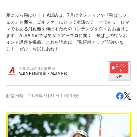
夏にぶっ飛ばせ！！ ALBAは、7月に全メディアで『飛ばしフ
ェス』を開催。ゴルファーにとって永遠のテーマであり、ロマ
ンでもある飛距離を伸ばすためのコンテンツを次々とお届けし
ます。ALBA.Netでは男女ツアープロに聞く、飛ばしのワンポ
イント講座を掲載。これを読めば、“飛距離アップ”間違いな
し！ ぜひ、お試しあれ！
コメン
所属
ALBA Net編集部
ト
ALBA Net編集部
/
ALBA Net
0
件
配信日時：
2025年7月31日 17時10分