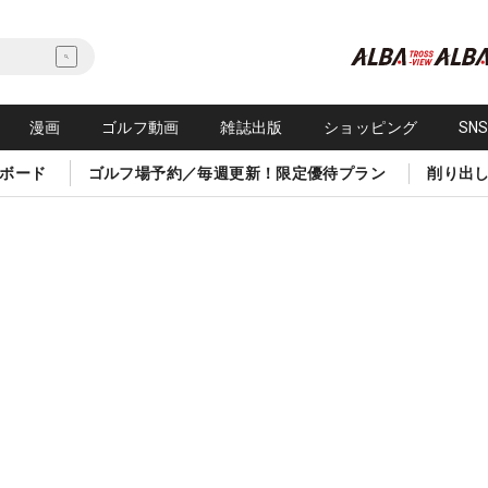
漫画
ゴルフ動画
雑誌出版
ショッピング
SN
ボード
ゴルフ場予約／毎週更新！限定優待プラン
削り出