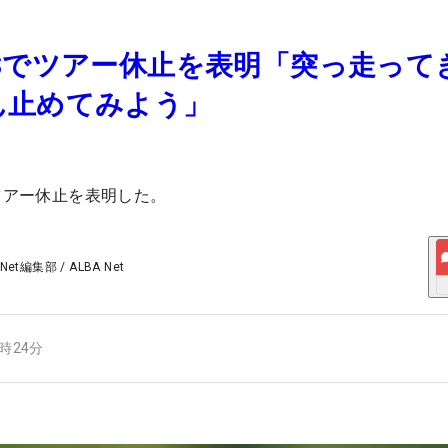
Sでツアー休止を表明「突っ走って
ん止めてみよう」
でツアー休止を表明した。
 Net編集部
/
ALBA Net
9時24分