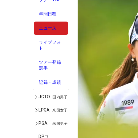
年間日程
ニュース
ライブフォ
ト
ツアー登録
選手
記録・成績
JGTO
国内男子
LPGA
米国女子
PGA
米国男子
DPワ