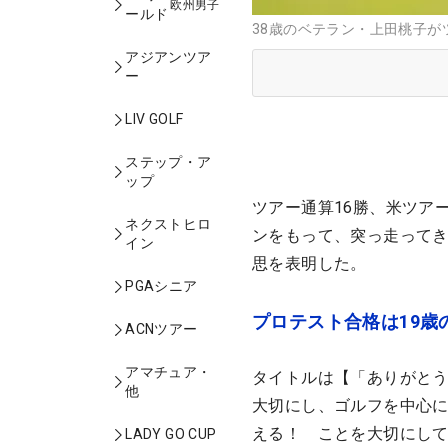
欧州男子
ールド
38歳のベテラン・上田桃子が
アジアンツア
ー
LIV GOLF
ステップ・ア
ップ
ツアー通算16勝、米ツア
ネクストヒロ
ンをもって、突っ走って
イン
思を表明した。
PGAシニア
プロテスト合格は19歳
ACNツアー
アマチュア・
タイトルは【「ありがとう
他
大切にし、ゴルフを中心
える！ ことを大切にし
LADY GO CUP