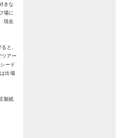
好きな
フ場に
、現在
げると、
でツアー
のシード
には出場
王製紙