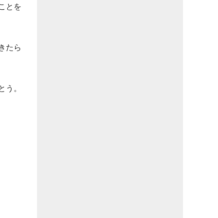
ことを
きたら
とう。