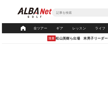
全ツアー
ギア
レッスン
ライフ
松山英樹ら出場 米男子リーダー
注目