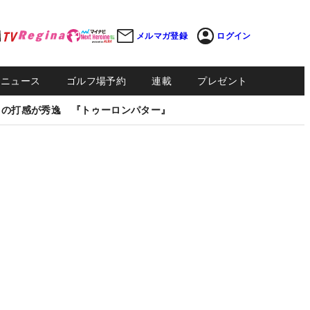
メルマガ登録
ログイン
Sニュース
ゴルフ場予約
連載
プレゼント
しの打感が秀逸 『トゥーロンパター』