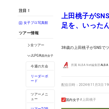
注目！
上田桃子がSN
女子プロ写真館
足を、いった
ツアー情報
全ツアー
38歳の上田桃子がSNS
JLPGA
国内女子
所属
ALBA Net編集部
ALBA
今週の大会
リーダーボ
ード
配信日時：
2024年11月3日 1
ツアーメニ
ュー
#
上田桃子
国内女子
ツアーTOP