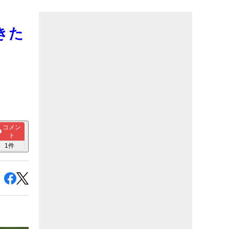
きた
コメン
ト
1
件