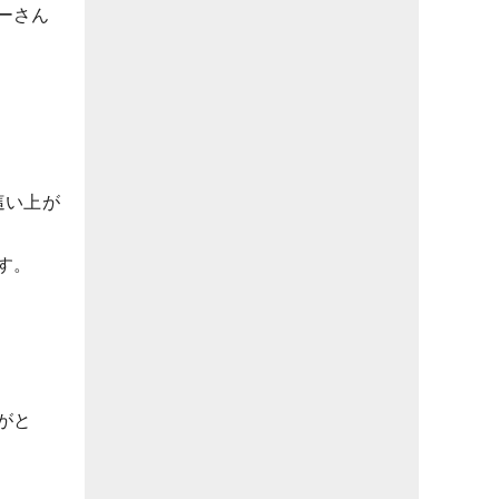
ーさん
這い上が
す。
がと