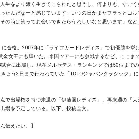
、人生をより濃く生きてこられたと思うし、何よりも、すごく
だったんだなーと感じています。いつの日かまたフラッとゴル
、その時は笑ってお会いできたらうれしいなと思います」など
ストに合格。2007年に「ライフカードレディス」で初優勝を挙
賞金女王にも輝いた。米国ツアーにも参戦するなど、ここま
8試合に出場し、現在メルセデス・ランキングでは50位まで
。きょう3日まで行われていた「TOTOジャパンクラシック」
時点で出場権を持つ来週の「伊藤園レディス」、再来週の「大
は出場を予定している。以下、投稿全文。
さん伝えたい。】