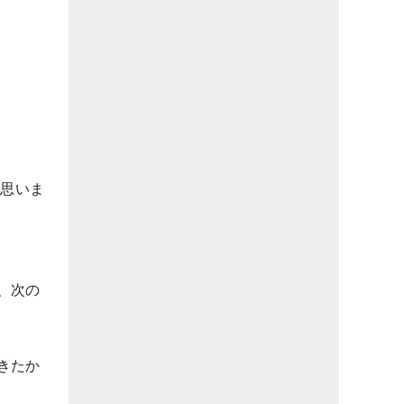
と思いま
、次の
きたか