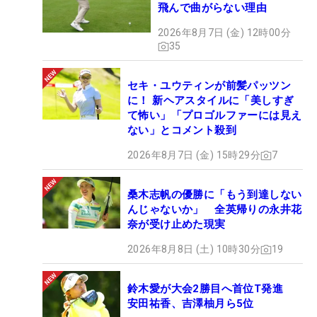
飛んで曲がらない理由
2026年8月7日 (金) 12時00分
35
セキ・ユウティンが前髪パッツン
に！ 新ヘアスタイルに「美しすぎ
て怖い」「プロゴルファーには見え
ない」とコメント殺到
2026年8月7日 (金) 15時29分
7
桑木志帆の優勝に「もう到達しない
んじゃないか」 全英帰りの永井花
奈が受け止めた現実
2026年8月8日 (土) 10時30分
19
鈴木愛が大会2勝目へ首位T発進
安田祐香、吉澤柚月ら5位