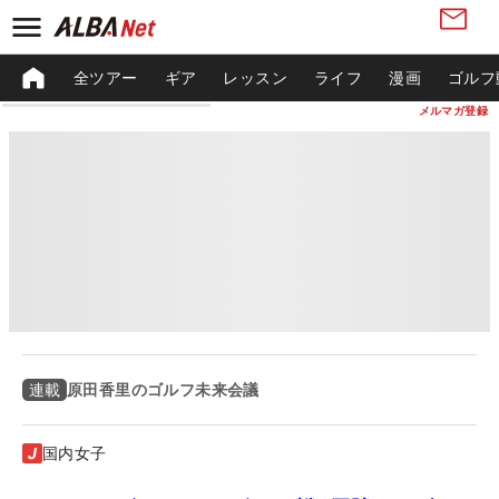
全ツアー
ギア
レッスン
ライフ
漫画
ゴルフ
メルマガ登録
原田香里のゴルフ未来会議
連載
国内女子