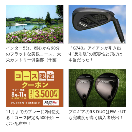
る！！
インター5分、都心から60分
『G740』アイアンが引き出
のフラットな美観コース。大
す“反則級”の寛容性と飛びは
栄カントリー俱楽部（千葉
本当だった！
県）
11月までのプレーに2回使え
プロギアのRS DUOはFW・UT
る！コース限定3,500円クー
も完成度が高く購入者続出！
ポン配布中！