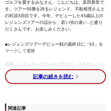
ゴルフを愛するみなさん、こんにちは。原田香里で
す。ツアー50勝を誇るレジェンド、不動裕理さんと
の対談3回目です。今年、デビューした45歳以上の
レジェンズツアーの話から、若い頃の違い…と盛り
だくさんです。お楽しみください。
■レジェンズツアーデビュー戦の最終日に「62」を
マークして優勝
原田：レギュラーツアーだけでなく、今年はレジェ
ンズツアーにもデビューしていきなり優勝した（太
記事の続きを読む
陽生命元気・長生きカップ）でしょう。さすがだよ
ね～。永久シード持っているからレギュラーもずっ
と出られるなかで、45歳から出られるレジェンズに
今年、出ようと思ったのはどうして？ 47歳になった
んだよね？
関連記事