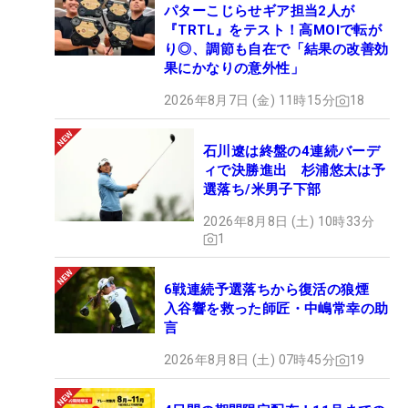
パターこじらせギア担当2人が
『TRTL』をテスト！高MOIで転が
り◎、調節も自在で「結果の改善効
果にかなりの意外性」
2026年8月7日 (金) 11時15分
18
石川遼は終盤の4連続バーデ
ィで決勝進出 杉浦悠太は予
選落ち/米男子下部
2026年8月8日 (土) 10時33分
1
6戦連続予選落ちから復活の狼煙
入谷響を救った師匠・中嶋常幸の助
言
2026年8月8日 (土) 07時45分
19