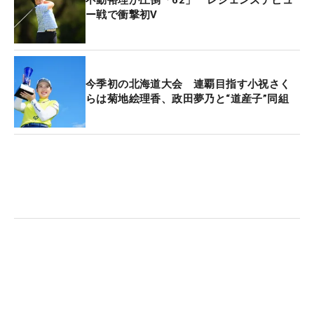
不動裕理が圧倒「62」 レジェンズデビュ
ど、残念ながらギャラリーが入れる試合が少な
ー戦で衝撃初V
い…。デビュー戦の『62』（優勝した太陽生命元
気・長生きカップ最終日）はすごかったね～。
不動：たまたま感があります（笑）。ショットはビ
シビシだったんですけど。パットが上手くないか
今季初の北海道大会 連覇目指す小祝さく
らは菊地絵理香、政田夢乃と“道産子”同組
ら。
原田：パット…。たまたまで『62』は出ないと思う
けどね（笑）。
不動：パッティングラインの読み方があまり上手で
はないのでランニングアプローチをしないんです。
アプローチはサンドウェッジを使うんですが、まん
なか（キャリー）は読まなくていいから。転がる距
離が短いのでライン読みが楽なんです。
原田：サンドのロフトは56度？ 私も最近56度に戻
したよ。
■不動裕理が感じるレギュラーツアーとレジェンズ