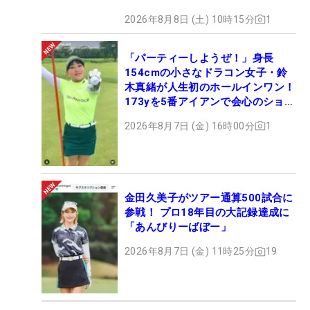
2026年8月8日 (土) 10時15分
1
「パーティーしようぜ！」身長
154cmの小さなドラコン女子・鈴
木真緒が人生初のホールインワン！
173yを5番アイアンで会心のショッ
ト
2026年8月7日 (金) 16時00分
1
金田久美子がツアー通算500試合に
参戦！ プロ18年目の大記録達成に
「あんびりーばぼー」
2026年8月7日 (金) 11時25分
19