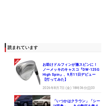
ツアーの違いとは？
原田：今年はこのあとレジェンズあと2試合くら
い？ それとレギュラー何試合か？ その辺、どんな
感じで決めているんですか？
不動：う～ん。どうかな？
原田：まぁ雰囲気？
読まれています
不動：そうですね。ここなら相性よさそうとか…。
原田：身体はしんどくなってきたの？
不動：しんどいっていうよりも、スイングを意識し
お助けドルフィンが激スピンに！
て締めないとダラっとするような気がするんです。
ノーメッキのキャスコ『DW-125G
High Spin』、9月11日デビュー
前は、気にしなくても『トメ、ハネ』がちゃんとで
【打ってみた】
きていたけど、いまは意識しないとゆるむっていう
か…。
2026年8月7日 (金) 18時36分
33
原田：わかる。スイングのメリハリってことでしょ
う。
「いつかはクラウン」「シー