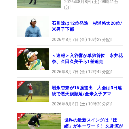
2026年8月8日 (土) 08時41分
1
石川遼は12位発進 杉浦悠太20位/
米男子下部
2026年8月7日 (金) 10時29分
1
＜速報＞入谷響が単独首位 永井花
奈、金田久美子ら1差追走
2026年8月7日 (金) 12時42分
1
岩永杏奈が16強進出 大会は3日連
続で悪天候順延/全米女子アマ
2026年8月8日 (土) 10時20分
1
世界の最新スイングは「圧
縮」がキーワード！ 久常涼が