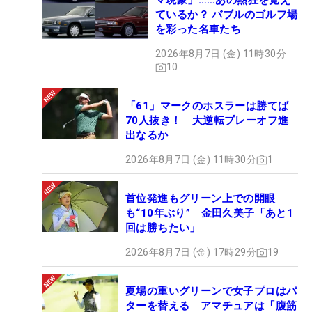
マ現象」……あの熱狂を覚え
不動：そうですね。
ているか？ バブルのゴルフ場
原田：ところで、レギュラーツアーに出続けている
を彩った名車たち
と、昔との違いみたいなものは感じる？出場してる
2026年8月7日 (金) 11時30分
人達もずいぶん変わったけど。
10
不動：う～ん。いまはレストランに人がいない
（笑）。
「61」マークのホスラーは勝てば
原田：あはははは。コロナもあったからね。
70人抜き！ 大逆転プレーオフ進
不動：そうですね。
出なるか
原田：レジェンズに出てみて違いは感じる？
2026年8月7日 (金) 11時30分
1
不動：プレーのペースがだいぶ速いですね。レジェ
ンズは。気が付いたら自分の番が来ている、みたい
首位発進もグリーン上での開眼
な。
も“10年ぶり” 金田久美子「あと1
回は勝ちたい」
原田：うん。そうだね。
2026年8月7日 (金) 17時29分
19
夏場の重いグリーンで女子プロはパ
ターを替える アマチュアは「腹筋