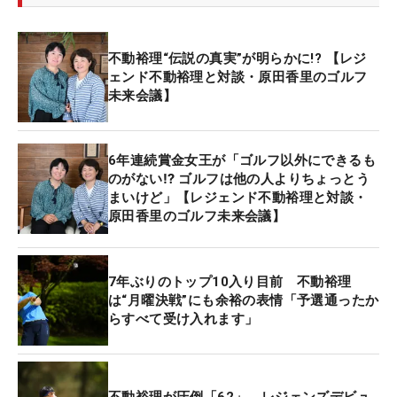
不動：去年から決めていたんですよ。（ツアー競技
ではない美浜インビテーショナルレジェンズ）岡本
綾子カップに去年出てみて、思ったより回りやすい
不動裕理“伝説の真実”が明らかに!? 【レジ
な、と思ったし。
ェンド不動裕理と対談・原田香里のゴルフ
原田：私も最初、レジェンズの試合に出るとき「同
未来会議】
窓会みたいでいいよ」って言われた。でも、ゴルフ
は真剣な試合。
6年連続賞金女王が「ゴルフ以外にできるも
不動：そうですね。みんなレギュラーツアーほどシ
のがない⁉ ゴルフは他の人よりちょっとう
ョットがいいわけじゃないけど、なんとなくスコア
まいけど」【レジェンド不動裕理と対談・
がまとまるのを見て、やっぱりプロは違うんだなっ
原田香里のゴルフ未来会議】
て。
原田：そうなのよ。レギュラーとは違う技術がある
7年ぶりのトップ10入り目前 不動裕理
のがレジェンズ。
は“月曜決戦”にも余裕の表情「予選通ったか
不動：みんな他の仕事や家庭があって、前ほどゴル
らすべて受け入れます」
フできないけど、それでも整えてくるんです。アマ
チュアの方には参考になるかもしれませんね。
原田：うん。もっと見に来てらえるといいんだけ