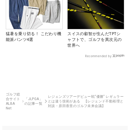
猛暑を乗り切る！ こだわり機
スイスの叡智が生んだTPTシ
能派パンツ4選
ャフトで、ゴルフを異次元の
世界へ
Recommended by
ゴルフ総
レジェンズツアーデビュー戦“優勝” レギュラー
合サイト
「JLPGA」
とは違う技術がある 【レジェンド不動裕理と
ALBA
の記事一覧
対談・原田香里のゴルフ未来会議】
Net