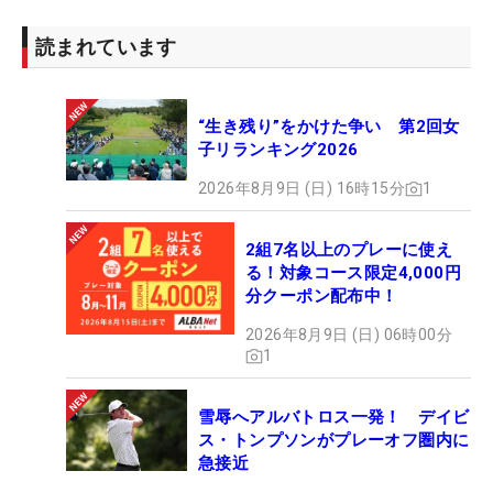
に変更。2010年から行われている当大会は2014年
～15年、18年～19年を除きすべて鹿児島で行われ
読まれています
ていた。名称もさることながら、会場も様変わりす
る。
“生き残り”をかけた争い 第2回女
子リランキング2026
「Vポイント×SMBCレディス」紫カントリークラブ
すみれコース（千葉県）
2026年8月9日 (日) 16時15分
1
「Sky RKBレディスクラシック」福岡雷山ゴルフ倶
楽部（福岡県）
2組7名以上のプレーに使え
る！対象コース限定4,000円
「ブリヂストンレディス」中京ゴルフ倶楽部石野コ
分クーポン配布中！
ース（愛知県）
2026年8月9日 (日) 06時00分
「リゾートトラスト レディス」グランディ鳴門ゴル
1
フクラブ36（徳島県）
「ニトリレディスゴルフトーナメント」北海道カン
雪辱へアルバトロス一発！ デイビ
トリークラブ 大沼コース（北海道）
ス・トンプソンがプレーオフ圏内に
「ゴルフ5レディスプロゴルフトーナメント」ゴル
急接近
フ5カントリー オークビレッヂ（千葉県）