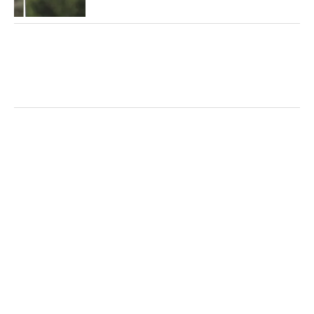
■大会名変更は2試合
今年は「Vポイント×ENEOSゴルフ」として行われた
大会の冠スポンサーが変わり「Vポイント×SMBCレ
ディス」に刷新。同様に、「RKB×三井松島レディ
ス」として開かれていた大会が「Sky RKBレディス
クラシック」となる。
■会場変更は8試合
開催コースが変更される大会は8試合。「ソニー 日
本女子プロゴルフ選手権」、「日本女子オープン」
など毎年会場を変えるサーキット大会も含まれる。
大きく変わる大会のひとつが「Vポイント×SMBCレ
ディス」で、鹿児島県の鹿児島高牧カントリークラ
ブから、千葉県の紫カントリークラブ すみれコース