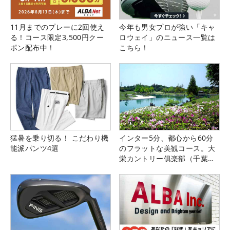
11月までのプレーに2回使え
今年も男女プロが強い「キャ
る！コース限定3,500円クー
ロウェイ」のニュース一覧は
ポン配布中！
こちら！
猛暑を乗り切る！ こだわり機
インター5分、都心から60分
能派パンツ4選
のフラットな美観コース。大
栄カントリー俱楽部（千葉
県）