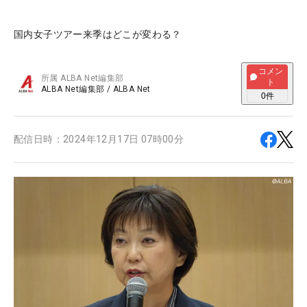
国内女子ツアー来季はどこが変わる？
コメン
所属
ALBA Net編集部
ト
ALBA Net編集部
/
ALBA Net
0
件
配信日時：
2024年12月17日 07時00分