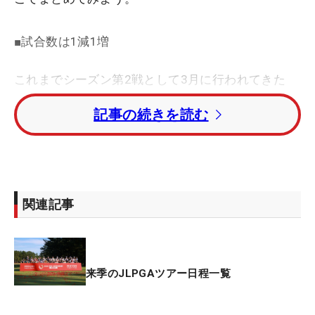
■試合数は1減1増
これまでシーズン第2戦として3月に行われてきた
「明治安田レディス ヨコハマタイヤゴルフ」が開催
記事の続きを読む
中止に。「明治安田レディスゴルフトーナメント」
として新規開催となるが、主催がこれまでの横浜ゴ
ムからJLPGAになり、時期も7月17～20日に変更。
さらにコースも、高知県の土佐カントリークラブか
ら、宮城県の仙台クラシックゴルフ倶楽部に移る。
関連記事
これに伴い開幕戦と第2戦の間が、1週間の空き週に
なることも決まった。
なお公式競技以外でのJLPGA主催大会は、2021年
来季のJLPGAツアー日程一覧
から23年まで行われていた「楽天スーパーレディー
ス」以来。2年ぶりの“復活”となる。