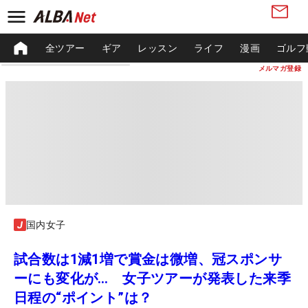
全ツアー
ギア
レッスン
ライフ
漫画
ゴルフ
メルマガ登録
国内女子
試合数は1減1増で賞金は微増、冠スポンサ
ーにも変化が… 女子ツアーが発表した来季
日程の“ポイント”は？