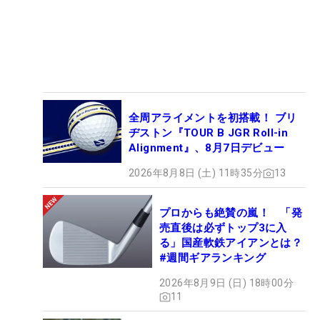
総額は今年度より5500万円増の、5億2500万円とな
った。
■レジェンズツアーは1試合減の5試合
来年からレジェンズツアーは、「太陽生命 元気・長
全周アライメントを初搭載！ ブリ
生きカップ」が開催中止となり1試合減の5試合に。
ヂストン『TOUR B JGR Roll-in
公式戦の「JLPGAレジェンズチャンピオンシップ明
Alignment』、8月7日デビュー
治安田カップ」の開催時期は未定となっている。賞
2026年8月8日 (土) 11時35分
13
金総額は1億850万円で750万円ダウン。主要カテゴ
リーで唯一減額となった。
プロからも絶賛の嵐！ 「発
売直後は必ずトップ3に入
る」国産軟鉄アイアンとは？
#週間ギアランキング
2026年8月9日 (日) 18時00分
11