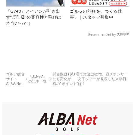
『G740』アイアンが引き出
ゴルフの熱狂を、つくる仕
す“反則級”の寛容性と飛びは
事。｜スタッフ募集中
本当だった！
Recommended by
ゴルフ総合
試合数は1減1増で賞金は微増、冠スポンサー
「JLPGA」
サイト
にも変化が… 女子ツアーが発表した来季日
の記事一覧
ALBA Net
程の“ポイント”は？