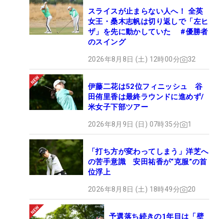
スライスが止まらない人へ！ 全英
女王・桑木志帆は切り返しで「左ヒ
ザ」を先に動かしていた #優勝者
のスイング
2026年8月8日 (土) 12時00分
32
伊藤二花は52位フィニッシュ 谷
田侑里香は最終ラウンドに進めず/
米女子下部ツアー
2026年8月9日 (日) 07時35分
1
「打ち方が変わってしまう」洋芝へ
の苦手意識 安田祐香が“克服”の首
位浮上
2026年8月8日 (土) 18時49分
20
予選落ち続きの1年目は「壁