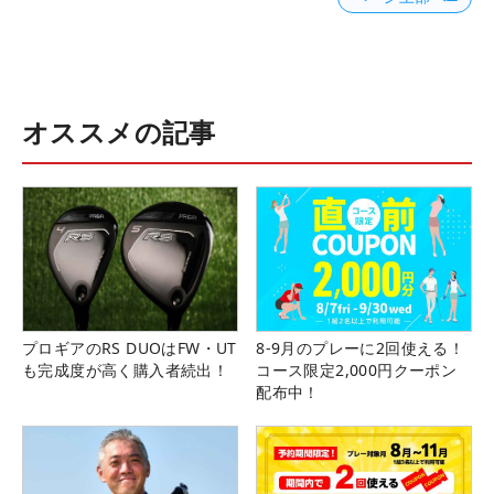
オススメの記事
プロギアのRS DUOはFW・UT
8-9月のプレーに2回使える！
も完成度が高く購入者続出！
コース限定2,000円クーポン
配布中！