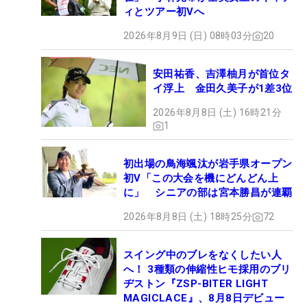
ィとツアー初Vへ
2026年8月9日 (日) 08時03分
20
安田祐香、吉澤柚月が首位タ
イ浮上 金田久美子が1差3位
2026年8月8日 (土) 16時21分
1
初出場の鳥海颯汰が岩手県オープン
初V「この大会を機にどんどん上
に」 シニアの部は宮本勝昌が連覇
2026年8月8日 (土) 18時25分
72
スイング中のブレをなくしたい人
へ！ 3種類の伸縮性ヒモ採用のブリ
ヂストン『ZSP-BITER LIGHT
MAGICLACE』、8月8日デビュー