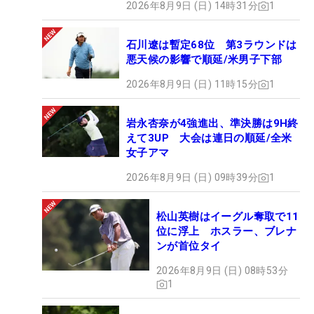
2026年8月9日 (日) 14時31分
1
「ソニー 日本女子プロゴルフ選手権大会」大洗ゴル
フ倶楽部（茨城県）
石川遼は暫定68位 第3ラウンドは
「日本女子オープンゴルフ選手権」チェリーヒルズ
悪天候の影響で順延/米男子下部
ゴルフクラブ（兵庫県）
2026年8月9日 (日) 11時15分
1
■リランキングのタイミングは？
岩永杏奈が4強進出、準決勝は9H終
えて3UP 大会は連日の順延/全米
QTから出場権を得た選手たちの出場優先順位を、獲
女子アマ
得ポイントに応じてシーズン途中に変えるリランキ
2026年8月9日 (日) 09時39分
1
ングは来年ももちろん実施。そして、そのタイミン
グも今年と同じだ。第1回は6月20～22日開催の
松山英樹はイーグル奪取で11
「ニチレイレディス」終了後で、第2回が9月26～
位に浮上 ホスラー、ブレナ
28日の「ミヤギテレビ杯ダンロップ女子オープンゴ
ンが首位タイ
ルフトーナメント」後となる。
2026年8月9日 (日) 08時53分
1
■下部ツアーにも変更あり