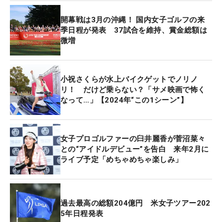
開幕戦は3月の沖縄！ 国内女子ゴルフの来
■2年ぶりに総額が増
季日程が発表 37試合を維持、賞金総額は
微増
全ツアーを合わせた賞金総額は2年ぶりに増額し、
5964万円上乗せの51億4050万円。過去最高額は
2020-21年シーズンの64億7850万円であったが、
小祝さくらが水上バイクゲットでノリノ
これは新型コロナウイルス感染拡大の影響で統合シ
リ！ だけど乗らない？「サメ映画で怖く
なって…」【2024年“この1シーン”】
ーズンとなったから。これを除けば、昨年の51億
6584万円に次ぐ賞金総額となった。
女子プロゴルファーの臼井麗香が菅沼菜々
また、レギュラーツアーに目を向けると賞金額が増
との“アイドルデビュー”を告白 来年2月に
えたのは、11月6～9日に開かれる日本開催の米国女
ライブ予定「めちゃめちゃ楽しみ」
子ツアー「TOTOジャパンクラシック」。総額が今
年の200万ドルから210万ドルに増額され（1ドル＝
150円換算）、それに伴いツアー全体の賞金総額は
過去最高の総額204億円 米女子ツアー202
44億3500万円となり、今年度より微増した
5年日程発表