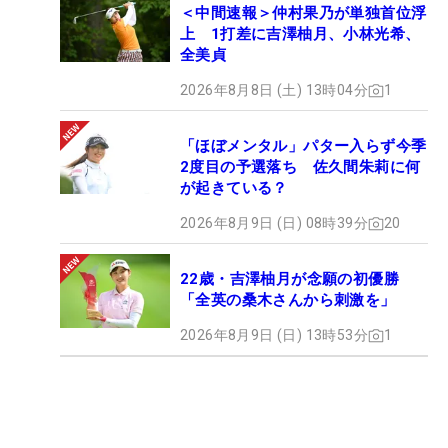
＜中間速報＞仲村果乃が単独首位浮
下部のステップ・アップ・ツアーは2増1減で22試合
上 1打差に吉澤柚月、小林光希、
全美貞
となる。開催中止となるのは「地域みらいグル−プ
レディス佐嘉窓乃梅カップ」。そして、3月20～22
2026年8月8日 (土) 13時04分
1
日で行われる開幕戦に新規大会となる「三菱電機オ
ートメーション女子オープン」が組み込まれた。中
「ほぼメンタル」パター入らず今季
国の江蘇省で行われるこの大会は、台湾で行われる
2度目の予選落ち 佐久間朱莉に何
が起きている？
「CTBCレディス」に続く2カ国目の海外戦となる。
また、同じく新規の「プレナスレディースカップ」
2026年8月9日 (日) 08時39分
20
が6月5～7日の日程でスケジュールされた。こちら
は、玄海ゴルフクラブ（福岡県）で行われる。
22歳・吉澤柚月が念願の初優勝
「全英の桑木さんから刺激を」
また、会場変更は2試合で「YANMAR HANASAKA
2026年8月9日 (日) 13時53分
1
Ladies Golf Tournament」が琵琶湖カントリー倶楽
部 琵琶湖・三上コース（滋賀県）へ。「ヒルズレデ
ィース森ビルカップ」が静ヒルズカントリークラブ
（茨城県）にそれぞれ変更となった。さらに、賞金