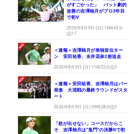
がすごかった」 パット劇的
改善の吉澤柚月がプロ3年目
で初V
2026年8月9日 (日) 16時42分
17
＜速報＞吉澤柚月が単独首位ター
ン 安田祐香、永井花奈2差追走
2026年8月9日 (日) 11時32分
1
＜速報＞安田祐香、吉澤柚月はパー
発進 大混戦の最終ラウンドがスタ
ート
2026年8月9日 (日) 09時28分
1
「欲が出せない」コースだからこ
そ 吉澤柚月は“鬼門”の決勝Rで初