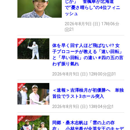
じか」 菅楓華が北海道
で“憂さ晴らし”の4位フィニ
ッシュ
2026年8月9日 (日) 17時06分
21
体を早く回す人ほど飛ばない!? 女
子プロコーチが教える「速い回転」
と「早い回転」の違い #四の五の言
わず振り氣れ
2026年8月9日 (日) 12時00分
31
＜速報＞吉澤柚月が初優勝へ 単独
首位でラスト3ホール突入
2026年8月9日 (日) 13時04分
1
同郷・桑木志帆は「雲の上の存
在」 小林光希が全英女王のキャデ