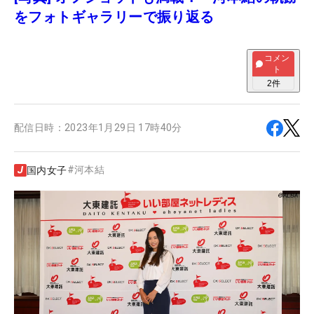
をフォトギャラリーで振り返る
コメン
ト
2
件
配信日時：
2023年1月29日 17時40分
#
河本結
国内女子