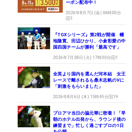
ーポン配布中！
2026年8月7日 (金) 06時00分
1
『TGXシリーズ』第2戦が開催 幡
地隆寛、田辺ひかり、小倉彩愛の中
国四国チームが勝利「最高です」
2026年7月28日 (火) 17時30分
1
全英より国内を選んだ河本結 女王
レースで離されるも桑木志帆のVに
「刺激をもらいました」
2026年8月6日 (木) 15時45分
19
プロアマ当日の脇元華に密着！「早
朝のホテル出発から、ラウンド後の
練習まで」忙しく過ごすプロの1日
を公開