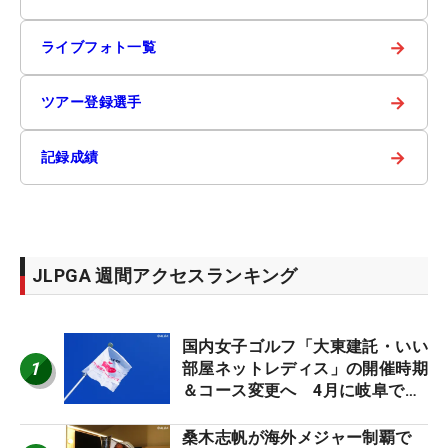
→
ライブフォト一覧
→
ツアー登録選手
→
記録成績
JLPGA 週間アクセスランキング
国内女子ゴルフ「大東建託・いい
1
部屋ネットレディス」の開催時期
＆コース変更へ 4月に岐阜で開
催
桑木志帆が海外メジャー制覇で