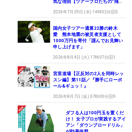
気な理由【ツアープロたちの“飛ば
しギア”】
2026年7月29日 (水) 14時02分
5
国内女子ツアー通算22勝の鈴木
愛 熊本地震の被災者支援として
1000万円を寄付「謹んでお見舞い
申し上げます」
2026年8月4日 (火) 17時07分
1
宮里道場【正反対の2人を同時レッ
スン編】第11話／『勝手にローボ
ール&ギュッ！』
2026年8月7日 (金) 07時00分
9
ダフる人は100円玉を置くだ
け！ 女子プロが実践するアイ
アン「ダウンブロードリル」
が効果抜群