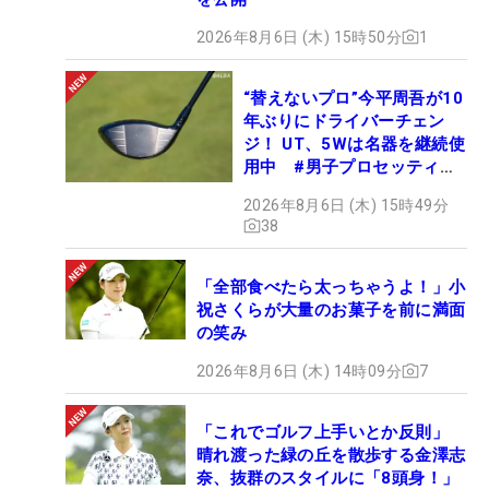
2026年8月6日 (木) 15時50分
1
“替えないプロ”今平周吾が10
年ぶりにドライバーチェン
ジ！ UT、5Wは名器を継続使
用中 #男子プロセッティン
グ
2026年8月6日 (木) 15時49分
38
「全部食べたら太っちゃうよ！」小
祝さくらが大量のお菓子を前に満面
の笑み
2026年8月6日 (木) 14時09分
7
「これでゴルフ上手いとか反則」
晴れ渡った緑の丘を散歩する金澤志
奈、抜群のスタイルに「8頭身！」