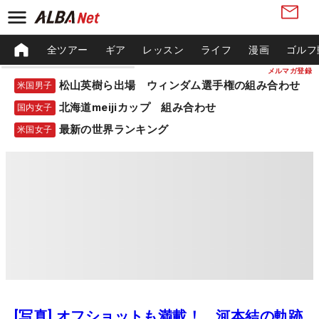
全ツアー
ギア
レッスン
ライフ
漫画
ゴルフ
メルマガ登録
松山英樹ら出場 ウィンダム選手権の組み合わせ
米国男子
北海道meijiカップ 組み合わせ
国内女子
最新の世界ランキング
米国女子
[写真] オフショットも満載！ 河本結の軌跡