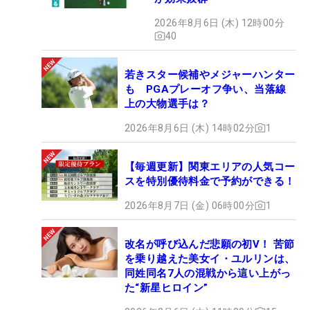
2026年8月6日 (木) 12時00分
40
若きスター候補やメジャーハンター
も PGAプレーオフ争い、当落線
上の大物選手は？
2026年8月6日 (木) 14時02分
1
【毎週更新】関東エリアの人気コー
スを特別優待料金で予約ができる！
2026年8月7日 (金) 06時00分
1
改名が呼び込んだ悲願の初V！ 苦節
を乗り越えた美女イ・ユルリンは、
同姓同名7人の混戦から這い上がっ
た“新星ヒロイン”