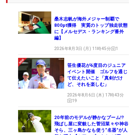
桑木志帆が海外メジャー制覇で
800pt獲得 実質のトップ独走状態
に【メルセデス・ランキング番外
編】
2026年8月3日 (月) 11時45分
1
笹生優花が6度目のジュニア
イベント開催 ゴルフを通じ
て伝えたいこと「真剣だけ
ど、それを楽しむ」
2026年8月6日 (木) 17時43分
19
20年前のモデルが静かなブーム!?
飛ばし屋に変貌した菅沼菜々や神谷
そら、三ヶ島かなも使う“名器”が人