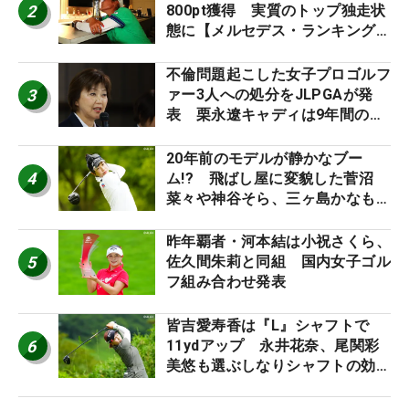
2
800pt獲得 実質のトップ独走状
態に【メルセデス・ランキング番
外編】
不倫問題起こした女子プロゴルフ
3
ァー3人への処分をJLPGAが発
表 栗永遼キャディは9年間の立
ち入り禁止
20年前のモデルが静かなブー
4
ム!? 飛ばし屋に変貌した菅沼
菜々や神谷そら、三ヶ島かなも使
う“名器”が人気な理由【ツアープ
ロたちの“飛ばしギア”】
昨年覇者・河本結は小祝さくら、
5
佐久間朱莉と同組 国内女子ゴル
フ組み合わせ発表
皆吉愛寿香は『L』シャフトで
6
11ydアップ 永井花奈、尾関彩
美悠も選ぶしなりシャフトの効果
【ツアープロたちの“飛ばしギ
ア”】