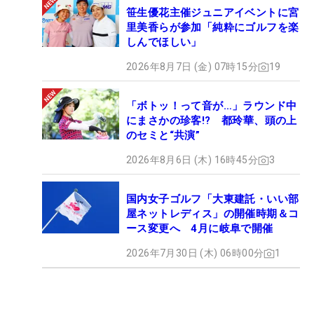
笹生優花主催ジュニアイベントに宮
里美香らが参加「純粋にゴルフを楽
しんでほしい」
2026年8月7日 (金) 07時15分
19
「ボトッ！って音が…」ラウンド中
にまさかの珍客!? 都玲華、頭の上
のセミと“共演”
2026年8月6日 (木) 16時45分
3
国内女子ゴルフ「大東建託・いい部
屋ネットレディス」の開催時期＆コ
ース変更へ 4月に岐阜で開催
2026年7月30日 (木) 06時00分
1