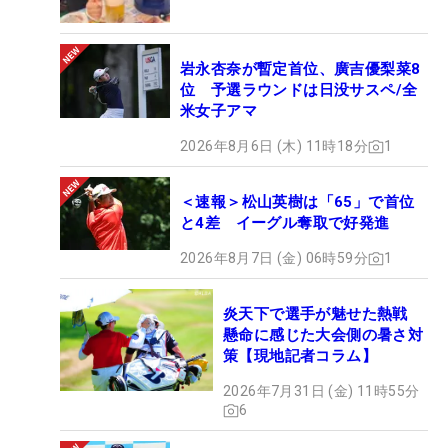
岩永杏奈が暫定首位、廣吉優梨菜8
位 予選ラウンドは日没サスペ/全
米女子アマ
2026年8月6日 (木) 11時18分
1
＜速報＞松山英樹は「65」で首位
と4差 イーグル奪取で好発進
2026年8月7日 (金) 06時59分
1
炎天下で選手が魅せた熱戦
懸命に感じた大会側の暑さ対
策【現地記者コラム】
2026年7月31日 (金) 11時55分
6