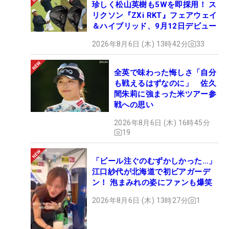
珍しく松山英樹も5Wを即採用！ ス
リクソン『ZXi RKT』フェアウェイ
＆ハイブリッド、9月12日デビュー
2026年8月6日 (木) 13時42分
33
全英で味わった悔しさ「自分
も戦えるはずなのに」 佐久
間朱莉に強まった米ツアー参
戦への思い
2026年8月6日 (木) 16時45分
19
「ビール注ぐのむずかしかった…」
江口紗代が北海道で初ビアガーデ
ン！ 泡まみれの姿にファンも爆笑
2026年8月6日 (木) 13時27分
1