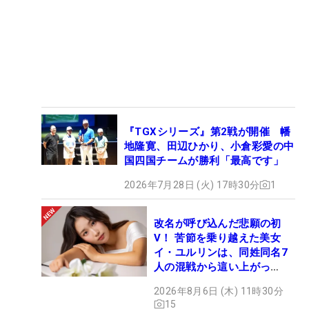
『TGXシリーズ』第2戦が開催 幡
地隆寛、田辺ひかり、小倉彩愛の中
国四国チームが勝利「最高です」
2026年7月28日 (火) 17時30分
1
改名が呼び込んだ悲願の初
V！ 苦節を乗り越えた美女
イ・ユルリンは、同姓同名7
人の混戦から這い上がっ
た“新星ヒロイン”
2026年8月6日 (木) 11時30分
15