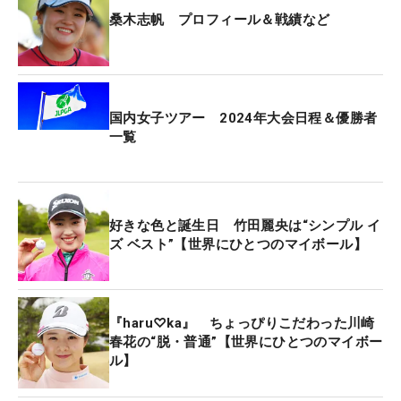
『くわしほ』にデザインチェンジを施している。
桑木志帆 プロフィール＆戦績など
「インスタとかXの名前が“kuwashiho”なんです。で
もローマ字はなあ…って思って、ひらがなで“くわし
ほ”にしました」
国内女子ツアー 2024年大会日程＆優勝者
一覧
アルファベットと記号で構成されるアカウント名。
個人インスタグラム、X（旧Twitter）ともに桑木志
帆、略して“kuwashiho”で活動している。オウンネ
好きな色と誕生日 竹田麗央は“シンプル イ
ームの新デザインはそこから着想を得た形だ。
ズ ベスト”【世界にひとつのマイボール】
「変えてからの変化はあまりないです（笑）」と笑
ったが、ファンにとっては気になる新情報だろう。
『haru♡ka』 ちょっぴりこだわった川崎
春花の“脱・普通”【世界にひとつのマイボー
ル】