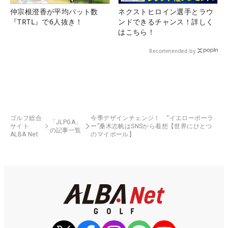
仲宗根澄香が平均パット数
ネクストヒロイン選手とラウ
『TRTL』で6人抜き！
ンドできるチャンス！詳しく
はこちら！
Recommended by
ゴルフ総合
今季デザインチェンジ！ “イエローボーラ
「JLPGA」
サイト
ー”桑木志帆はSNSから着想【世界にひとつ
の記事一覧
ALBA Net
のマイボール】