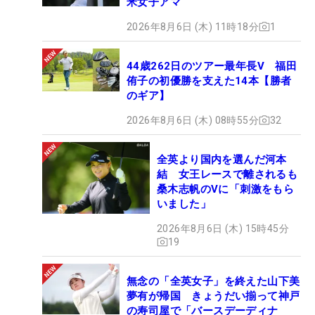
米女子アマ
2026年8月6日 (木) 11時18分
1
44歳262日のツアー最年長V 福田
侑子の初優勝を支えた14本【勝者
のギア】
2026年8月6日 (木) 08時55分
32
全英より国内を選んだ河本
結 女王レースで離されるも
桑木志帆のVに「刺激をもら
いました」
2026年8月6日 (木) 15時45分
19
無念の「全英女子」を終えた山下美
夢有が帰国 きょうだい揃って神戸
の寿司屋で「バースデーディナ