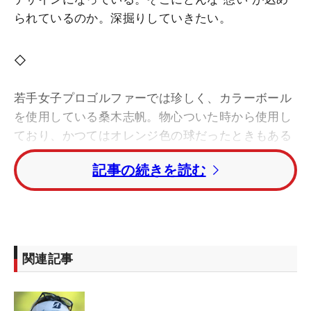
られているのか。深掘りしていきたい。
◇
若手女子プロゴルファーでは珍しく、カラーボール
を使用している桑木志帆。物心ついた時から使用し
ており、かつてはオレンジ色の球だったときもある
という。「わたしにとってはこれが普通」。『見や
記事の続きを読む
すい、探しやすい、誤球しない』の3つが大きなメ
リット。契約を結ぶブリヂストンの2024年新モデル
から「TOUR B X」を選び、「より風に強くなった」
ところがお気に入りポイントのひとつだ。
関連記事
イエローボールがすっかり定着している桑木だが、
今年からオウンネームが変わったことをご存じだろ
うか。これまでは『志帆』と漢字二文字だったが、