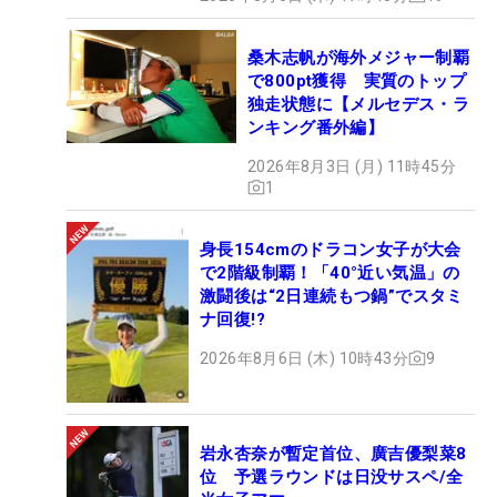
桑木志帆が海外メジャー制覇
で800pt獲得 実質のトップ
独走状態に【メルセデス・ラ
ンキング番外編】
2026年8月3日 (月) 11時45分
1
身長154cmのドラコン女子が大会
で2階級制覇！「40°近い気温」の
激闘後は“2日連続もつ鍋”でスタミ
ナ回復!?
2026年8月6日 (木) 10時43分
9
岩永杏奈が暫定首位、廣吉優梨菜8
位 予選ラウンドは日没サスペ/全