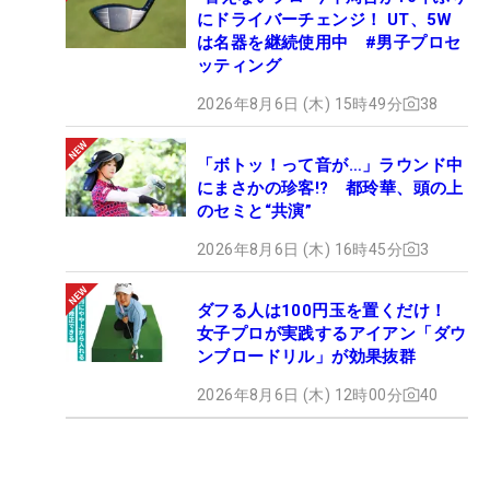
にドライバーチェンジ！ UT、5W
は名器を継続使用中 #男子プロセ
ッティング
2026年8月6日 (木) 15時49分
38
「ボトッ！って音が…」ラウンド中
にまさかの珍客!? 都玲華、頭の上
のセミと“共演”
2026年8月6日 (木) 16時45分
3
ダフる人は100円玉を置くだけ！
女子プロが実践するアイアン「ダウ
ンブロードリル」が効果抜群
2026年8月6日 (木) 12時00分
40