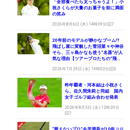
「全部食べたら太っちゃうよ！」小
祝さくらが大量のお菓子を前に満面
の笑み
2026年8月6日 (木) 14時09分
7
20年前のモデルが静かなブーム!?
飛ばし屋に変貌した菅沼菜々や神谷
そら、三ヶ島かなも使う“名器”が人
気な理由【ツアープロたちの“飛ば
しギア”】
2026年7月29日 (水) 14時02分
5
昨年覇者・河本結は小祝さく
ら、佐久間朱莉と同組 国内
女子ゴルフ組み合わせ発表
2026年8月5日 (水) 12時20分
1
“替えないプロ”今平周吾が10年ぶり