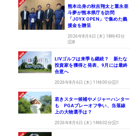
熊本出身の秋吉翔太と重永亜
斗夢が熊本県庁を訪問
「JOYX OPEN」で集めた義
援金を贈呈
2026年8月6日 (木) 18時43分
8
LIVゴルフは来季も継続？ 新たな
投資家を獲得と発表、9月には最終
合意へ
2026年8月6日 (木) 11時00分
1
若きスター候補やメジャーハンター
も PGAプレーオフ争い、当落線
上の大物選手は？
2026年8月6日 (木) 14時02分
1