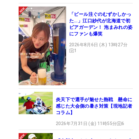
「ビール注ぐのむずかしかっ
た…」江口紗代が北海道で初
ビアガーデン！ 泡まみれの姿
にファンも爆笑
2026年8月6日 (木) 13時27分
1
炎天下で選手が魅せた熱戦 懸命に
感じた大会側の暑さ対策【現地記者
コラム】
2026年7月31日 (金) 11時55分
6