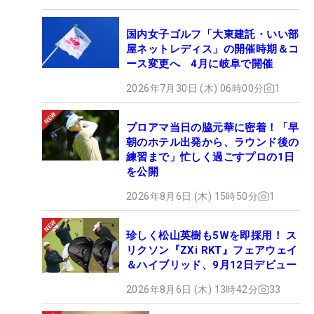
国内女子ゴルフ「大東建託・いい部
屋ネットレディス」の開催時期＆コ
ース変更へ 4月に岐阜で開催
2026年7月30日 (木) 06時00分
1
プロアマ当日の脇元華に密着！「早
朝のホテル出発から、ラウンド後の
練習まで」忙しく過ごすプロの1日
を公開
2026年8月6日 (木) 15時50分
1
珍しく松山英樹も5Wを即採用！ ス
リクソン『ZXi RKT』フェアウェイ
＆ハイブリッド、9月12日デビュー
2026年8月6日 (木) 13時42分
33