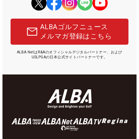
ALBAゴルフニュース
メルマガ登録はこちら
ALBA NetはR&Aのオフィシャルデジタルパートナー、および
USLPGAの日本公式サイトパートナーです。