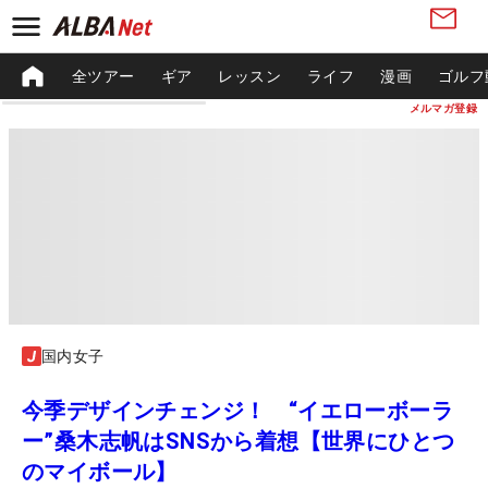
全ツアー
ギア
レッスン
ライフ
漫画
ゴルフ
メルマガ登録
国内女子
今季デザインチェンジ！ “イエローボーラ
ー”桑木志帆はSNSから着想【世界にひとつ
のマイボール】