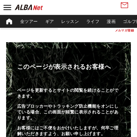
全ツアー
ギア
レッスン
ライフ
漫画
ゴルフ
メルマガ登録
このページが表示されるお客様へ
ページを更新するとサイトの閲覧を続けることがで
きます。
広告ブロッカーやトラッキング防止機能をオンにし
ている場合、この画面が頻繁に表示されることがあ
ります。
お客様にはご不便をおかけいたしますが、何卒ご理
解いただきますよう、お願い申し上げます。