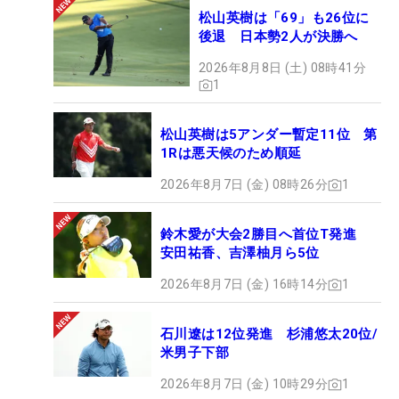
松山英樹は「69」も26位に
後退 日本勢2人が決勝へ
2026年8月8日 (土) 08時41分
1
松山英樹は5アンダー暫定11位 第
1Rは悪天候のため順延
2026年8月7日 (金) 08時26分
1
鈴木愛が大会2勝目へ首位T発進
安田祐香、吉澤柚月ら5位
2026年8月7日 (金) 16時14分
1
石川遼は12位発進 杉浦悠太20位/
米男子下部
2026年8月7日 (金) 10時29分
1