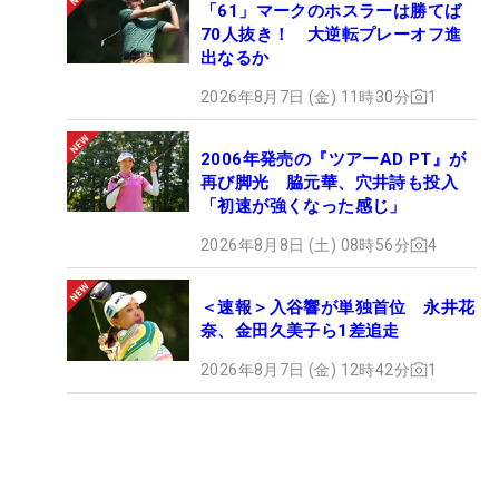
「61」マークのホスラーは勝てば
70人抜き！ 大逆転プレーオフ進
出なるか
2026年8月7日 (金) 11時30分
1
2006年発売の『ツアーAD PT』が
再び脚光 脇元華、穴井詩も投入
「初速が強くなった感じ」
2026年8月8日 (土) 08時56分
4
＜速報＞入谷響が単独首位 永井花
奈、金田久美子ら1差追走
2026年8月7日 (金) 12時42分
1