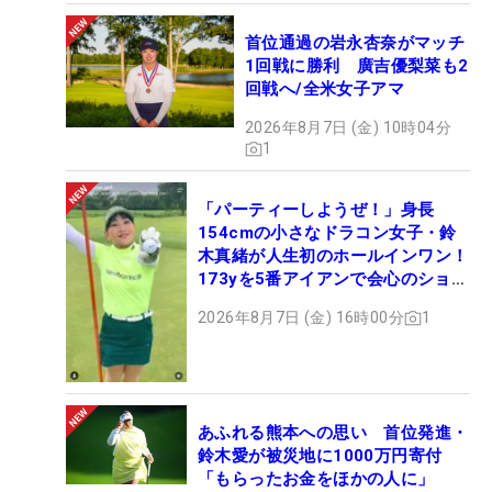
首位通過の岩永杏奈がマッチ
1回戦に勝利 廣吉優梨菜も2
回戦へ/全米女子アマ
2026年8月7日 (金) 10時04分
1
「パーティーしようぜ！」身長
154cmの小さなドラコン女子・鈴
木真緒が人生初のホールインワン！
173yを5番アイアンで会心のショッ
ト
2026年8月7日 (金) 16時00分
1
あふれる熊本への思い 首位発進・
鈴木愛が被災地に1000万円寄付
「もらったお金をほかの人に」