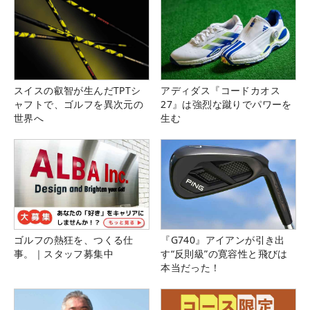
スイスの叡智が生んだTPTシ
アディダス『コードカオス
ャフトで、ゴルフを異次元の
27』は強烈な蹴りでパワーを
世界へ
生む
ゴルフの熱狂を、つくる仕
『G740』アイアンが引き出
事。｜スタッフ募集中
す“反則級”の寛容性と飛びは
本当だった！