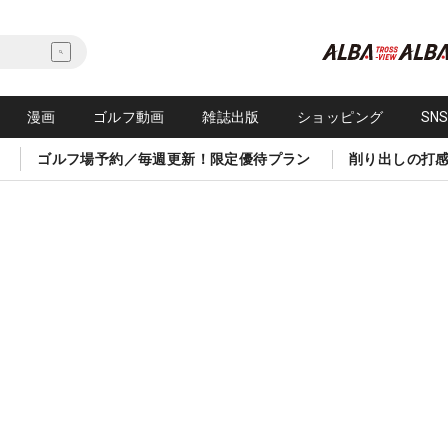
漫画
ゴルフ動画
雑誌出版
ショッピング
SN
ゴルフ場予約／毎週更新！限定優待プラン
削り出しの打