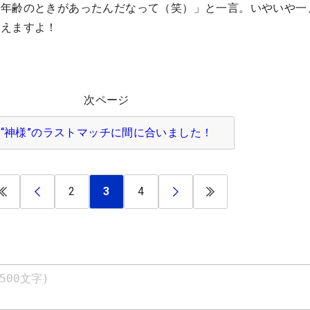
な年齢のときがあったんだなって（笑）」と一言。いやいや一
見えますよ！
次ページ
“神様”のラストマッチに間に合いました！
2
3
4