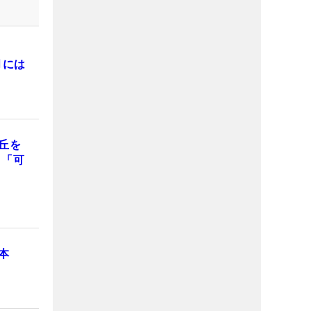
月には
丘を
」「可
本