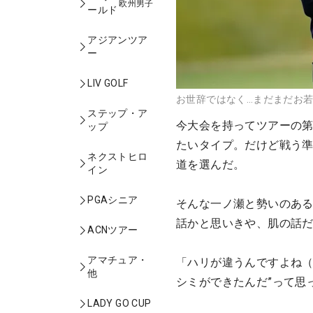
欧州男子
ールド
アジアンツア
ー
LIV GOLF
お世辞ではなく…まだまだお
ステップ・ア
今大会を持ってツアーの
ップ
たいタイプ。だけど戦う準
ネクストヒロ
道を選んだ。
イン
PGAシニア
そんな一ノ瀬と勢いのあ
話かと思いきや、肌の話
ACNツアー
アマチュア・
「ハリが違うんですよね（
他
シミができたんだ”って思
LADY GO CUP