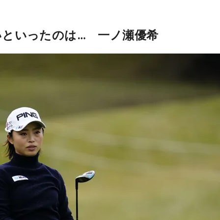
いといったのは… 一ノ瀬優希