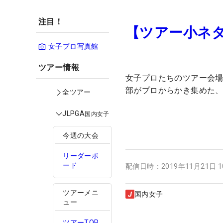
注目！
【ツアー小ネ
女子プロ写真館
ツアー情報
女子プロたちのツアー会場で
部がプロからかき集めた
全ツアー
JLPGA
国内女子
今週の大会
リーダーボ
ード
配信日時：
2019年11月21日 
ツアーメニ
国内女子
ュー
ツアーTOP