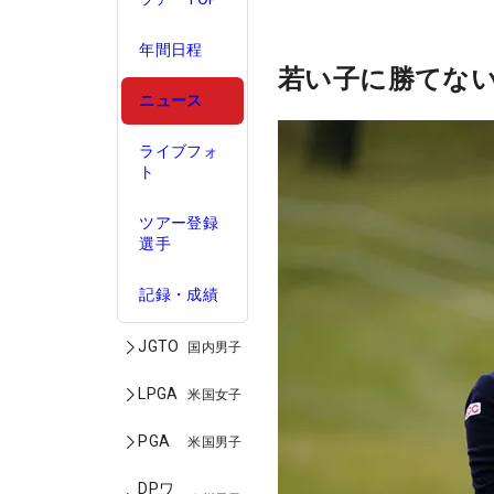
年間日程
若い子に勝てな
ニュース
ライブフォ
ト
ツアー登録
選手
記録・成績
JGTO
国内男子
LPGA
米国女子
PGA
米国男子
DPワ