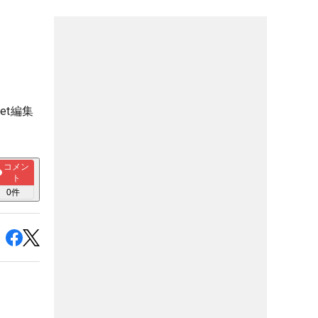
et編集
コメン
ト
0
件