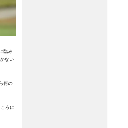
に臨み
行かない
ら何の
ところに