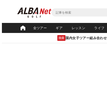
全ツアー
ギア
レッスン
ライフ
国内女子ツアー組み合わせ
注目