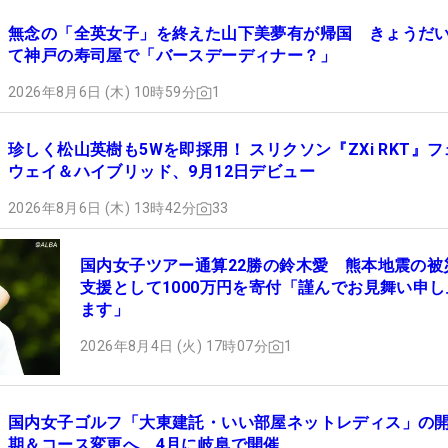
無念の「全英女子」を終えた山下美夢有が帰国 きょうだ
て神戸の寿司屋で「バースデーディナー？」
2026年8月6日 (木) 10時59分
1
珍しく松山英樹も5Wを即採用！ スリクソン『ZXi RKT』フ
ウェイ＆ハイブリッド、9月12日デビュー
2026年8月6日 (木) 13時42分
33
国内女子ツアー通算22勝の鈴木愛 熊本地震の被
支援として1000万円を寄付「謹んでお見舞い申し
ます」
2026年8月4日 (火) 17時07分
1
国内女子ゴルフ「大東建託・いい部屋ネットレディス」の
期＆コース変更へ 4月に岐阜で開催