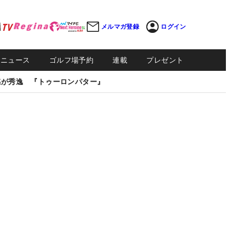
メルマガ登録
ログイン
Sニュース
ゴルフ場予約
連載
プレゼント
感が秀逸 『トゥーロンパター』