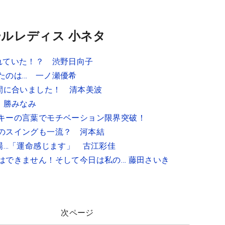
ルレディス 小ネタ
れていた！？ 渋野日向子
たのは… 一ノ瀬優希
に間に合いました！ 清本美波
 勝みなみ
キーの言葉でモチベーション限界突破！
のスイングも一流？ 河本結
現場…「運命感じます」 古江彩佳
はできません！そして今日は私の… 藤田さいき
次ページ