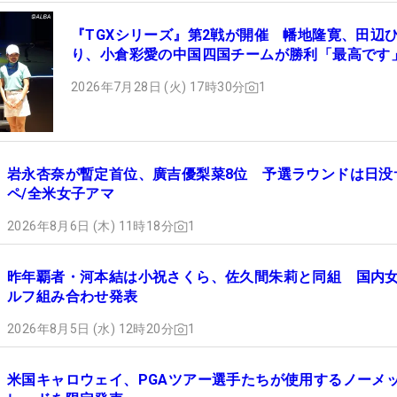
『TGXシリーズ』第2戦が開催 幡地隆寛、田辺
り、小倉彩愛の中国四国チームが勝利「最高です
2026年7月28日 (火) 17時30分
1
岩永杏奈が暫定首位、廣吉優梨菜8位 予選ラウンドは日没
ペ/全米女子アマ
2026年8月6日 (木) 11時18分
1
昨年覇者・河本結は小祝さくら、佐久間朱莉と同組 国内
ルフ組み合わせ発表
2026年8月5日 (水) 12時20分
1
米国キャロウェイ、PGAツアー選手たちが使用するノーメ