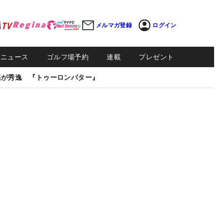
メルマガ登録
ログイン
Sニュース
ゴルフ場予約
連載
プレゼント
感が秀逸 『トゥーロンパター』