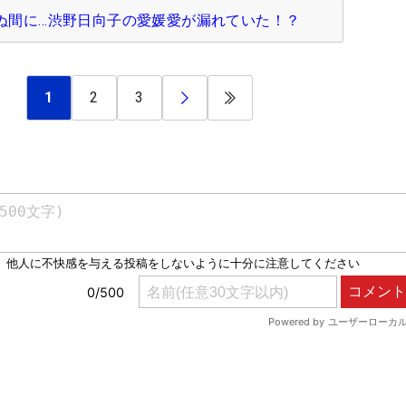
ぬ間に…渋野日向子の愛媛愛が漏れていた！？
1
2
3