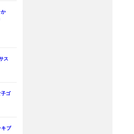
ひか
」
サス
女子ゴ
ッキブ