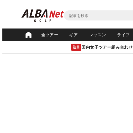
全ツアー
ギア
レッスン
ライフ
国内女子ツアー組み合わせ
注目