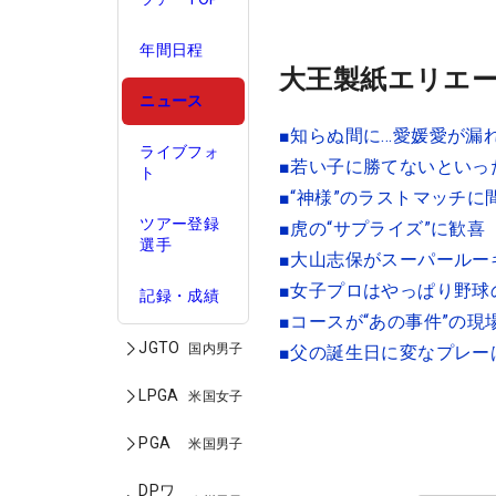
年間日程
大王製紙エリエー
ニュース
■知らぬ間に…愛媛愛が漏
ライブフォ
■若い子に勝てないといっ
ト
■“神様”のラストマッチ
ツアー登録
■虎の“サプライズ”に歓喜
選手
■大山志保がスーパールー
■女子プロはやっぱり野球
記録・成績
■コースが“あの事件”の
JGTO
国内男子
■父の誕生日に変なプレー
LPGA
米国女子
PGA
米国男子
DPワ