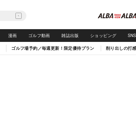
漫画
ゴルフ動画
雑誌出版
ショッピング
SN
ゴルフ場予約／毎週更新！限定優待プラン
削り出しの打