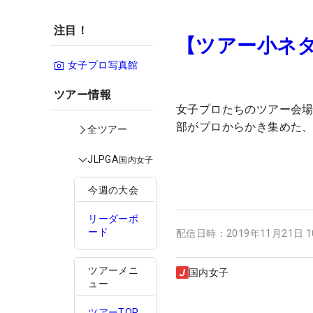
注目！
【ツアー小ネ
女子プロ写真館
ツアー情報
女子プロたちのツアー会場で
部がプロからかき集めた
全ツアー
JLPGA
国内女子
今週の大会
リーダーボ
ード
配信日時：
2019年11月21日 
ツアーメニ
国内女子
ュー
ツアーTOP