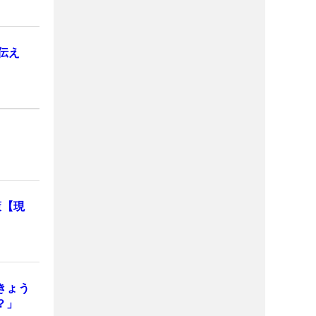
伝え
策【現
きょう
？」