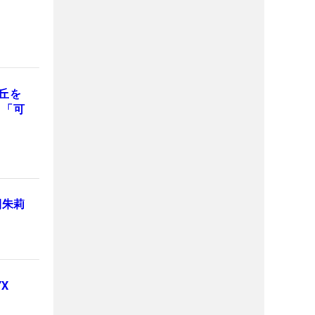
丘を
」「可
間朱莉
X