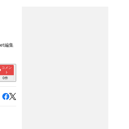
et編集
コメン
ト
0
件